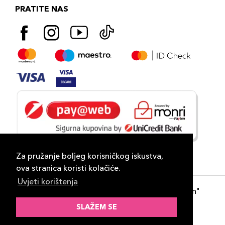
PRATITE NAS
Za pružanje boljeg korisničkog iskustva,
ova stranica koristi kolačiće.
Uvjeti korištenja
Copyright 2026
PLAZA
- "DP Lux Distribution"
d.o.o. Banja Luka
SLAŽEM SE
Razvili
ID-S Consulting d.o.o. Sarajevo