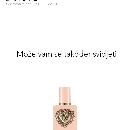
Osnovna cijena 3.510,00 KM / 1 l
Može vam se također svidjeti