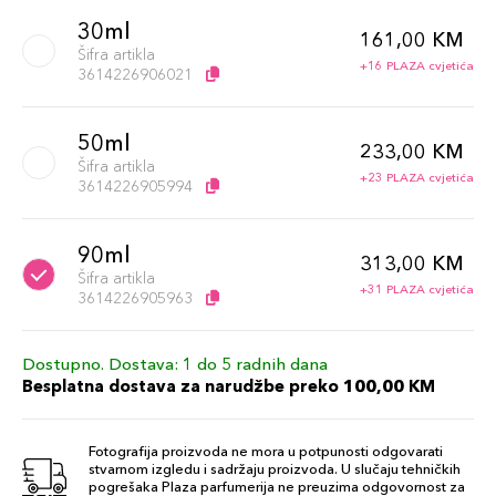
30ml
161,00 KM
Šifra artikla
+16 PLAZA cvjetića
3614226906021
50ml
233,00 KM
Šifra artikla
+23 PLAZA cvjetića
3614226905994
90ml
313,00 KM
Šifra artikla
+31 PLAZA cvjetića
3614226905963
Dostupno. Dostava: 1 do 5 radnih dana
Besplatna dostava za narudžbe preko 100,00 KM
Fotografija proizvoda ne mora u potpunosti odgovarati
stvarnom izgledu i sadržaju proizvoda. U slučaju tehničkih
pogrešaka Plaza parfumerija ne preuzima odgovornost za