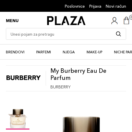
Poslovnice
Prijava
Novi račun
MENU
BRENDOVI
PARFEMI
NJEGA
MAKE-UP
NICHE PA
My Burberry Eau De
Parfum
BURBERRY