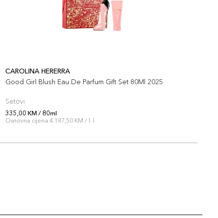
CAROLINA HERERRA
C
Good Girl Blush Eau De Parfum Gift Set 80Ml 2025
L
Setovi
P
335,00 KM / 80ml
2
Osnovna cijena 4.187,50 KM / 1 l
O