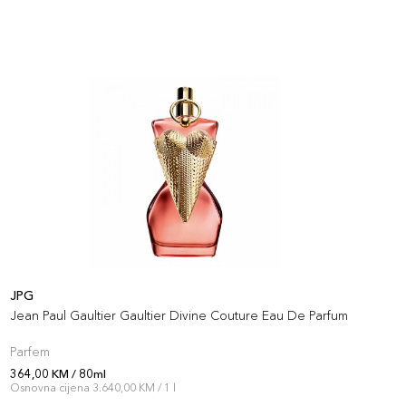
JPG
P
Jean Paul Gaultier Gaultier Divine Couture Eau De Parfum
P
Parfem
P
364,00 KM / 80ml
3
Osnovna cijena 3.640,00 KM / 1 l
O