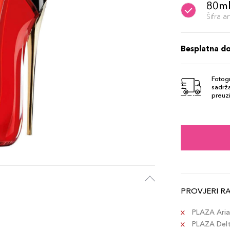
80m
Šifra 
Besplatna d
Fotogr
sadrža
preuzi
PROVJERI R
PLAZA Aria 
PLAZA Delta