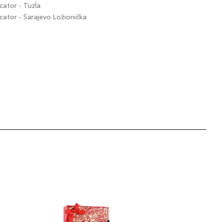
ator - Tuzla
tor - Sarajevo Ložionička