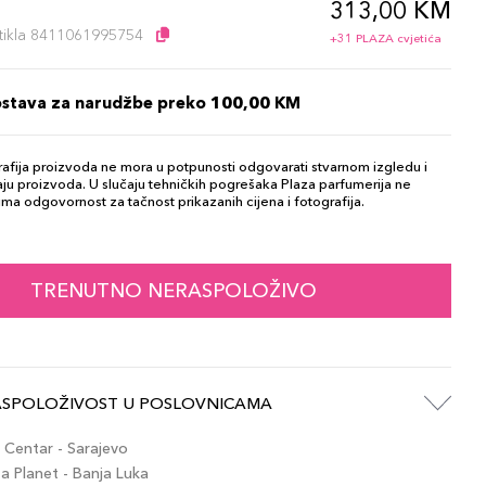
313,00 KM
l
artikla 8411061995754
+31 PLAZA cvjetića
ostava za narudžbe preko 100,00 KM
afija proizvoda ne mora u potpunosti odgovarati stvarnom izgledu i
ju proizvoda. U slučaju tehničkih pogrešaka Plaza parfumerija ne
ma odgovornost za tačnost prikazanih cijena i fotografija.
TRENUTNO NERASPOLOŽIVO
ASPOLOŽIVOST U POSLOVNICAMA
Centar - Sarajevo
 Planet - Banja Luka