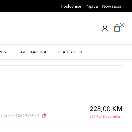
Poslovnice
Prijava
Novi račun
0
IES
E-GIFT KARTICA
BEAUTY BLOG
228,00 KM
l
artikla 8411061996973
+23 PLAZA cvjetića