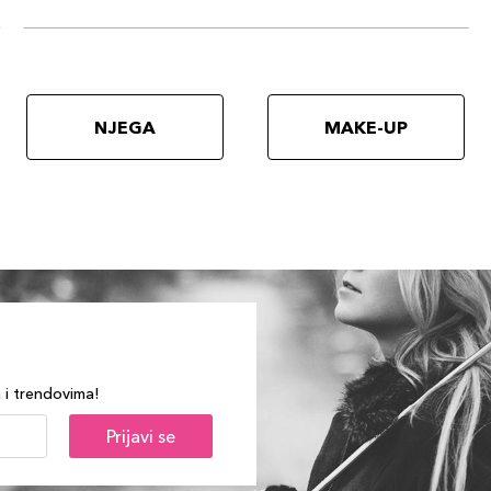
NJEGA
MAKE-UP
a i trendovima!
Prijavi se