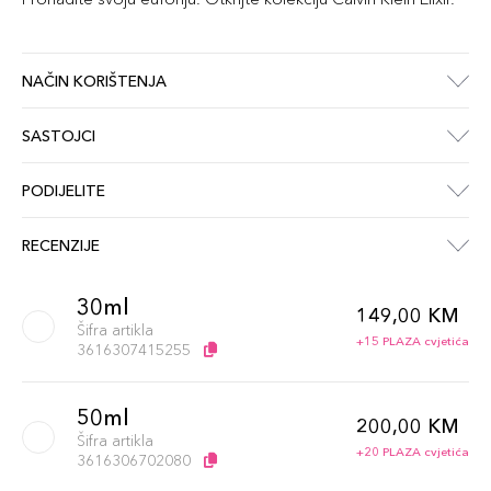
NAČIN KORIŠTENJA
SASTOJCI
PODIJELITE
RECENZIJE
30ml
149,00 KM
Šifra artikla
+15 PLAZA cvjetića
3616307415255
50ml
200,00 KM
Šifra artikla
+20 PLAZA cvjetića
3616306702080