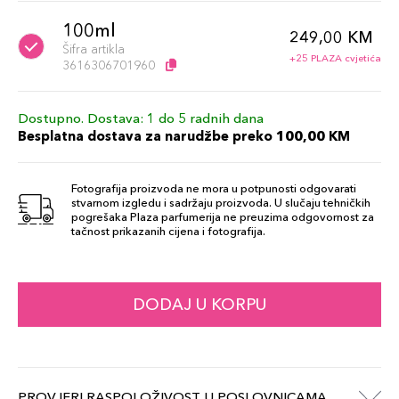
100ml
249,00 KM
Šifra artikla
+25 PLAZA cvjetića
3616306701960
Dostupno. Dostava: 1 do 5 radnih dana
Besplatna dostava za narudžbe preko 100,00 KM
Fotografija proizvoda ne mora u potpunosti odgovarati
stvarnom izgledu i sadržaju proizvoda. U slučaju tehničkih
pogrešaka Plaza parfumerija ne preuzima odgovornost za
tačnost prikazanih cijena i fotografija.
DODAJ U KORPU
PROVJERI RASPOLOŽIVOST U POSLOVNICAMA