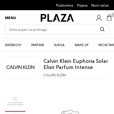
Poslovnice
Prijava
Novi račun
MENU
BRENDOVI
PARFEMI
NJEGA
MAKE-UP
NICHE PA
Calvin Klein Euphoria Solar
Elixir Parfum Intense
CALVIN KLEIN