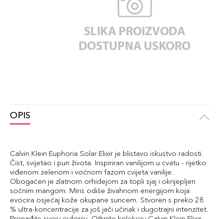
OPIS
Calvin Klein Euphoria Solar Elixir je blistavo iskustvo radosti.
Čist, svijetao i pun života. Inspiriran vanilijom u cvatu - rijetko
viđenom zelenom i voćnom fazom cvijeta vanilije.
Obogaćen je zlatnom orhidejom za topli sjaj i okrijepljen
sočnim mangom. Miris odiše živahnom energijom koja
evocira osjećaj kože okupane suncem. Stvoren s preko 28
% ultra-koncentracije za još jači učinak i dugotrajni intenzitet.
Pronađite svoju euforiju. Otkrijte kolekciju Calvin Klein Elixir.