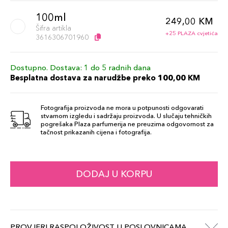
100ml
249,00 KM
Šifra artikla
+25 PLAZA cvjetića
3616306701960
Dostupno. Dostava: 1 do 5 radnih dana
Besplatna dostava za narudžbe preko 100,00 KM
Fotografija proizvoda ne mora u potpunosti odgovarati
stvarnom izgledu i sadržaju proizvoda. U slučaju tehničkih
pogrešaka Plaza parfumerija ne preuzima odgovornost za
tačnost prikazanih cijena i fotografija.
DODAJ U KORPU
PROVJERI RASPOLOŽIVOST U POSLOVNICAMA