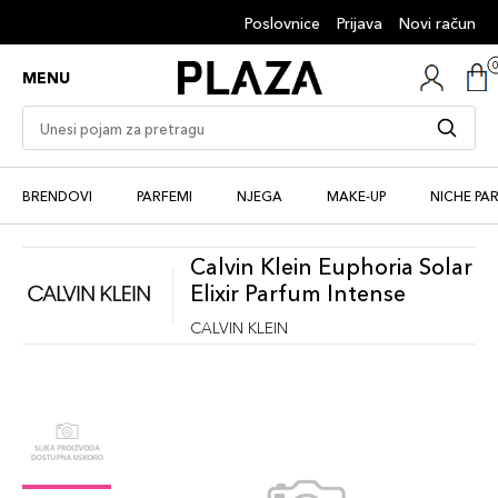
Poslovnice
Prijava
Novi račun
MENU
BRENDOVI
PARFEMI
NJEGA
MAKE-UP
NICHE PA
Calvin Klein Euphoria Solar
Elixir Parfum Intense
CALVIN KLEIN