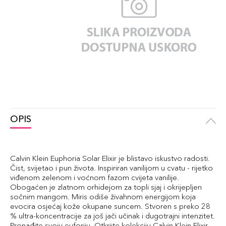
OPIS
Calvin Klein Euphoria Solar Elixir je blistavo iskustvo radosti.
Čist, svijetao i pun života. Inspiriran vanilijom u cvatu - rijetko
viđenom zelenom i voćnom fazom cvijeta vanilije.
Obogaćen je zlatnom orhidejom za topli sjaj i okrijepljen
sočnim mangom. Miris odiše živahnom energijom koja
evocira osjećaj kože okupane suncem. Stvoren s preko 28
% ultra-koncentracije za još jači učinak i dugotrajni intenzitet.
Pronađite svoju euforiju. Otkrijte kolekciju Calvin Klein Elixir.