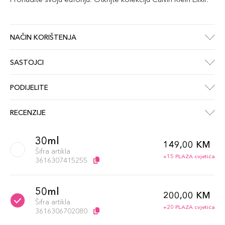
NAČIN KORIŠTENJA
SASTOJCI
PODIJELITE
RECENZIJE
30ml
149,00 KM
Šifra artikla
+15 PLAZA cvjetića
3616307415255
50ml
200,00 KM
Šifra artikla
+20 PLAZA cvjetića
3616306702080