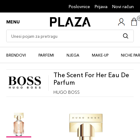
Poslovnice
Prijava
Novi račun
MENU
BRENDOVI
PARFEMI
NJEGA
MAKE-UP
NICHE PA
The Scent For Her Eau De
Parfum
HUGO BOSS