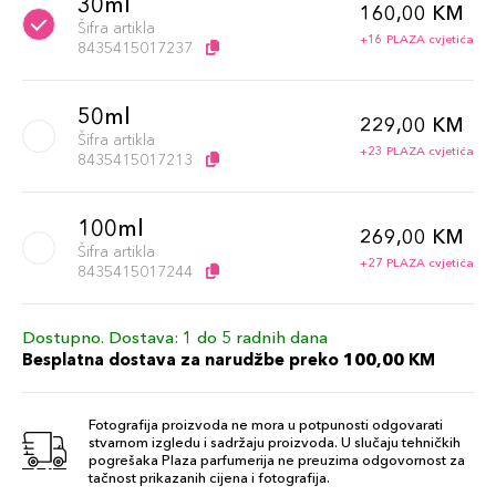
30ml
160,00 KM
Šifra artikla
+16 PLAZA cvjetića
8435415017237
50ml
229,00 KM
Šifra artikla
+23 PLAZA cvjetića
8435415017213
100ml
269,00 KM
Šifra artikla
+27 PLAZA cvjetića
8435415017244
Dostupno. Dostava: 1 do 5 radnih dana
Besplatna dostava za narudžbe preko 100,00 KM
Fotografija proizvoda ne mora u potpunosti odgovarati
stvarnom izgledu i sadržaju proizvoda. U slučaju tehničkih
pogrešaka Plaza parfumerija ne preuzima odgovornost za
tačnost prikazanih cijena i fotografija.