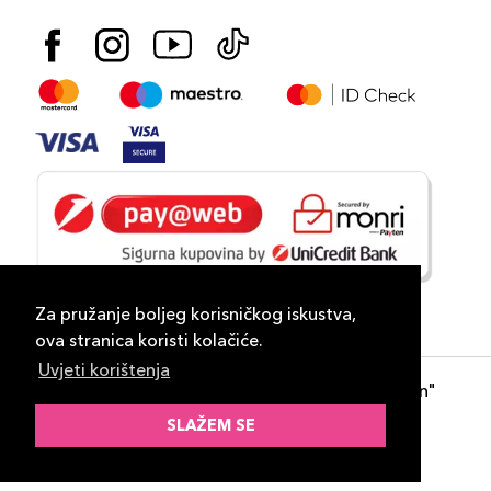
Za pružanje boljeg korisničkog iskustva,
ova stranica koristi kolačiće.
Uvjeti korištenja
Copyright 2026
PLAZA
- "DP Lux Distribution"
d.o.o. Banja Luka
SLAŽEM SE
Razvili
ID-S Consulting d.o.o. Sarajevo