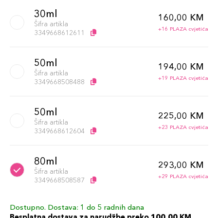
30ml
160,00 KM
Šifra artikla
+16 PLAZA cvjetića
3349668612611
50ml
194,00 KM
Šifra artikla
+19 PLAZA cvjetića
3349668508488
50ml
225,00 KM
Šifra artikla
+23 PLAZA cvjetića
3349668612604
80ml
293,00 KM
Šifra artikla
+29 PLAZA cvjetića
3349668508587
Dostupno. Dostava: 1 do 5 radnih dana
Besplatna dostava za narudžbe preko 100,00 KM