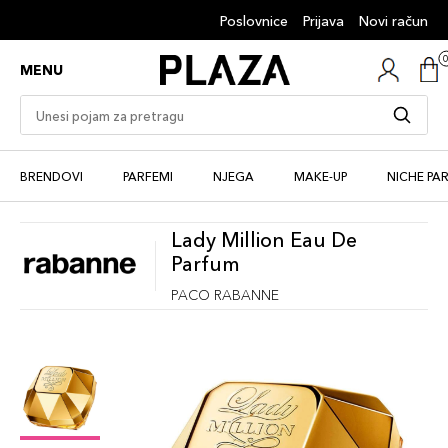
Poslovnice
Prijava
Novi račun
MENU
BRENDOVI
PARFEMI
NJEGA
MAKE-UP
NICHE PA
Lady Million Eau De
Parfum
PACO RABANNE