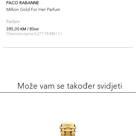
PACO RABANNE
Million Gold For Her Parfum
Parfem
385,00 KM / 80ml
Osnovna cijena 4.277,78 KM / 1 l
Može vam se također svidjeti