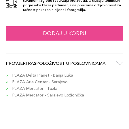
stvarnom izgledu i sadržaju proizvoda. U slučaju tehničkih
pogrešaka Plaza parfumerija ne preuzima odgovornost za
tačnost prikazanih cijena i fotografija.
DODAJ U KORPU
PROVJERI RASPOLOŽIVOST U POSLOVNICAMA
PLAZA Delta Planet - Banja Luka
PLAZA Aria Centar - Sarajevo
PLAZA Mercator - Tuzla
PLAZA Mercator - Sarajevo Ložionička