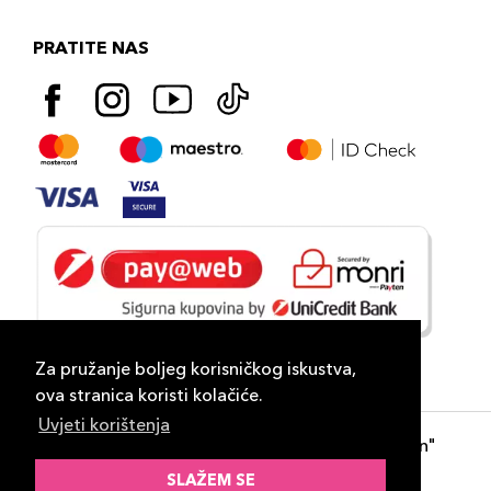
PRATITE NAS
Za pružanje boljeg korisničkog iskustva,
ova stranica koristi kolačiće.
Uvjeti korištenja
Copyright 2026
PLAZA
- "DP Lux Distribution"
d.o.o. Banja Luka
SLAŽEM SE
Razvili
ID-S Consulting d.o.o. Sarajevo