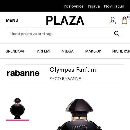
Poslovnice
Prijava
Novi račun
MENU
BRENDOVI
PARFEMI
NJEGA
MAKE-UP
NICHE PA
Olympea Parfum
PACO RABANNE