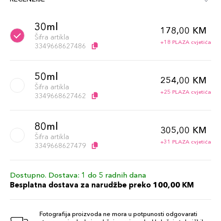
30ml
178,00 KM
Šifra artikla
+18 PLAZA cvjetića
3349668627486
50ml
254,00 KM
Šifra artikla
+25 PLAZA cvjetića
3349668627462
80ml
305,00 KM
Šifra artikla
+31 PLAZA cvjetića
3349668627479
Dostupno. Dostava: 1 do 5 radnih dana
Besplatna dostava za narudžbe preko 100,00 KM
Fotografija proizvoda ne mora u potpunosti odgovarati