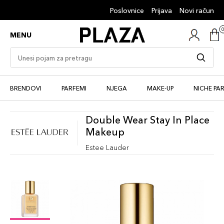
Poslovnice
Prijava
Novi račun
MENU
BRENDOVI
PARFEMI
NJEGA
MAKE-UP
NICHE PA
Double Wear Stay In Place
Makeup
Estee Lauder