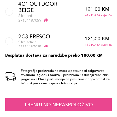
4C1 OUTDOOR
121,00 KM
BEIGE
Šifra artikla
+12 PLAZA cvjetića
27131187059
2C3 FRESCO
121,00 KM
Šifra artikla
+12 PLAZA cvjetića
27131187035
Besplatna dostava za narudžbe preko 100,00 KM
37
121,00 KM
Šifra artikla
Fotografija proizvoda ne mora u potpunosti odgovarati
+12 PLAZA cvjetića
027131392385
stvarnom izgledu i sadržaju proizvoda. U slučaju tehničkih
pogrešaka Plaza parfumerija ne preuzima odgovornost za
tačnost prikazanih cijena i fotografija.
2C2 PALE
121,00 KM
ALMOND
Šifra artikla
+12 PLAZA cvjetića
TRENUTNO NERASPOLOŽIVO
027131187042