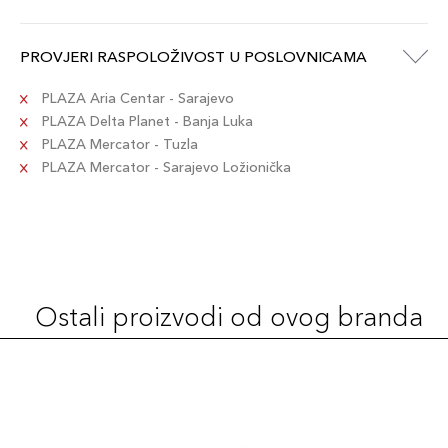
3W2 CASHEW
121,00 KM
Šifra artikla
+12 PLAZA cvjetića
PROVJERI RASPOLOŽIVOST U POSLOVNICAMA
027131977520
PLAZA Aria Centar - Sarajevo
2C1 PURE
PLAZA Delta Planet - Banja Luka
121,00 KM
BEIGE
PLAZA Mercator - Tuzla
Šifra artikla
+12 PLAZA cvjetića
PLAZA Mercator - Sarajevo Ložionička
027131934998
2W2 RATTAN
121,00 KM
Šifra artikla
+12 PLAZA cvjetića
27131969853
Ostali proizvodi od ovog branda
2C3 FRESCO
121,00 KM
Šifra artikla
+12 PLAZA cvjetića
027131187035
3N1 IVORY