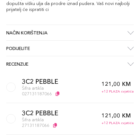
dopušta višku ulja da prodre iznad pudera. Vaš novi najbolji
prijatelj će ispratiti ci
NAČIN KORIŠTENJA
PODIJELITE
RECENZIJE
3C2 PEBBLE
121,00 KM
Šifra artikla
+12 PLAZA cvjetića
027131187066
3C2 PEBBLE
121,00 KM
Šifra artikla
+12 PLAZA cvjetića
27131187066