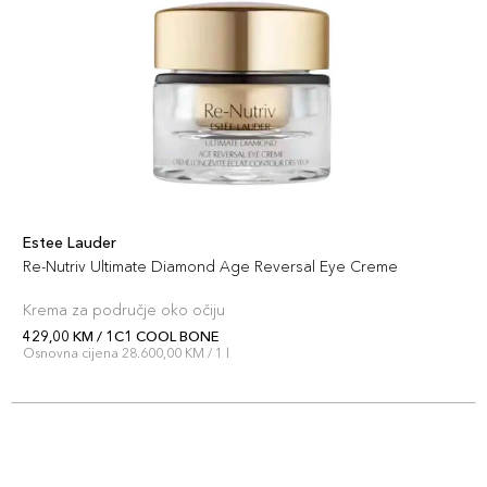
121,00 KM
BEIGE
Šifra artikla
+12 PLAZA cvjetića
027131228387
4N1 SHEL
121,00 KM
BEIGE
Šifra artikla
+12 PLAZA cvjetića
027131187073
Estee Lauder
Re-Nutriv Ultimate Diamond Age Reversal Eye Creme
1N1 IVORY
121,00 KM
NUDE
Krema za područje oko očiju
Šifra artikla
+12 PLAZA cvjetića
429,00 KM / 1C1 COOL BONE
027131934943
Osnovna cijena 28.600,00 KM / 1 l
1C1 COOL
121,00 KM
BONE
Šifra artikla
+12 PLAZA cvjetića
027131816652