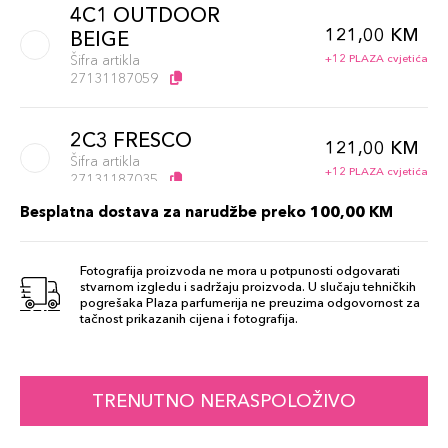
4C1 OUTDOOR
121,00 KM
BEIGE
Šifra artikla
+12 PLAZA cvjetića
27131187059
2C3 FRESCO
121,00 KM
Šifra artikla
+12 PLAZA cvjetića
27131187035
Besplatna dostava za narudžbe preko 100,00 KM
37
121,00 KM
Šifra artikla
Fotografija proizvoda ne mora u potpunosti odgovarati
+12 PLAZA cvjetića
027131392385
stvarnom izgledu i sadržaju proizvoda. U slučaju tehničkih
pogrešaka Plaza parfumerija ne preuzima odgovornost za
tačnost prikazanih cijena i fotografija.
2C2 PALE
121,00 KM
ALMOND
Šifra artikla
+12 PLAZA cvjetića
TRENUTNO NERASPOLOŽIVO
027131187042