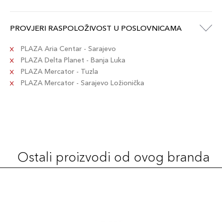
3W2 CASHEW
121,00 KM
Šifra artikla
+12 PLAZA cvjetića
PROVJERI RASPOLOŽIVOST U POSLOVNICAMA
027131977520
PLAZA Aria Centar - Sarajevo
2C1 PURE
PLAZA Delta Planet - Banja Luka
121,00 KM
BEIGE
PLAZA Mercator - Tuzla
Šifra artikla
+12 PLAZA cvjetića
PLAZA Mercator - Sarajevo Ložionička
027131934998
2W2 RATTAN
121,00 KM
Šifra artikla
+12 PLAZA cvjetića
27131969853
Ostali proizvodi od ovog branda
2C3 FRESCO
121,00 KM
Šifra artikla
+12 PLAZA cvjetića
027131187035
3N1 IVORY