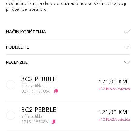
dopušta višku ulja da prodre iznad pudera. Vaš novi najbolji
prijatelj će ispratiti ci
NAČIN KORIŠTENJA
PODIJELITE
RECENZIJE
3C2 PEBBLE
121,00 KM
Šifra artikla
+12 PLAZA cvjetića
027131187066
3C2 PEBBLE
121,00 KM
Šifra artikla
+12 PLAZA cvjetića
27131187066