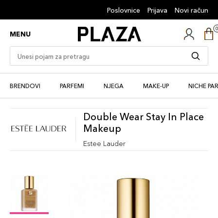
Poslovnice
Prijava
Novi račun
MENU
BRENDOVI
PARFEMI
NJEGA
MAKE-UP
NICHE PA
Double Wear Stay In Place
Makeup
Estee Lauder