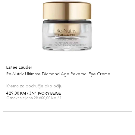
121,00 KM
BEIGE
Šifra artikla
+12 PLAZA cvjetića
027131228387
4N1 SHEL
121,00 KM
BEIGE
Šifra artikla
+12 PLAZA cvjetića
027131187073
Estee Lauder
Re-Nutriv Ultimate Diamond Age Reversal Eye Creme
1N1 IVORY
121,00 KM
NUDE
Krema za područje oko očiju
Šifra artikla
+12 PLAZA cvjetića
429,00 KM / 3N1 IVORY BEIGE
027131934943
Osnovna cijena 28.600,00 KM / 1 l
1C1 COOL
121,00 KM
BONE
Šifra artikla
+12 PLAZA cvjetića
027131816652