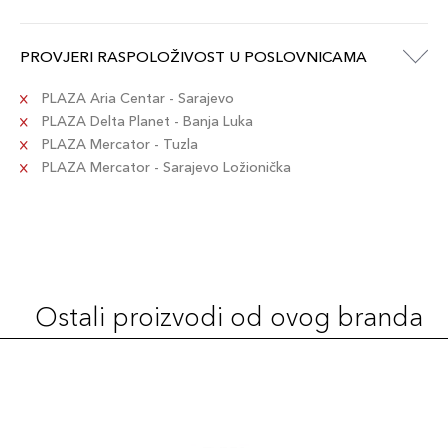
3W2 CASHEW
121,00 KM
Šifra artikla
+12 PLAZA cvjetića
PROVJERI RASPOLOŽIVOST U POSLOVNICAMA
027131977520
PLAZA Aria Centar - Sarajevo
2C1 PURE
PLAZA Delta Planet - Banja Luka
121,00 KM
BEIGE
PLAZA Mercator - Tuzla
Šifra artikla
+12 PLAZA cvjetića
PLAZA Mercator - Sarajevo Ložionička
027131934998
2W2 RATTAN
121,00 KM
Šifra artikla
+12 PLAZA cvjetića
27131969853
Ostali proizvodi od ovog branda
2C3 FRESCO
121,00 KM
Šifra artikla
+12 PLAZA cvjetića
027131187035
3N1 IVORY