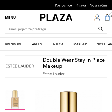
Poslovnice
Prijava
Novi račun
MENU
BRENDOVI
PARFEMI
NJEGA
MAKE-UP
NICHE PA
Double Wear Stay In Place
Makeup
Estee Lauder