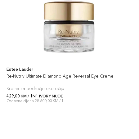
121,00 KM
BEIGE
Šifra artikla
+12 PLAZA cvjetića
027131228387
4N1 SHEL
121,00 KM
BEIGE
Šifra artikla
+12 PLAZA cvjetića
027131187073
Estee Lauder
Re-Nutriv Ultimate Diamond Age Reversal Eye Creme
1N1 IVORY
121,00 KM
NUDE
Krema za područje oko očiju
Šifra artikla
+12 PLAZA cvjetića
429,00 KM / 1N1 IVORY NUDE
027131934943
Osnovna cijena 28.600,00 KM / 1 l
1C1 COOL
121,00 KM
BONE
Šifra artikla
+12 PLAZA cvjetića
027131816652