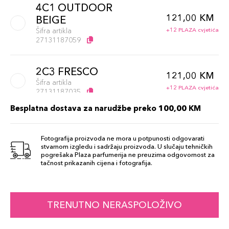
4C1 OUTDOOR
121,00 KM
BEIGE
Šifra artikla
+12 PLAZA cvjetića
27131187059
2C3 FRESCO
121,00 KM
Šifra artikla
+12 PLAZA cvjetića
27131187035
Besplatna dostava za narudžbe preko 100,00 KM
37
121,00 KM
Šifra artikla
Fotografija proizvoda ne mora u potpunosti odgovarati
+12 PLAZA cvjetića
027131392385
stvarnom izgledu i sadržaju proizvoda. U slučaju tehničkih
pogrešaka Plaza parfumerija ne preuzima odgovornost za
tačnost prikazanih cijena i fotografija.
2C2 PALE
121,00 KM
ALMOND
Šifra artikla
+12 PLAZA cvjetića
TRENUTNO NERASPOLOŽIVO
027131187042