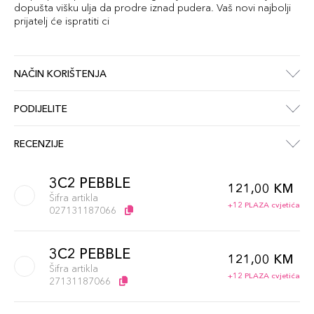
dopušta višku ulja da prodre iznad pudera. Vaš novi najbolji
prijatelj će ispratiti ci
NAČIN KORIŠTENJA
PODIJELITE
RECENZIJE
3C2 PEBBLE
121,00 KM
Šifra artikla
+12 PLAZA cvjetića
027131187066
3C2 PEBBLE
121,00 KM
Šifra artikla
+12 PLAZA cvjetića
27131187066