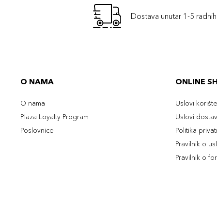
Dostava unutar 1-5 radni
O NAMA
ONLINE S
O nama
Uslovi korišt
Plaza Loyalty Program
Uslovi dosta
Poslovnice
Politika priva
Pravilnik o u
Pravilnik o fo