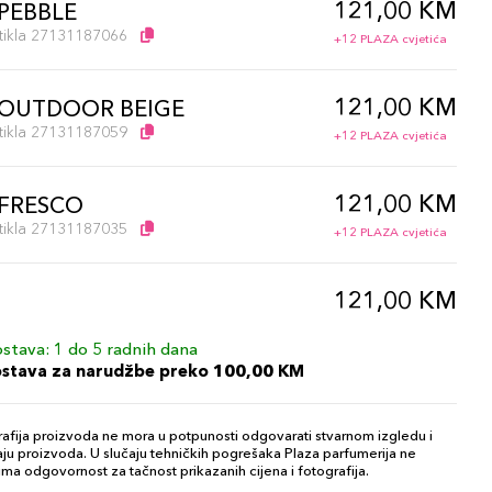
121,00 KM
 PEBBLE
artikla 27131187066
+12 PLAZA cvjetića
121,00 KM
 OUTDOOR BEIGE
artikla 27131187059
+12 PLAZA cvjetića
121,00 KM
 FRESCO
artikla 27131187035
+12 PLAZA cvjetića
121,00 KM
artikla 027131392385
+12 PLAZA cvjetića
stava: 1 do 5 radnih dana
ostava za narudžbe preko 100,00 KM
121,00 KM
 PALE ALMOND
artikla 027131187042
+12 PLAZA cvjetića
afija proizvoda ne mora u potpunosti odgovarati stvarnom izgledu i
ju proizvoda. U slučaju tehničkih pogrešaka Plaza parfumerija ne
ma odgovornost za tačnost prikazanih cijena i fotografija.