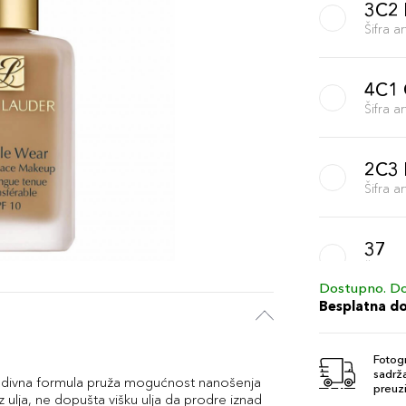
3C2
Šifra 
4C1
Šifra 
2C3
Šifra 
37
Šifra 
Dostupno. Do
Besplatna d
2C2
Šifra 
Fotogr
sadrža
radivna formula pruža mogućnost nanošenja
preuzi
ulja, ne dopušta višku ulja da prodre iznad