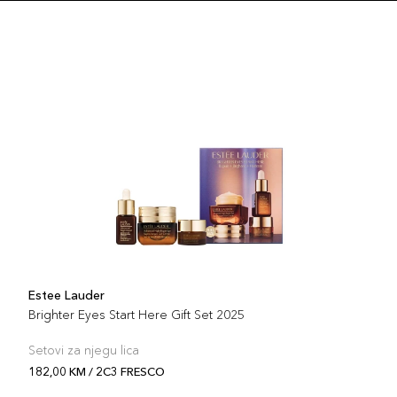
Šifra 
1N1
Šifra 
1C1
Šifra 
2W2
Šifra 
Estee Lauder
4C2
Brighter Eyes Start Here Gift Set 2025
Šifra 
Setovi za njegu lica
182,00 KM / 2C3 FRESCO
1N1