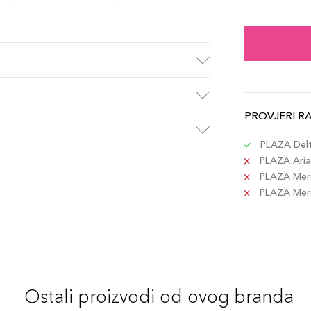
3W2
Šifra 
2C1 
Šifra 
PROVJERI R
2W2
Šifra 
PLAZA Delta
PLAZA Aria 
PLAZA Merc
2C3
PLAZA Merca
Šifra 
3N1 
Šifra 
Ostali proizvodi od ovog branda
4N1 