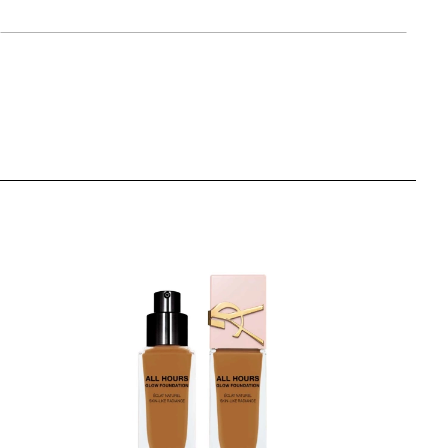
artikla 27131934943
+12 PLAZA cvjetića
121,00 KM
IVORY BEIGE
artikla 27131228387
+12 PLAZA cvjetića
121,00 KM
 CASHEW
artikla 27131977520
+12 PLAZA cvjetića
121,00 KM
 AUBURN
artikla 27131187080
+12 PLAZA cvjetića
121,00 KM
 COOL BONE
artikla 27131816652
+12 PLAZA cvjetića
121,00 KM
PURE BEIGE
artikla 27131934998