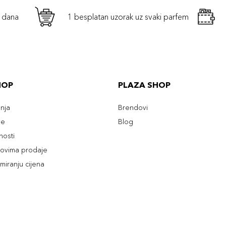
h dana
1 besplatan uzorak uz svaki parfem
HOP
PLAZA SHOP
enja
Brendovi
ve
Blog
tnosti
slovima prodaje
rmiranju cijena