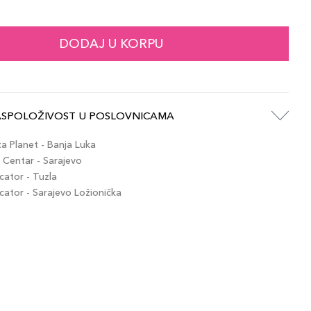
121,00 KM
 CASHEW
artikla 027131977520
+12 PLAZA cvjetića
DODAJ U KORPU
121,00 KM
PURE BEIGE
artikla 027131934998
+12 PLAZA cvjetića
ASPOLOŽIVOST U POSLOVNICAMA
121,00 KM
 RATTAN
artikla 27131969853
+12 PLAZA cvjetića
 Planet - Banja Luka
Centar - Sarajevo
ator - Tuzla
121,00 KM
 FRESCO
tor - Sarajevo Ložionička
artikla 027131187035
+12 PLAZA cvjetića
121,00 KM
IVORY BEIGE
artikla 027131228387
+12 PLAZA cvjetića
121,00 KM
SHEL BEIGE