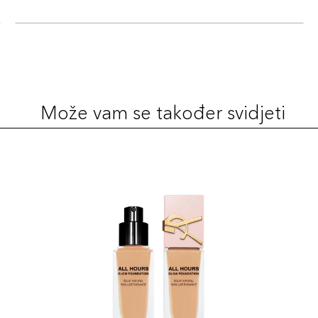
Šifra 
3N1 
Šifra 
Može vam se također svidjeti
3W2
Šifra 
4C2
Šifra 
1C1
Šifra 
2C1 
Šifra 