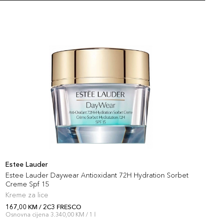
artikla 027131187073
+12 PLAZA cvjetića
121,00 KM
 IVORY NUDE
artikla 027131934943
+12 PLAZA cvjetića
121,00 KM
 COOL BONE
artikla 027131816652
+12 PLAZA cvjetića
121,00 KM
 RATTAN
artikla 027131969853
+12 PLAZA cvjetića
Estee Lauder
E
121,00 KM
 AUBURN
Estee Lauder Daywear Antioxidant 72H Hydration Sorbet
E
artikla 027131187080
Creme Spf 15
+12 PLAZA cvjetića
Kreme za lice
R
167,00 KM / 2C3 FRESCO
1
121,00 KM
 IVORY NUDE
Osnovna cijena 3.340,00 KM / 1 l