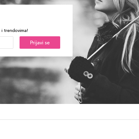
a i trendovima!
Prijavi se