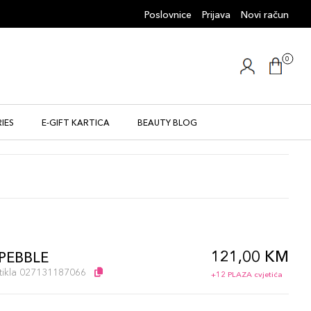
Poslovnice
Prijava
Novi račun
0
IES
E-GIFT KARTICA
BEAUTY BLOG
121,00 KM
 PEBBLE
artikla 027131187066
+12 PLAZA cvjetića