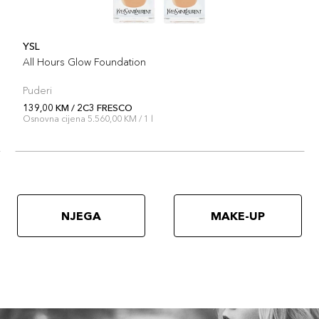
4C1
YSL
All Hours Glow Foundation
Šifra 
Puderi
2C2
139,00 KM / 2C3 FRESCO
Osnovna cijena 5.560,00 KM / 1 l
Šifra 
NJEGA
MAKE-UP