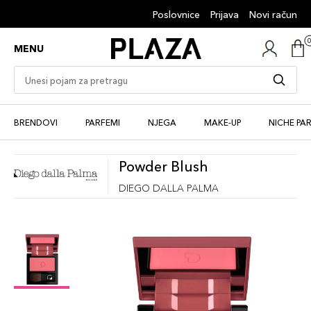
Poslovnice
Prijava
Novi račun
MENU
BRENDOVI
PARFEMI
NJEGA
MAKE-UP
NICHE PA
Powder Blush
DIEGO DALLA PALMA