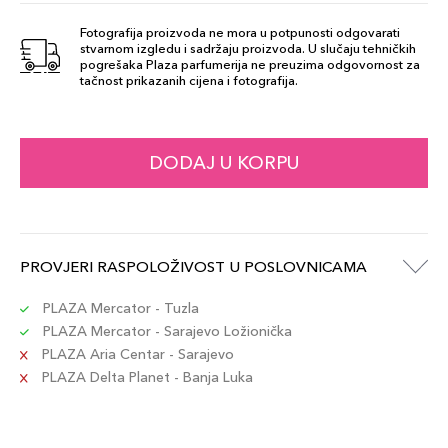
Fotografija proizvoda ne mora u potpunosti odgovarati
stvarnom izgledu i sadržaju proizvoda. U slučaju tehničkih
21 Rosa Antico
pogrešaka Plaza parfumerija ne preuzima odgovornost za
71,00 KM
tačnost prikazanih cijena i fotografija.
Šifra artikla
+7 PLAZA cvjetića
8017834882391
26 Mattone
DODAJ U KORPU
71,00 KM
Šifra artikla
+7 PLAZA cvjetića
8017834882452
27 Biscotto
PROVJERI RASPOLOŽIVOST U POSLOVNICAMA
71,00 KM
Šifra artikla
+7 PLAZA cvjetića
8017834882469
PLAZA Mercator - Tuzla
PLAZA Mercator - Sarajevo Ložionička
PLAZA Aria Centar - Sarajevo
28 Corallo
71,00 KM
PLAZA Delta Planet - Banja Luka
Šifra artikla
+7 PLAZA cvjetića
8017834882476