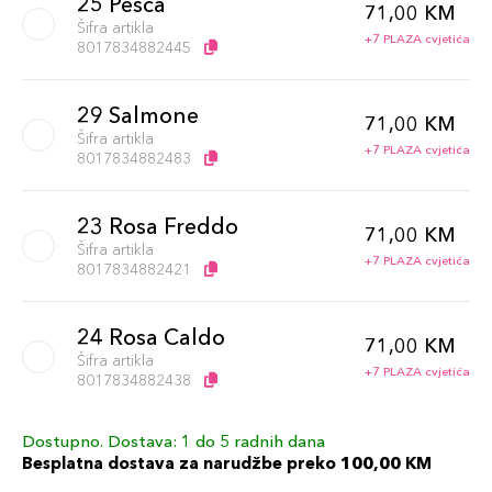
25 Pesca
71,00 KM
Šifra artikla
+7 PLAZA cvjetića
8017834882445
29 Salmone
71,00 KM
Šifra artikla
+7 PLAZA cvjetića
8017834882483
23 Rosa Freddo
71,00 KM
Šifra artikla
+7 PLAZA cvjetića
8017834882421
24 Rosa Caldo
71,00 KM
Šifra artikla
+7 PLAZA cvjetića
8017834882438
Dostupno. Dostava: 1 do 5 radnih dana
22 Rosa Acceso
71,00 KM
Besplatna dostava za narudžbe preko 100,00 KM
Šifra artikla
+7 PLAZA cvjetića
8017834882414