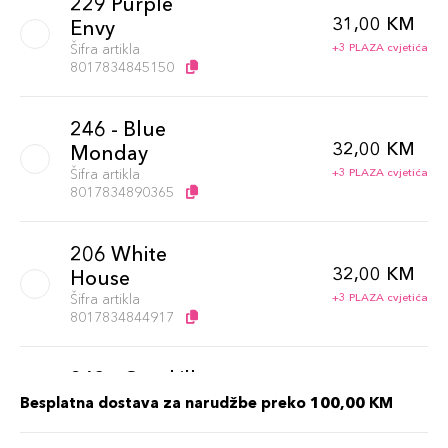
229 Purple
31,00 KM
Envy
Šifra artikla
+3 PLAZA cvjetića
8017834845150
246 - Blue
32,00 KM
Monday
Šifra artikla
+3 PLAZA cvjetića
8017834890365
206 White
32,00 KM
House
Šifra artikla
+3 PLAZA cvjetića
8017834844917
243 - Overkill
32,00 KM
Šifra artikla
Besplatna dostava za narudžbe preko 100,00 KM
+3 PLAZA cvjetića
8017834890334