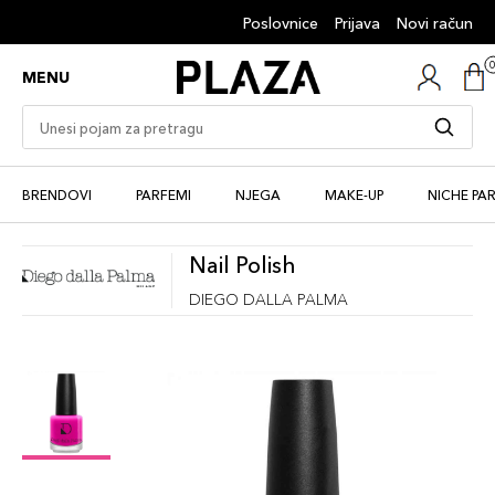
Poslovnice
Prijava
Novi račun
MENU
BRENDOVI
PARFEMI
NJEGA
MAKE-UP
NICHE PA
Nail Polish
DIEGO DALLA PALMA