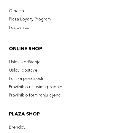
209
32,00 KM
Cappuccino
O nama
Šifra artikla
+3 PLAZA cvjetića
Plaza Loyalty Program
8017834844948
Poslovnice
ONLINE SHOP
Uslovi korištenja
Uslovi dostave
Politika privatnosti
Pravilnik o uslovima prodaje
Pravilnik o formiranju cijena
PLAZA SHOP
Brendovi