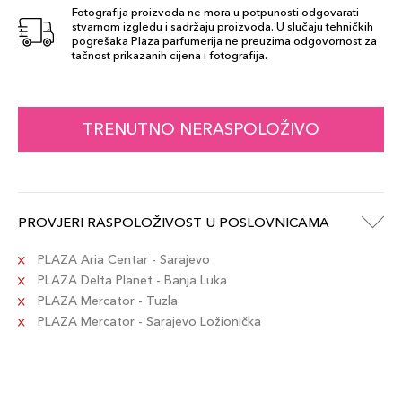
Fotografija proizvoda ne mora u potpunosti odgovarati
238 - Too Shy
stvarnom izgledu i sadržaju proizvoda. U slučaju tehničkih
32,00 KM
pogrešaka Plaza parfumerija ne preuzima odgovornost za
Šifra artikla
tačnost prikazanih cijena i fotografija.
+3 PLAZA cvjetića
8017834890280
205 Pink
TRENUTNO NERASPOLOŽIVO
32,00 KM
Lemonade
Šifra artikla
+3 PLAZA cvjetića
8017834844900
PROVJERI RASPOLOŽIVOST U POSLOVNICAMA
227 Vino
32,00 KM
Šifra artikla
PLAZA Aria Centar - Sarajevo
+3 PLAZA cvjetića
8017834845136
PLAZA Delta Planet - Banja Luka
PLAZA Mercator - Tuzla
228 Truth Or
PLAZA Mercator - Sarajevo Ložionička
32,00 KM
Dare
Šifra artikla
+3 PLAZA cvjetića
8017834845082