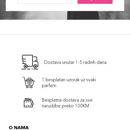
32,00 KM
Cherry
Šifra artikla
+3 PLAZA cvjetića
8017834845075
212 Sweet
32,00 KM
Candy
Šifra artikla
+3 PLAZA cvjetića
8017834844979
Dostava unutar 1-5 radnih dana
211 Mallow
32,00 KM
Šifra artikla
1 besplatan uzorak uz svaki
+3 PLAZA cvjetića
8017834844962
parfem
Besplatna dostava za sve
210 Audrey
32,00 KM
narudźbe preko 100KM
Šifra artikla
+3 PLAZA cvjetića
8017834844955
O NAMA