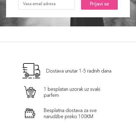
Prijavi se
32,00 KM
Cherry
Šifra artikla
+3 PLAZA cvjetića
8017834845075
212 Sweet
32,00 KM
Candy
Šifra artikla
+3 PLAZA cvjetića
8017834844979
Dostava unutar 1-5 radnih dana
211 Mallow
32,00 KM
Šifra artikla
+3 PLAZA cvjetića
8017834844962
1 besplatan uzorak uz svaki
parfem
210 Audrey
32,00 KM
Besplatna dostava za sve
Šifra artikla
narudźbe preko 100KM
+3 PLAZA cvjetića
8017834844955