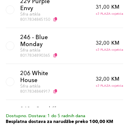
229 Purple
31,00 KM
Envy
Šifra artikla
+3 PLAZA cvjetića
8017834845150
246 - Blue
32,00 KM
Monday
Šifra artikla
+3 PLAZA cvjetića
8017834890365
206 White
32,00 KM
House
Šifra artikla
+3 PLAZA cvjetića
8017834844917
243 - Overkill
32,00 KM
Šifra artikla
Dostupno. Dostava: 1 do 5 radnih dana
+3 PLAZA cvjetića
8017834890334
Besplatna dostava za narudžbe preko 100,00 KM