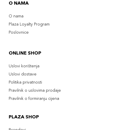
209
O NAMA
32,00 KM
Cappuccino
Šifra artikla
+3 PLAZA cvjetića
O nama
8017834844948
Plaza Loyalty Program
Poslovnice
ONLINE SHOP
Uslovi korištenja
Uslovi dostave
Politika privatnosti
Pravilnik o uslovima prodaje
Pravilnik o formiranju cijena
PLAZA SHOP
Brendovi