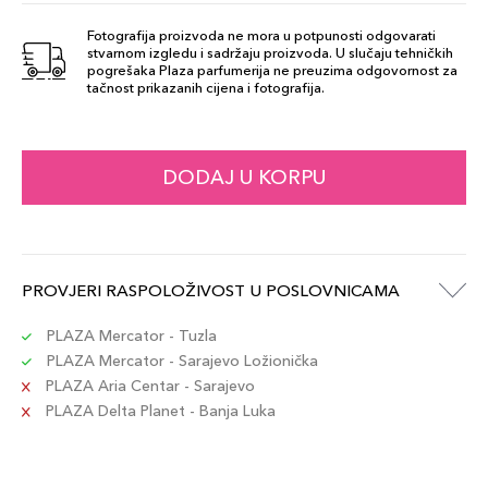
238 - Too Shy
Fotografija proizvoda ne mora u potpunosti odgovarati
32,00 KM
stvarnom izgledu i sadržaju proizvoda. U slučaju tehničkih
Šifra artikla
pogrešaka Plaza parfumerija ne preuzima odgovornost za
+3 PLAZA cvjetića
8017834890280
tačnost prikazanih cijena i fotografija.
205 Pink
32,00 KM
Lemonade
DODAJ U KORPU
Šifra artikla
+3 PLAZA cvjetića
8017834844900
227 Vino
32,00 KM
PROVJERI RASPOLOŽIVOST U POSLOVNICAMA
Šifra artikla
+3 PLAZA cvjetića
8017834845136
PLAZA Mercator - Tuzla
PLAZA Mercator - Sarajevo Ložionička
PLAZA Aria Centar - Sarajevo
228 Truth Or
PLAZA Delta Planet - Banja Luka
32,00 KM
Dare
Šifra artikla
+3 PLAZA cvjetića
8017834845082