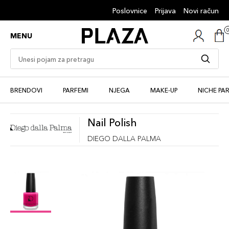
Poslovnice
Prijava
Novi račun
MENU
BRENDOVI
PARFEMI
NJEGA
MAKE-UP
NICHE PA
Nail Polish
DIEGO DALLA PALMA