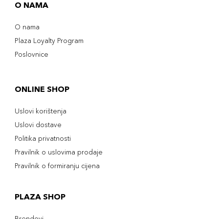
209
O NAMA
32,00 KM
Cappuccino
Šifra artikla
+3 PLAZA cvjetića
O nama
8017834844948
Plaza Loyalty Program
Poslovnice
ONLINE SHOP
Uslovi korištenja
Uslovi dostave
Politika privatnosti
Pravilnik o uslovima prodaje
Pravilnik o formiranju cijena
PLAZA SHOP
Brendovi