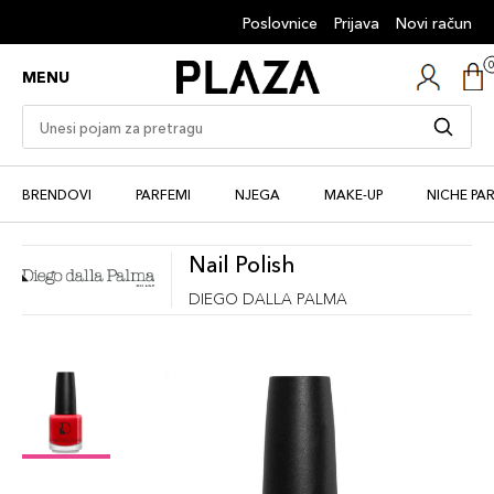
Poslovnice
Prijava
Novi račun
MENU
BRENDOVI
PARFEMI
NJEGA
MAKE-UP
NICHE PA
Nail Polish
DIEGO DALLA PALMA