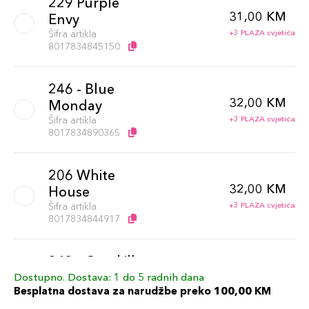
229 Purple
31,00 KM
Envy
Šifra artikla
+3 PLAZA cvjetića
8017834845150
246 - Blue
32,00 KM
Monday
Šifra artikla
+3 PLAZA cvjetića
8017834890365
206 White
32,00 KM
House
Šifra artikla
+3 PLAZA cvjetića
8017834844917
243 - Overkill
32,00 KM
Šifra artikla
Dostupno. Dostava: 1 do 5 radnih dana
+3 PLAZA cvjetića
8017834890334
Besplatna dostava za narudžbe preko 100,00 KM