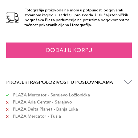
238 - Too Shy
Fotografija proizvoda ne mora u potpunosti odgovarati
32,00 KM
stvarnom izgledu i sadržaju proizvoda. U slučaju tehničkih
Šifra artikla
pogrešaka Plaza parfumerija ne preuzima odgovornost za
+3 PLAZA cvjetića
8017834890280
tačnost prikazanih cijena i fotografija.
205 Pink
32,00 KM
Lemonade
DODAJ U KORPU
Šifra artikla
+3 PLAZA cvjetića
8017834844900
227 Vino
32,00 KM
PROVJERI RASPOLOŽIVOST U POSLOVNICAMA
Šifra artikla
+3 PLAZA cvjetića
8017834845136
PLAZA Mercator - Sarajevo Ložionička
PLAZA Aria Centar - Sarajevo
PLAZA Delta Planet - Banja Luka
228 Truth Or
PLAZA Mercator - Tuzla
32,00 KM
Dare
Šifra artikla
+3 PLAZA cvjetića
8017834845082