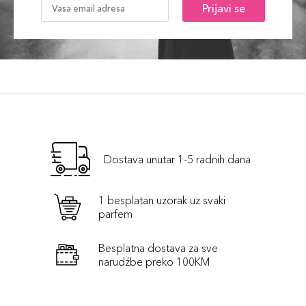
Prijavi se
32,00 KM
Cherry
Šifra artikla
+3 PLAZA cvjetića
8017834845075
212 Sweet
32,00 KM
Candy
Šifra artikla
+3 PLAZA cvjetića
8017834844979
Dostava unutar 1-5 radnih dana
211 Mallow
32,00 KM
Šifra artikla
+3 PLAZA cvjetića
8017834844962
1 besplatan uzorak uz svaki
parfem
210 Audrey
32,00 KM
Besplatna dostava za sve
Šifra artikla
narudźbe preko 100KM
+3 PLAZA cvjetića
8017834844955