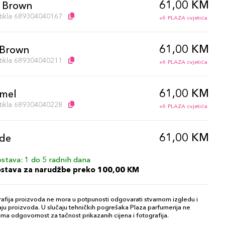
61,00 KM
 Brown
artikla 689304040167
+6 PLAZA cvjetića
61,00 KM
 Brown
artikla 689304040211
+6 PLAZA cvjetića
61,00 KM
mel
artikla 689304040228
+6 PLAZA cvjetića
61,00 KM
de
artikla 689304040235
+6 PLAZA cvjetića
stava: 1 do 5 radnih dana
ostava za narudžbe preko 100,00 KM
61,00 KM
ite
artikla 689304040204
+6 PLAZA cvjetića
afija proizvoda ne mora u potpunosti odgovarati stvarnom izgledu i
ju proizvoda. U slučaju tehničkih pogrešaka Plaza parfumerija ne
ma odgovornost za tačnost prikazanih cijena i fotografija.