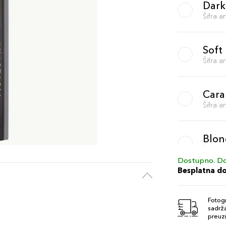
Dark
Šifra 
Soft
Šifra 
Cara
Šifra 
Blon
Šifra 
Dostupno. Do
Besplatna d
Gran
Šifra 
Fotogr
sadrža
preuzi