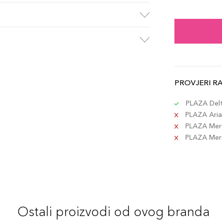
Ebo
Šifra 
Choc
Šifra 
PROVJERI R
Med
Šifra 
PLAZA Delta
PLAZA Aria 
PLAZA Merc
PLAZA Merca
Ostali proizvodi od ovog branda