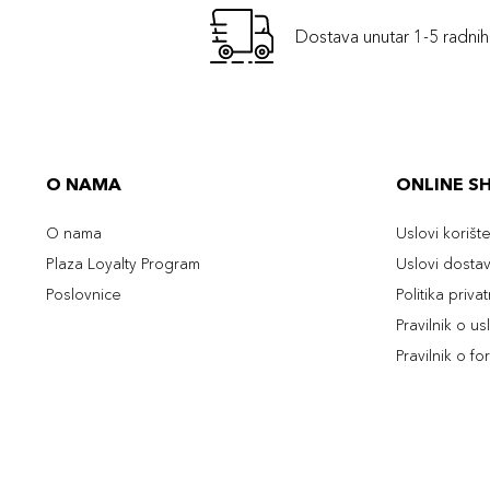
Dostava unutar 1-5 radni
O NAMA
ONLINE S
O nama
Uslovi korišt
Plaza Loyalty Program
Uslovi dosta
Poslovnice
Politika priva
Pravilnik o u
Pravilnik o fo