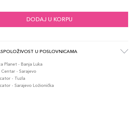
61,00 KM
ny
artikla 689304040198
+6 PLAZA cvjetića
DODAJ U KORPU
61,00 KM
olate
artikla 689304040181
+6 PLAZA cvjetića
ASPOLOŽIVOST U POSLOVNICAMA
61,00 KM
ium Brown
artikla 689304040174
+6 PLAZA cvjetića
 Planet - Banja Luka
Centar - Sarajevo
ator - Tuzla
tor - Sarajevo Ložionička