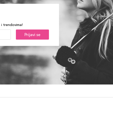
a i trendovima!
Prijavi se