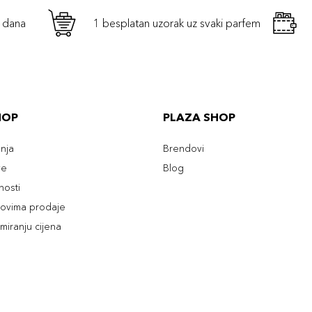
h dana
1 besplatan uzorak uz svaki parfem
HOP
PLAZA SHOP
enja
Brendovi
ve
Blog
tnosti
slovima prodaje
rmiranju cijena