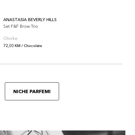
ANASTASIA BEVERLY HILLS
A
Set F&F Brow Trio
S
Olovke
O
72,00 KM / Chocolate
7
NICHE PARFEMI