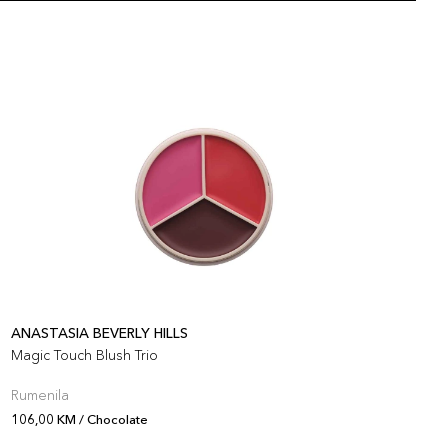
ANASTASIA BEVERLY HILLS
A
Magic Touch Blush Trio
M
Rumenila
R
106,00 KM / Chocolate
1