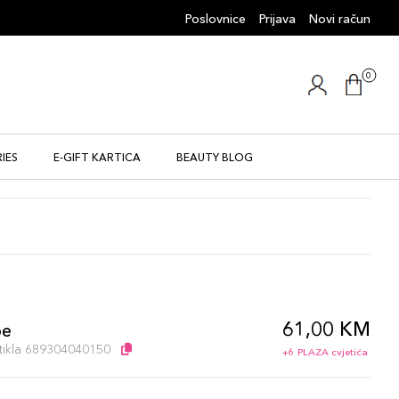
Poslovnice
Prijava
Novi račun
0
IES
E-GIFT KARTICA
BEAUTY BLOG
61,00 KM
pe
artikla 689304040150
+6 PLAZA cvjetića