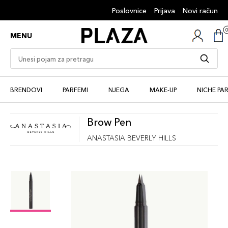
Poslovnice
Prijava
Novi račun
MENU
BRENDOVI
PARFEMI
NJEGA
MAKE-UP
NICHE PA
Brow Pen
ANASTASIA BEVERLY HILLS