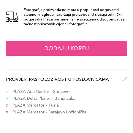
Fotografija proizvoda ne mora u potpunosti odgovarati
stvarnom izgledu i sadržaju proizvoda. U slučaju tehničkih
Granite
pogrešaka Plaza parfumerija ne preuzima odgovornost za
61,00 KM
tačnost prikazanih cijena i fotografija.
Šifra artikla
+6 PLAZA cvjetića
689304040204
Ebony
DODAJ U KORPU
61,00 KM
Šifra artikla
+6 PLAZA cvjetića
689304040198
Chocolate
PROVJERI RASPOLOŽIVOST U POSLOVNICAMA
61,00 KM
Šifra artikla
+6 PLAZA cvjetića
689304040181
PLAZA Aria Centar - Sarajevo
PLAZA Delta Planet - Banja Luka
PLAZA Mercator - Tuzla
Medium Brown
61,00 KM
PLAZA Mercator - Sarajevo Ložionička
Šifra artikla
+6 PLAZA cvjetića
689304040174