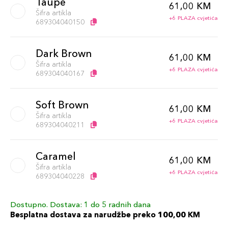
Taupe
61,00 KM
Šifra artikla
+6 PLAZA cvjetića
689304040150
Dark Brown
61,00 KM
Šifra artikla
+6 PLAZA cvjetića
689304040167
Soft Brown
61,00 KM
Šifra artikla
+6 PLAZA cvjetića
689304040211
Caramel
61,00 KM
Šifra artikla
+6 PLAZA cvjetića
689304040228
Dostupno. Dostava: 1 do 5 radnih dana
Blonde
61,00 KM
Besplatna dostava za narudžbe preko 100,00 KM
Šifra artikla
+6 PLAZA cvjetića
689304040235