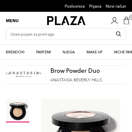
Poslovnice
Prijava
Novi račun
MENU
BRENDOVI
PARFEMI
NJEGA
MAKE-UP
NICHE PA
Brow Powder Duo
ANASTASIA BEVERLY HILLS