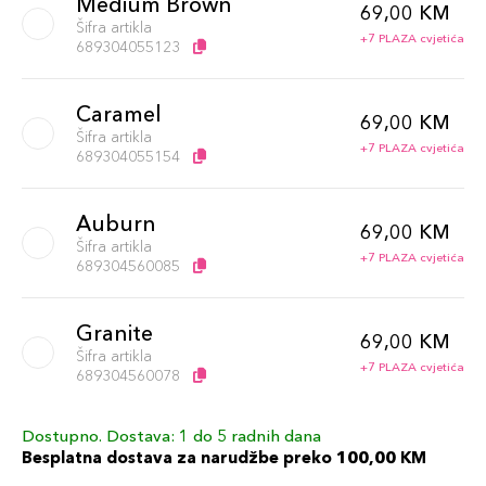
Medium Brown
69,00 KM
Šifra artikla
+7 PLAZA cvjetića
689304055123
Caramel
69,00 KM
Šifra artikla
+7 PLAZA cvjetića
689304055154
Auburn
69,00 KM
Šifra artikla
+7 PLAZA cvjetića
689304560085
Granite
69,00 KM
Šifra artikla
+7 PLAZA cvjetića
689304560078
Dostupno. Dostava: 1 do 5 radnih dana
Chocolate
69,00 KM
Besplatna dostava za narudžbe preko 100,00 KM
Šifra artikla
+7 PLAZA cvjetića
689304560009