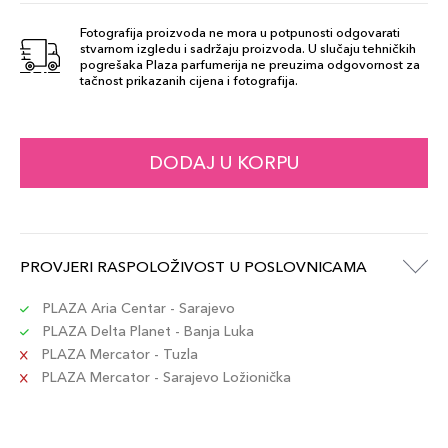
Fotografija proizvoda ne mora u potpunosti odgovarati
stvarnom izgledu i sadržaju proizvoda. U slučaju tehničkih
Ash Brown
pogrešaka Plaza parfumerija ne preuzima odgovornost za
69,00 KM
tačnost prikazanih cijena i fotografija.
Šifra artikla
+7 PLAZA cvjetića
689304560207
Blonde
DODAJ U KORPU
69,00 KM
Šifra artikla
+7 PLAZA cvjetića
689304055130
Dark Brown
PROVJERI RASPOLOŽIVOST U POSLOVNICAMA
69,00 KM
Šifra artikla
+7 PLAZA cvjetića
689304055147
PLAZA Aria Centar - Sarajevo
PLAZA Delta Planet - Banja Luka
PLAZA Mercator - Tuzla
Soft Brown
69,00 KM
PLAZA Mercator - Sarajevo Ložionička
Šifra artikla
+7 PLAZA cvjetića
689304560092