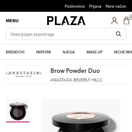
Poslovnice
Prijava
Novi račun
MENU
BRENDOVI
PARFEMI
NJEGA
MAKE-UP
NICHE PA
Brow Powder Duo
ANASTASIA BEVERLY HILLS