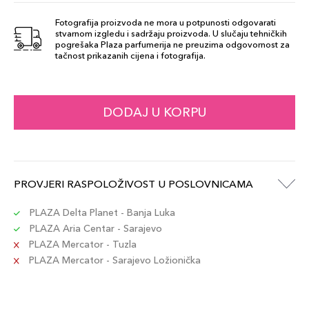
Fotografija proizvoda ne mora u potpunosti odgovarati
stvarnom izgledu i sadržaju proizvoda. U slučaju tehničkih
Ash Brown
pogrešaka Plaza parfumerija ne preuzima odgovornost za
69,00 KM
tačnost prikazanih cijena i fotografija.
Šifra artikla
+7 PLAZA cvjetića
689304560207
Blonde
DODAJ U KORPU
69,00 KM
Šifra artikla
+7 PLAZA cvjetića
689304055130
Dark Brown
PROVJERI RASPOLOŽIVOST U POSLOVNICAMA
69,00 KM
Šifra artikla
+7 PLAZA cvjetića
689304055147
PLAZA Delta Planet - Banja Luka
PLAZA Aria Centar - Sarajevo
PLAZA Mercator - Tuzla
Soft Brown
69,00 KM
PLAZA Mercator - Sarajevo Ložionička
Šifra artikla
+7 PLAZA cvjetića
689304560092