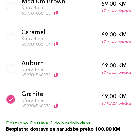
Medium Brown
69,00 KM
Šifra artikla
+7 PLAZA cvjetića
689304055123
Caramel
69,00 KM
Šifra artikla
+7 PLAZA cvjetića
689304055154
Auburn
69,00 KM
Šifra artikla
+7 PLAZA cvjetića
689304560085
Granite
69,00 KM
Šifra artikla
+7 PLAZA cvjetića
689304560078
Dostupno. Dostava: 1 do 5 radnih dana
Chocolate
69,00 KM
Besplatna dostava za narudžbe preko 100,00 KM
Šifra artikla
+7 PLAZA cvjetića
689304560009