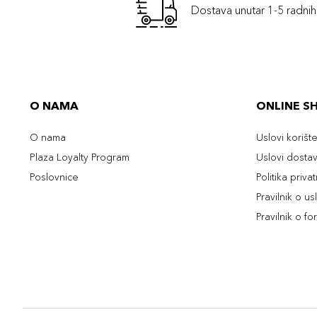
Dostava unutar 1-5 radni
O NAMA
ONLINE S
O nama
Uslovi korišt
Plaza Loyalty Program
Uslovi dosta
Poslovnice
Politika priva
Pravilnik o u
Pravilnik o fo