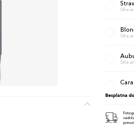
Stra
Šifra 
Blon
Šifra 
Aub
Šifra 
Cara
Šifra 
Besplatna d
Tau
Fotogr
Šifra 
sadrža
preuzi