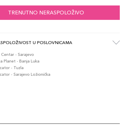
69,00 KM
 Brown
artikla 689304077033
+7 PLAZA cvjetića
TRENUTNO NERASPOLOŽIVO
69,00 KM
ny
artikla 689304860055
+7 PLAZA cvjetića
ASPOLOŽIVOST U POSLOVNICAMA
69,00 KM
ite
Centar - Sarajevo
artikla 689304860062
+7 PLAZA cvjetića
 Planet - Banja Luka
ator - Tuzla
tor - Sarajevo Ložionička
69,00 KM
 Brown
artikla 689304860079
+7 PLAZA cvjetića
69,00 KM
Brown
artikla 689304860154
+7 PLAZA cvjetića
69,00 KM
ium Brown