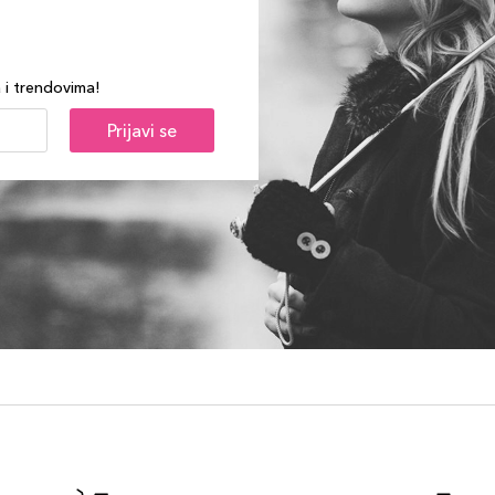
a i trendovima!
Prijavi se