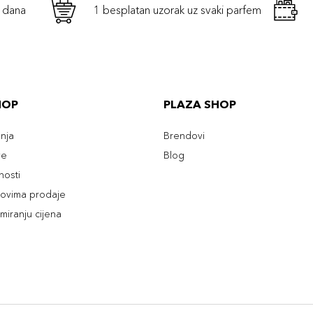
h dana
1 besplatan uzorak uz svaki parfem
HOP
PLAZA SHOP
enja
Brendovi
ve
Blog
tnosti
slovima prodaje
rmiranju cijena