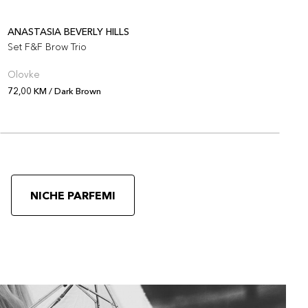
ANASTASIA BEVERLY HILLS
A
Set F&F Brow Trio
S
Olovke
O
72,00 KM / Dark Brown
7
NICHE PARFEMI