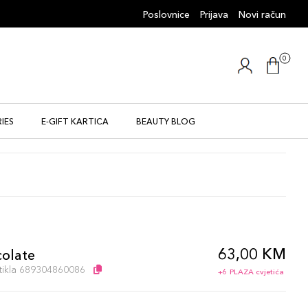
Poslovnice
Prijava
Novi račun
0
IES
E-GIFT KARTICA
BEAUTY BLOG
63,00 KM
olate
artikla 689304860086
+6 PLAZA cvjetića