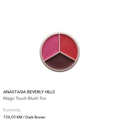
artikla 689304077057
+7 PLAZA cvjetića
ANASTASIA BEVERLY HILLS
A
Magic Touch Blush Trio
M
Rumenila
R
106,00 KM / Dark Brown
1