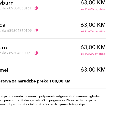
63,00 KM
wburn
artikla 689304860161
+6 PLAZA cvjetića
63,00 KM
de
artikla 689304860109
+6 PLAZA cvjetića
63,00 KM
urn
artikla 689304860093
+6 PLAZA cvjetića
63,00 KM
mel
artikla 689304860048
+6 PLAZA cvjetića
ostava za narudžbe preko 100,00 KM
69,00 KM
pe
afija proizvoda ne mora u potpunosti odgovarati stvarnom izgledu i
artikla 689304077026
+7 PLAZA cvjetića
ju proizvoda. U slučaju tehničkih pogrešaka Plaza parfumerija ne
ma odgovornost za tačnost prikazanih cijena i fotografija.