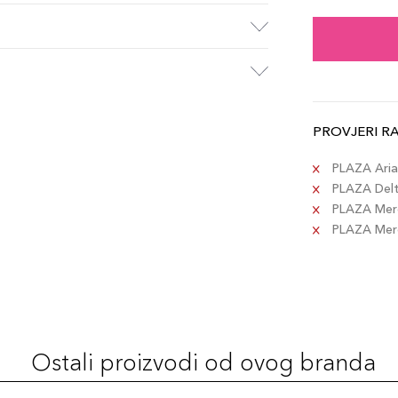
Dark
Šifra 
Ebo
Šifra 
PROVJERI R
Gran
PLAZA Aria 
Šifra 
PLAZA Delta
PLAZA Merc
PLAZA Merca
Soft
Šifra 
Ash 
Šifra 
Ostali proizvodi od ovog branda
Med