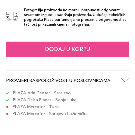
Fotografija proizvoda ne mora u potpunosti odgovarati
stvarnom izgledu i sadržaju proizvoda. U slučaju tehničkih
Taupe
pogrešaka Plaza parfumerija ne preuzima odgovornost za
69,00 KM
tačnost prikazanih cijena i fotografija.
Šifra artikla
+7 PLAZA cvjetića
689304077026
Dark Brown
DODAJ U KORPU
69,00 KM
Šifra artikla
+7 PLAZA cvjetića
689304077033
Ebony
PROVJERI RASPOLOŽIVOST U POSLOVNICAMA
69,00 KM
Šifra artikla
+7 PLAZA cvjetića
689304860055
PLAZA Aria Centar - Sarajevo
PLAZA Delta Planet - Banja Luka
PLAZA Mercator - Tuzla
Granite
69,00 KM
PLAZA Mercator - Sarajevo Ložionička
Šifra artikla
+7 PLAZA cvjetića
689304860062