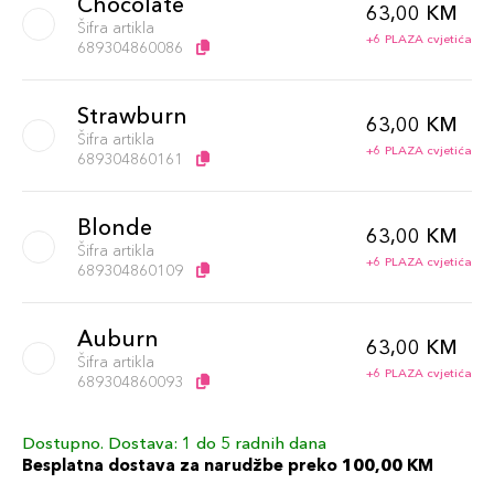
Chocolate
63,00 KM
Šifra artikla
+6 PLAZA cvjetića
689304860086
Strawburn
63,00 KM
Šifra artikla
+6 PLAZA cvjetića
689304860161
Blonde
63,00 KM
Šifra artikla
+6 PLAZA cvjetića
689304860109
Auburn
63,00 KM
Šifra artikla
+6 PLAZA cvjetića
689304860093
Dostupno. Dostava: 1 do 5 radnih dana
Caramel
63,00 KM
Besplatna dostava za narudžbe preko 100,00 KM
Šifra artikla
+6 PLAZA cvjetića
689304860048