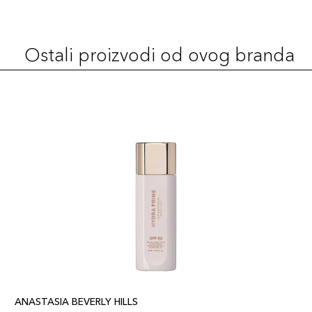
Soft Brown
69,00 KM
Šifra artikla
+7 PLAZA cvjetića
689304860079
Ostali proizvodi od ovog branda
Ash Brown
69,00 KM
Šifra artikla
+7 PLAZA cvjetića
689304860154
Medium Brown
69,00 KM
Šifra artikla
+7 PLAZA cvjetića
689304077057
ANASTASIA BEVERLY HILLS