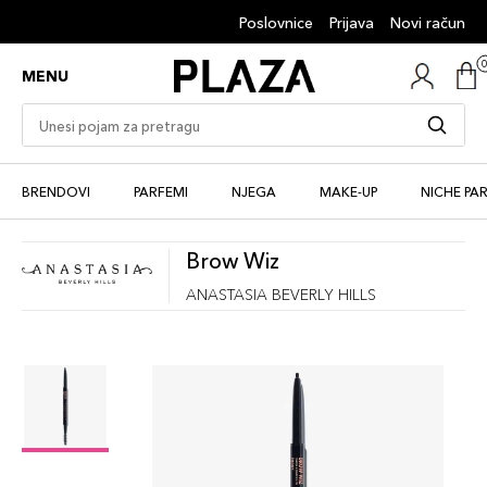
Poslovnice
Prijava
Novi račun
MENU
BRENDOVI
PARFEMI
NJEGA
MAKE-UP
NICHE PA
Brow Wiz
ANASTASIA BEVERLY HILLS