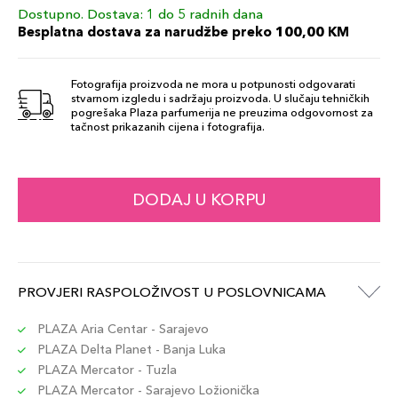
Dostupno. Dostava: 1 do 5 radnih dana
FRAGILE EGO
72,00 KM
Besplatna dostava za narudžbe preko 100,00 KM
Šifra artikla
+7 PLAZA cvjetića
887167616837
Fotografija proizvoda ne mora u potpunosti odgovarati
stvarnom izgledu i sadržaju proizvoda. U slučaju tehničkih
RED
pogrešaka Plaza parfumerija ne preuzima odgovornost za
72,00 KM
tačnost prikazanih cijena i fotografija.
Šifra artikla
+7 PLAZA cvjetića
887167616813
PERSUASIVE
DODAJ U KORPU
72,00 KM
Šifra artikla
+7 PLAZA cvjetića
887167616820
MAUVE
PROVJERI RASPOLOŽIVOST U POSLOVNICAMA
72,00 KM
Šifra artikla
+7 PLAZA cvjetića
887167617742
PLAZA Aria Centar - Sarajevo
PLAZA Delta Planet - Banja Luka
PLAZA Mercator - Tuzla
BLU
72,00 KM
PLAZA Mercator - Sarajevo Ložionička
Šifra artikla