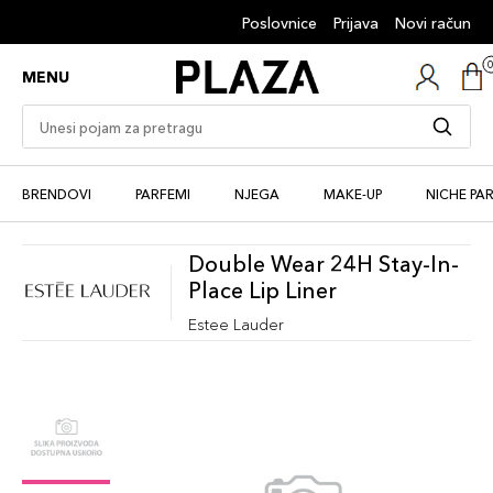
Poslovnice
Prijava
Novi račun
MENU
BRENDOVI
PARFEMI
NJEGA
MAKE-UP
NICHE PA
Double Wear 24H Stay-In-
Place Lip Liner
Estee Lauder