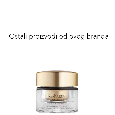
+7 PLAZA cvjetića
887167616646
ROSE
72,00 KM
Šifra artikla
+7 PLAZA cvjetića
887167616660
Ostali proizvodi od ovog branda
REBELLIOUS
72,00 KM
ROSE
Šifra artikla
+7 PLAZA cvjetića
887167616691