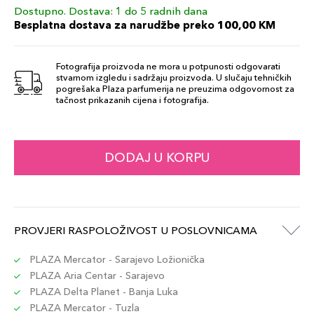
Dostupno. Dostava: 1 do 5 radnih dana
FRAGILE EGO
72,00 KM
Besplatna dostava za narudžbe preko 100,00 KM
Šifra artikla
+7 PLAZA cvjetića
887167616837
Fotografija proizvoda ne mora u potpunosti odgovarati
stvarnom izgledu i sadržaju proizvoda. U slučaju tehničkih
RED
pogrešaka Plaza parfumerija ne preuzima odgovornost za
72,00 KM
tačnost prikazanih cijena i fotografija.
Šifra artikla
+7 PLAZA cvjetića
887167616813
PERSUASIVE
DODAJ U KORPU
72,00 KM
Šifra artikla
+7 PLAZA cvjetića
887167616820
MAUVE
PROVJERI RASPOLOŽIVOST U POSLOVNICAMA
72,00 KM
Šifra artikla
+7 PLAZA cvjetića
887167617742
PLAZA Mercator - Sarajevo Ložionička
PLAZA Aria Centar - Sarajevo
PLAZA Delta Planet - Banja Luka
BLU
72,00 KM
PLAZA Mercator - Tuzla
Šifra artikla