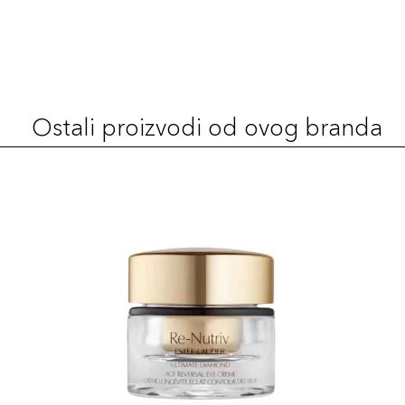
+7 PLAZA cvjetića
887167616646
ROSE
72,00 KM
Šifra artikla
+7 PLAZA cvjetića
887167616660
Ostali proizvodi od ovog branda
REBELLIOUS
72,00 KM
ROSE
Šifra artikla
+7 PLAZA cvjetića
887167616691