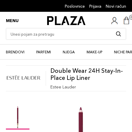
Poslovnice
Prijava
Novi račun
MENU
BRENDOVI
PARFEMI
NJEGA
MAKE-UP
NICHE PA
Double Wear 24H Stay-In-
Place Lip Liner
Estee Lauder