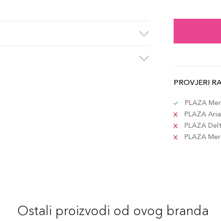
PER
Šifra 
MAU
Šifra 
PROVJERI R
BLU
Šifra 
PLAZA Merc
PLAZA Aria 
PLAZA Delta
ROS
PLAZA Merc
Šifra 
REB
Šifra 
Ostali proizvodi od ovog branda