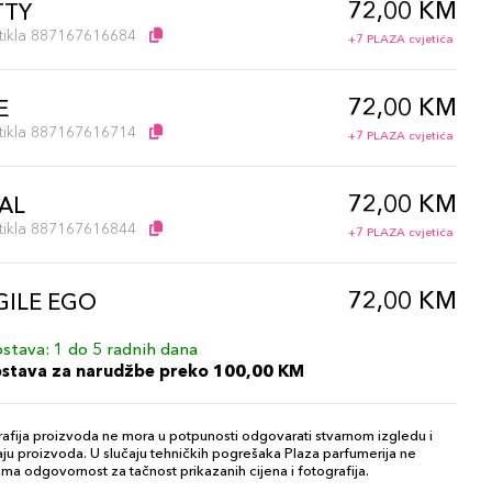
72,00 KM
TTY
artikla 887167616684
+7 PLAZA cvjetića
72,00 KM
E
artikla 887167616714
+7 PLAZA cvjetića
72,00 KM
AL
artikla 887167616844
+7 PLAZA cvjetića
72,00 KM
GILE EGO
artikla 887167616837
+7 PLAZA cvjetića
stava: 1 do 5 radnih dana
ostava za narudžbe preko 100,00 KM
72,00 KM
artikla 887167616813
+7 PLAZA cvjetića
afija proizvoda ne mora u potpunosti odgovarati stvarnom izgledu i
ju proizvoda. U slučaju tehničkih pogrešaka Plaza parfumerija ne
ma odgovornost za tačnost prikazanih cijena i fotografija.