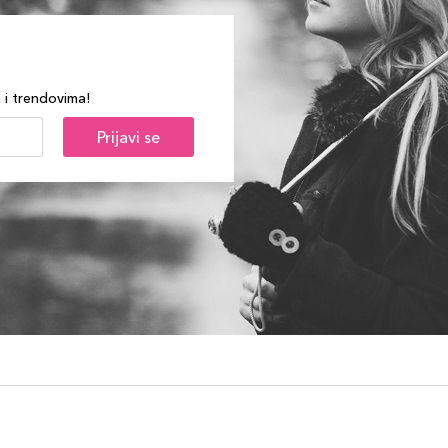
a i trendovima!
Prijavi se