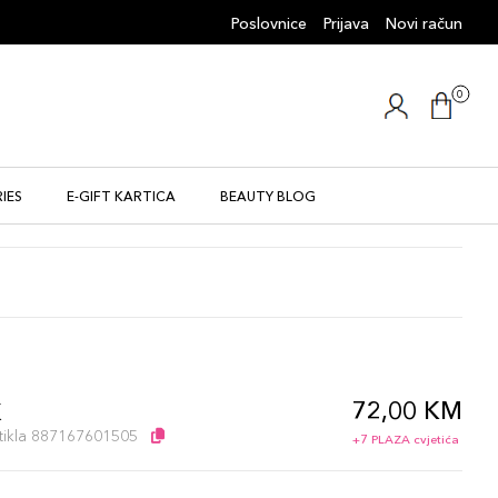
Poslovnice
Prijava
Novi račun
0
IES
E-GIFT KARTICA
BEAUTY BLOG
72,00 KM
K
artikla 887167601505
+7 PLAZA cvjetića