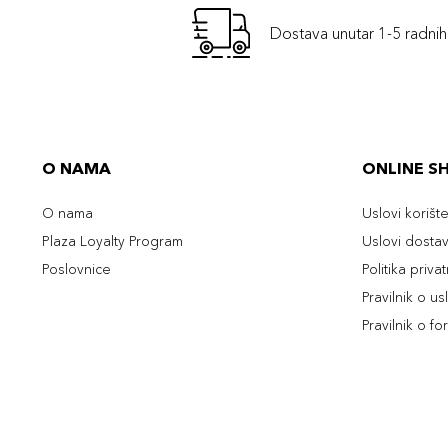
Dostava unutar 1-5 radni
O NAMA
ONLINE S
O nama
Uslovi korišt
Plaza Loyalty Program
Uslovi dosta
Poslovnice
Politika priva
Pravilnik o u
Pravilnik o fo