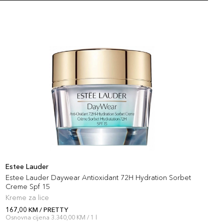
Estee Lauder
E
Estee Lauder Daywear Antioxidant 72H Hydration Sorbet
E
Creme Spf 15
Kreme za lice
R
167,00 KM / PRETTY
1
Osnovna cijena 3.340,00 KM / 1 l