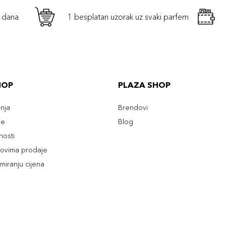
h dana
1 besplatan uzorak uz svaki parfem
HOP
PLAZA SHOP
enja
Brendovi
ve
Blog
tnosti
slovima prodaje
rmiranju cijena