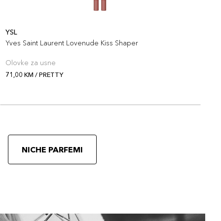
YSL
Y
Yves Saint Laurent Lovenude Kiss Shaper
Y
Olovke za usne
O
71,00 KM / PRETTY
7
NICHE PARFEMI