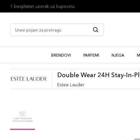
1 besplatan uzorak uz kupovinu
BRENDOVI
PARFEMI
NJEGA
M
Double Wear 24H Stay-In-Pla
Estee Lauder