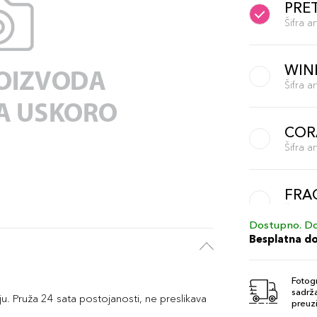
PRE
Šifra 
WIN
Šifra 
COR
Šifra 
FRA
Šifra 
Dostupno. Do
Besplatna d
RED
Šifra 
Fotogr
sadrža
. Pruža 24 sata postojanosti, ne preslikava
preuzi