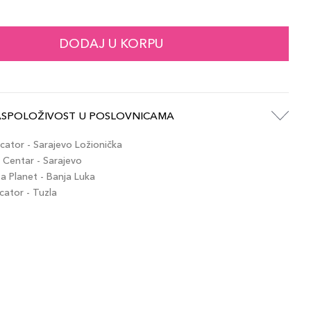
72,00 KM
SUASIVE
artikla 887167616820
+7 PLAZA cvjetića
DODAJ U KORPU
72,00 KM
VE
artikla 887167617742
+7 PLAZA cvjetića
ASPOLOŽIVOST U POSLOVNICAMA
72,00 KM
artikla 887167616646
+7 PLAZA cvjetića
ator - Sarajevo Ložionička
Centar - Sarajevo
 Planet - Banja Luka
72,00 KM
E
ator - Tuzla
artikla 887167616660
+7 PLAZA cvjetića
72,00 KM
ELLIOUS ROSE
artikla 887167616691
+7 PLAZA cvjetića