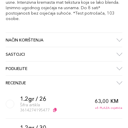
usne. Intenzivna kremasta mat tekstura koja se lako blenda.
Iznimno ugodnog osjećaja na usnama. Do 8 sati*
postojanosti bez osjećaja suhoće. *Test potrošača, 103
osobe.
NAČIN KORIŠTENJA
SASTOJCI
PODIJELITE
RECENZIJE
1.2gr / 26
63,00 KM
Šifra artikla
+6 PLAZA cvjetića
3614274195477
1.2gr / 30