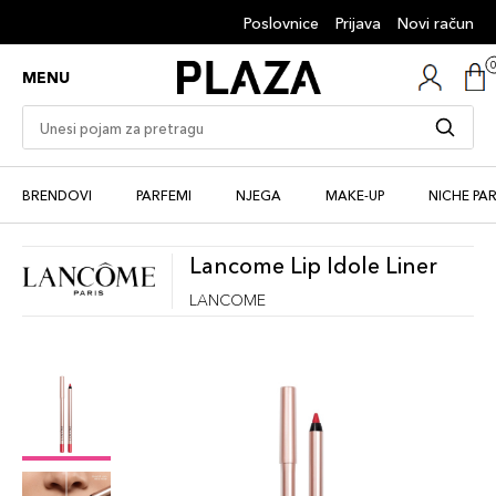
Poslovnice
Prijava
Novi račun
MENU
BRENDOVI
PARFEMI
NJEGA
MAKE-UP
NICHE PA
Lancome Lip Idole Liner
LANCOME