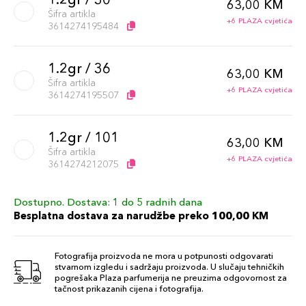
63,00 KM
Šifra artikla
+6 PLAZA cvjetića
3614274195484
1.2gr / 36
63,00 KM
Šifra artikla
+6 PLAZA cvjetića
3614274195507
1.2gr / 101
63,00 KM
Šifra artikla
+6 PLAZA cvjetića
3614274212075
Dostupno. Dostava: 1 do 5 radnih dana
1.2gr / 100
63,00 KM
Besplatna dostava za narudžbe preko 100,00 KM
Šifra artikla
+6 PLAZA cvjetića
3614274212068
Fotografija proizvoda ne mora u potpunosti odgovarati
stvarnom izgledu i sadržaju proizvoda. U slučaju tehničkih
1.2gr / 33
pogrešaka Plaza parfumerija ne preuzima odgovornost za
63,00 KM
tačnost prikazanih cijena i fotografija.
Šifra artikla
+6 PLAZA cvjetića
3614274195491