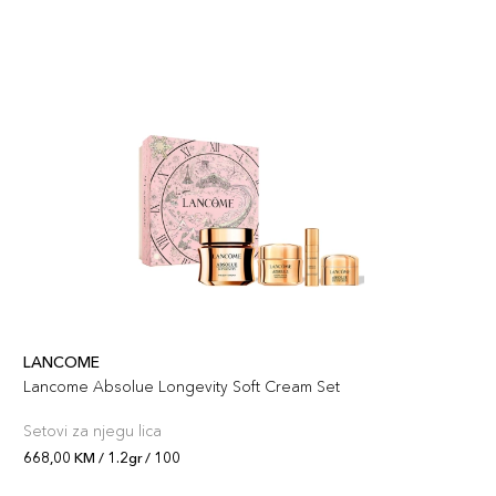
1.2gr / 50
63,00 KM
Šifra artikla
+6 PLAZA cvjetića
3614274195514
LANCOME
Lancome Absolue Longevity Soft Cream Set
Setovi za njegu lica
668,00 KM / 1.2gr / 100