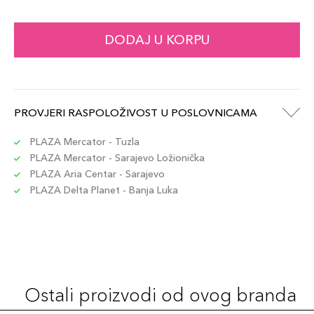
1.2gr / 53
DODAJ U KORPU
63,00 KM
Šifra artikla
+6 PLAZA cvjetića
3614274195538
1.2gr / 60
PROVJERI RASPOLOŽIVOST U POSLOVNICAMA
63,00 KM
Šifra artikla
+6 PLAZA cvjetića
3614274195545
PLAZA Mercator - Tuzla
PLAZA Mercator - Sarajevo Ložionička
PLAZA Aria Centar - Sarajevo
1.2gr / 62
63,00 KM
PLAZA Delta Planet - Banja Luka
Šifra artikla
+6 PLAZA cvjetića
3614274212082
1.2gr / 21
63,00 KM
Šifra artikla
+6 PLAZA cvjetića
3614274195453
Ostali proizvodi od ovog branda