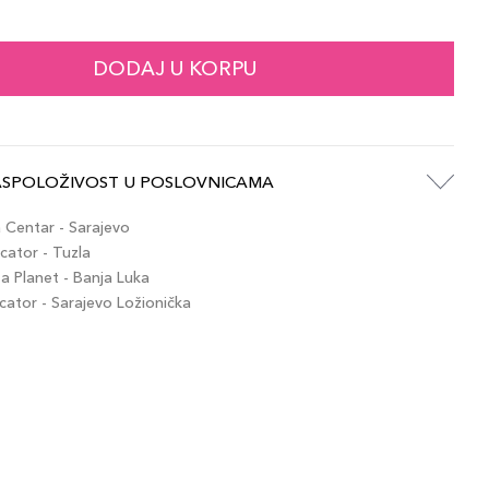
63,00 KM
 / 53
artikla 3614274195538
+6 PLAZA cvjetića
DODAJ U KORPU
63,00 KM
 / 60
artikla 3614274195545
+6 PLAZA cvjetića
ASPOLOŽIVOST U POSLOVNICAMA
63,00 KM
 / 62
artikla 3614274212082
+6 PLAZA cvjetića
Centar - Sarajevo
ator - Tuzla
 Planet - Banja Luka
63,00 KM
 / 21
tor - Sarajevo Ložionička
artikla 3614274195453
+6 PLAZA cvjetića
63,00 KM
 / 50
artikla 3614274195514
+6 PLAZA cvjetića