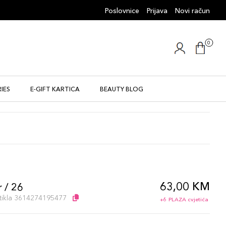
Poslovnice
Prijava
Novi račun
0
IES
E-GIFT KARTICA
BEAUTY BLOG
63,00 KM
 / 26
artikla 3614274195477
+6 PLAZA cvjetića