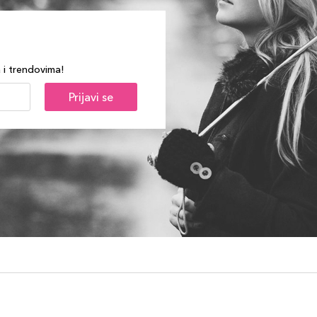
a i trendovima!
Prijavi se