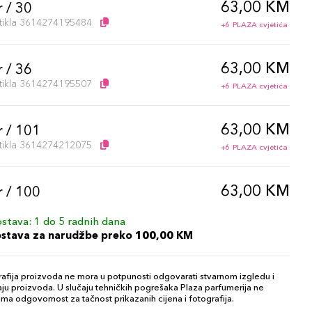
63,00 KM
 / 30
artikla 3614274195484
+6 PLAZA cvjetića
63,00 KM
 / 36
artikla 3614274195507
+6 PLAZA cvjetića
63,00 KM
r / 101
artikla 3614274212075
+6 PLAZA cvjetića
63,00 KM
r / 100
artikla 3614274212068
+6 PLAZA cvjetića
stava: 1 do 5 radnih dana
ostava za narudžbe preko 100,00 KM
63,00 KM
 / 33
artikla 3614274195491
+6 PLAZA cvjetića
afija proizvoda ne mora u potpunosti odgovarati stvarnom izgledu i
ju proizvoda. U slučaju tehničkih pogrešaka Plaza parfumerija ne
ma odgovornost za tačnost prikazanih cijena i fotografija.