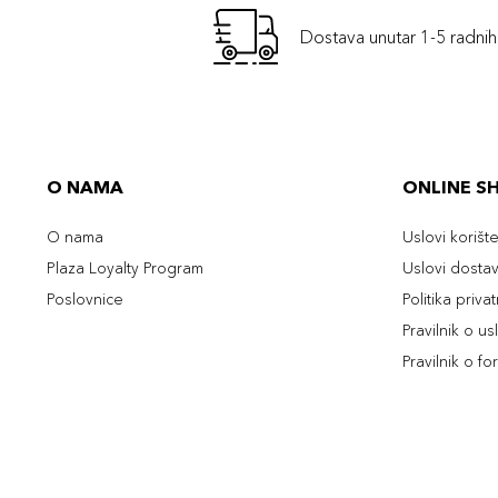
Dostava unutar 1-5 radni
O NAMA
ONLINE S
O nama
Uslovi korišt
Plaza Loyalty Program
Uslovi dosta
Poslovnice
Politika priva
Pravilnik o u
Pravilnik o fo