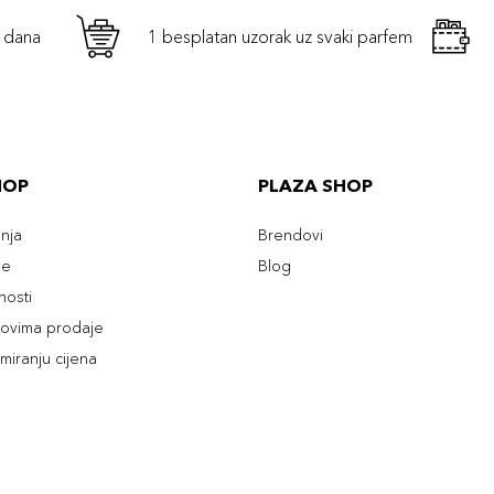
h dana
1 besplatan uzorak uz svaki parfem
HOP
PLAZA SHOP
enja
Brendovi
ve
Blog
tnosti
slovima prodaje
rmiranju cijena