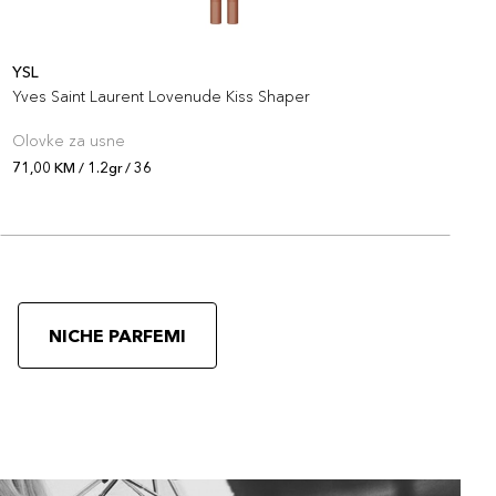
YSL
Y
Yves Saint Laurent Lovenude Kiss Shaper
Y
Olovke za usne
O
71,00 KM / 1.2gr / 36
7
NICHE PARFEMI