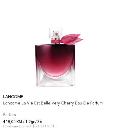
LANCOME
L
Lancome La Vie Est Belle Very Cherry Eau De Parfum
L
Parfem
S
418,00 KM / 1.2gr / 36
3
Osnovna cijena 4.180,00 KM / 1 l