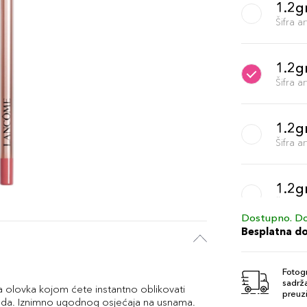
1.2gr
Šifra 
1.2gr
Šifra 
1.2g
Šifra 
1.2g
Šifra 
Dostupno. Do
Besplatna d
1.2gr
Šifra 
Fotogr
sadrža
 olovka kojom ćete instantno oblikovati
preuzi
lenda. Iznimno ugodnog osjećaja na usnama.