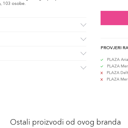
1.2gr
a, 103 osobe.
Šifra 
1.2gr
Šifra 
PROVJERI R
1.2gr
Šifra 
PLAZA Aria 
PLAZA Merc
PLAZA Delta
1.2gr
PLAZA Merca
Šifra 
1.2gr
Šifra 
Ostali proizvodi od ovog branda