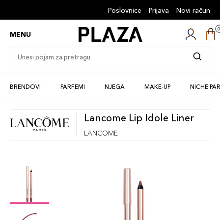
Poslovnice
Prijava
Novi račun
MENU
BRENDOVI
PARFEMI
NJEGA
MAKE-UP
NICHE PA
Lancome Lip Idole Liner
LANCOME