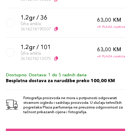
1.2gr / 36
63,00 KM
Šifra artikla
+6 PLAZA cvjetića
3614274195507
1.2gr / 101
63,00 KM
Šifra artikla
+6 PLAZA cvjetića
3614274212075
Dostupno. Dostava: 1 do 5 radnih dana
1.2gr / 100
63,00 KM
Besplatna dostava za narudžbe preko 100,00 KM
Šifra artikla
+6 PLAZA cvjetića
3614274212068
Fotografija proizvoda ne mora u potpunosti odgovarati
stvarnom izgledu i sadržaju proizvoda. U slučaju tehničkih
1.2gr / 33
pogrešaka Plaza parfumerija ne preuzima odgovornost za
63,00 KM
tačnost prikazanih cijena i fotografija.
Šifra artikla
+6 PLAZA cvjetića
3614274195491