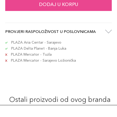
1.2gr / 53
DODAJ U KORPU
63,00 KM
Šifra artikla
+6 PLAZA cvjetića
3614274195538
1.2gr / 60
PROVJERI RASPOLOŽIVOST U POSLOVNICAMA
63,00 KM
Šifra artikla
+6 PLAZA cvjetića
3614274195545
PLAZA Aria Centar - Sarajevo
PLAZA Delta Planet - Banja Luka
PLAZA Mercator - Tuzla
1.2gr / 62
63,00 KM
PLAZA Mercator - Sarajevo Ložionička
Šifra artikla
+6 PLAZA cvjetića
3614274212082
1.2gr / 21
63,00 KM
Šifra artikla
+6 PLAZA cvjetića
3614274195453
Ostali proizvodi od ovog branda
1.2gr / 50
63,00 KM
Šifra artikla