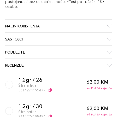
postojanosti bez osjećaja suhoće. *Test potrošača, 103
osobe.
NAČIN KORIŠTENJA
SASTOJCI
PODIJELITE
RECENZIJE
1.2gr / 26
63,00 KM
Šifra artikla
+6 PLAZA cvjetića
3614274195477
1.2gr / 30
63,00 KM
Šifra artikla
+6 PLAZA cvjetića
3614274195484