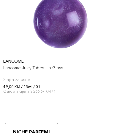
LANCOME
L
Lancome Juicy Tubes Lip Gloss
L
Sjajila za usne
S
49,00 KM / 15ml / 01
4
Osnovna cijena 3.266,67 KM / 1 l
O
NICHE PARFEMI