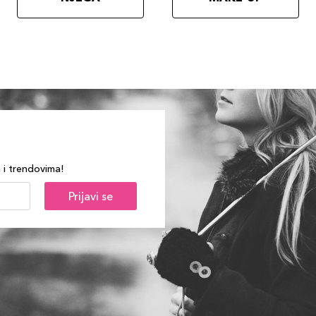
a i trendovima!
Prijavi se