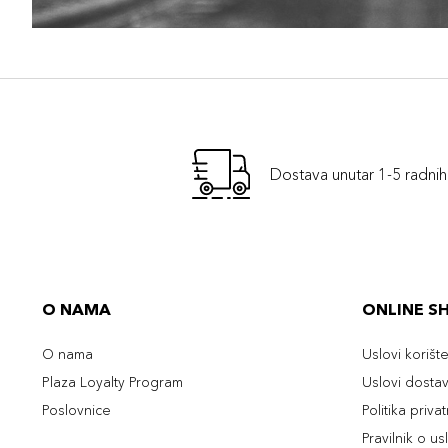
Dostava unutar 1-5 radni
O NAMA
ONLINE S
O nama
Uslovi korišt
Plaza Loyalty Program
Uslovi dosta
Poslovnice
Politika priva
Pravilnik o u