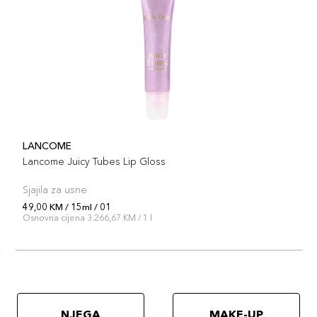
LANCOME
Lancome Juicy Tubes Lip Gloss
Sjajila za usne
49,00 KM / 15ml / 01
Osnovna cijena 3.266,67 KM / 1 l
NJEGA
MAKE-UP