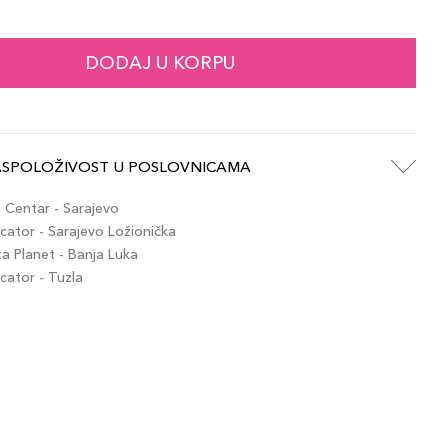
49,00 KM
 / 19
artikla 3614274505139
+5 PLAZA cvjetića
DODAJ U KORPU
49,00 KM
 / 20
artikla 3614274585049
+5 PLAZA cvjetića
ASPOLOŽIVOST U POSLOVNICAMA
49,00 KM
 / 27
artikla 3614274789287
+5 PLAZA cvjetića
Centar - Sarajevo
ator - Sarajevo Ložionička
 Planet - Banja Luka
49,00 KM
 / 15
ator - Tuzla
artikla 3614274789294
+5 PLAZA cvjetića