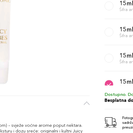
15ml
Šifra 
15ml
Šifra 
15ml
Šifra 
15ml
Šifra 
Dostupno. Do
Besplatna d
15ml
Šifra 
Fotogr
sadrža
 vrhom) – svježe voćne arome poput nektara.
preuzi
ksturu i dozu sreće: originalni i kultni Juicy