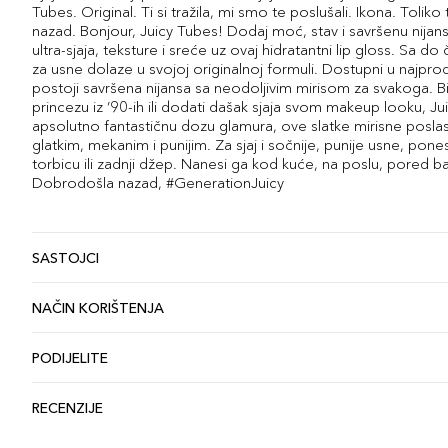
Tubes. Original. Ti si tražila, mi smo te poslušali. Ikona. Toliko 
nazad. Bonjour, Juicy Tubes! Dodaj moć, stav i savršenu nijan
ultra-sjaja, teksture i sreće uz ovaj hidratantni lip gloss. Sa do č
za usne dolaze u svojoj originalnoj formuli. Dostupni u najpro
postoji savršena nijansa sa neodoljivim mirisom za svakoga. Bi
princezu iz ’90-ih ili dodati dašak sjaja svom makeup looku, Jui
apsolutno fantastičnu dozu glamura, ove slatke mirisne poslas
glatkim, mekanim i punijim. Za sjaj i sočnije, punije usne, pone
torbicu ili zadnji džep. Nanesi ga kod kuće, na poslu, pored b
Dobrodošla nazad, #GenerationJuicy
SASTOJCI
NAČIN KORIŠTENJA
PODIJELITE
RECENZIJE