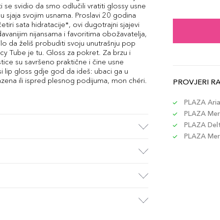
15ml
ti se svidio da smo odlučili vratiti glossy usne
Šifra 
su sjaja svojim usnama. Proslavi 20 godina
etiri sata hidratacije*, ovi dugotrajni sjajevi
davanijim nijansama i favoritima obožavatelja,
lo da želiš probuditi svoju unutrašnju pop
15ml
cy Tube je tu. Gloss za pokret. Za brzu i
Šifra 
tice su savršeno praktične i čine usne
si lip gloss gdje god da ideš: ubaci ga u
azena ili ispred plesnog podijuma, mon chéri.
PROVJERI R
15ml
Šifra 
PLAZA Aria 
PLAZA Merc
PLAZA Delta
15ml
PLAZA Merc
Šifra 