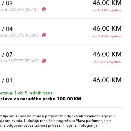
46,00 KM
 / 09
artikla 3605972352484
+5 PLAZA cvjetića
46,00 KM
 / 04
artikla 3605972352286
+5 PLAZA cvjetića
46,00 KM
 / 07
artikla 3605972352408
+5 PLAZA cvjetića
46,00 KM
 / 01
artikla 3605972352163
+5 PLAZA cvjetića
stava: 1 do 5 radnih dana
ostava za narudžbe preko 100,00 KM
49,00 KM
 / 16
artikla 3614274505122
+5 PLAZA cvjetića
afija proizvoda ne mora u potpunosti odgovarati stvarnom izgledu i
ju proizvoda. U slučaju tehničkih pogrešaka Plaza parfumerija ne
ma odgovornost za tačnost prikazanih cijena i fotografija.