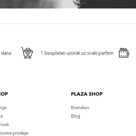
h dana
1 besplatan uzorak uz svaki parfem
HOP
PLAZA SHOP
enja
Brendovi
ve
Blog
tnosti
slovima prodaje