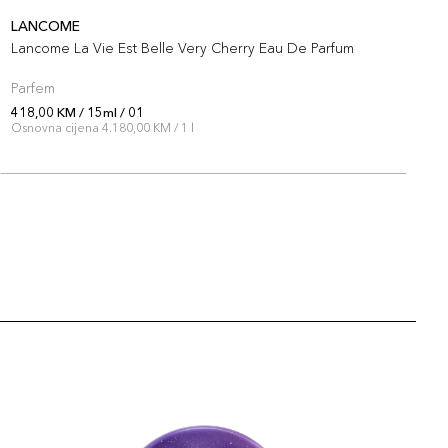
LANCOME
L
Lancome La Vie Est Belle Very Cherry Eau De Parfum
L
Parfem
S
418,00 KM / 15ml / 01
3
Osnovna cijena 4.180,00 KM / 1 l