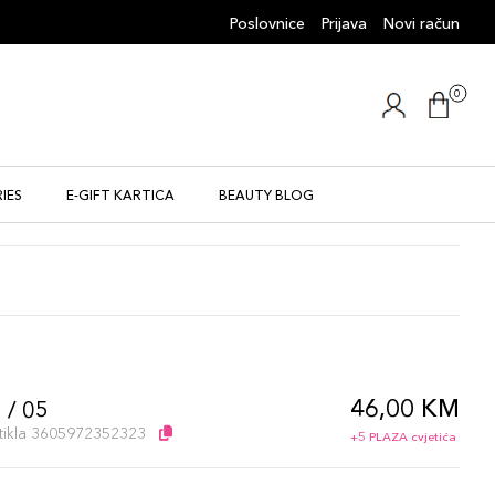
Poslovnice
Prijava
Novi račun
0
IES
E-GIFT KARTICA
BEAUTY BLOG
46,00 KM
 / 05
artikla 3605972352323
+5 PLAZA cvjetića