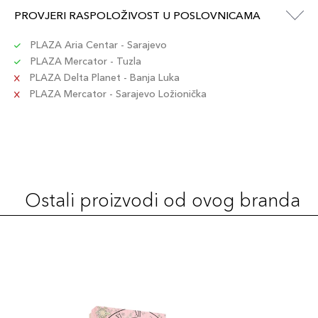
15ml / 20
PROVJERI RASPOLOŽIVOST U POSLOVNICAMA
49,00 KM
Šifra artikla
+5 PLAZA cvjetića
3614274585049
PLAZA Aria Centar - Sarajevo
PLAZA Mercator - Tuzla
PLAZA Delta Planet - Banja Luka
15ml / 27
49,00 KM
PLAZA Mercator - Sarajevo Ložionička
Šifra artikla
+5 PLAZA cvjetića
3614274789287
15ml / 15
49,00 KM
Šifra artikla
+5 PLAZA cvjetića
3614274789294
Ostali proizvodi od ovog branda