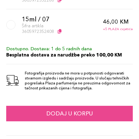
3605972352286
15ml / 07
46,00 KM
Šifra artikla
+5 PLAZA cvjetića
3605972352408
Dostupno. Dostava: 1 do 5 radnih dana
15ml / 01
46,00 KM
Besplatna dostava za narudžbe preko 100,00 KM
Šifra artikla
+5 PLAZA cvjetića
3605972352163
Fotografija proizvoda ne mora u potpunosti odgovarati
stvarnom izgledu i sadržaju proizvoda. U slučaju tehničkih
15ml / 16
pogrešaka Plaza parfumerija ne preuzima odgovornost za
49,00 KM
tačnost prikazanih cijena i fotografija.
Šifra artikla
+5 PLAZA cvjetića
3614274505122
15ml / 19
DODAJ U KORPU
49,00 KM
Šifra artikla
+5 PLAZA cvjetića
3614274505139