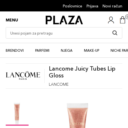
Poslovnice
Prijava
Novi račun
MENU
BRENDOVI
PARFEMI
NJEGA
MAKE-UP
NICHE PA
Lancome Juicy Tubes Lip
Gloss
LANCOME