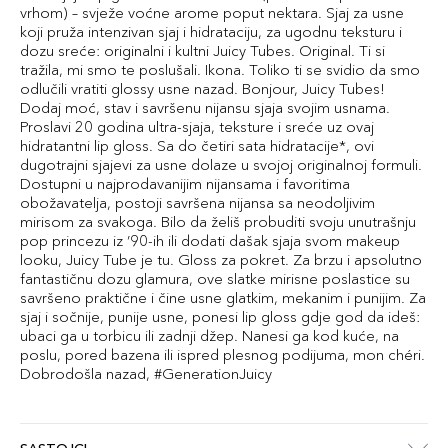
vrhom) – svježe voćne arome poput nektara. Sjaj za usne
koji pruža intenzivan sjaj i hidrataciju, za ugodnu teksturu i
dozu sreće: originalni i kultni Juicy Tubes. Original. Ti si
tražila, mi smo te poslušali. Ikona. Toliko ti se svidio da smo
odlučili vratiti glossy usne nazad. Bonjour, Juicy Tubes!
Dodaj moć, stav i savršenu nijansu sjaja svojim usnama.
Proslavi 20 godina ultra-sjaja, teksture i sreće uz ovaj
hidratantni lip gloss. Sa do četiri sata hidratacije*, ovi
dugotrajni sjajevi za usne dolaze u svojoj originalnoj formuli.
Dostupni u najprodavanijim nijansama i favoritima
obožavatelja, postoji savršena nijansa sa neodoljivim
mirisom za svakoga. Bilo da želiš probuditi svoju unutrašnju
pop princezu iz ’90-ih ili dodati dašak sjaja svom makeup
looku, Juicy Tube je tu. Gloss za pokret. Za brzu i apsolutno
fantastičnu dozu glamura, ove slatke mirisne poslastice su
savršeno praktične i čine usne glatkim, mekanim i punijim. Za
sjaj i sočnije, punije usne, ponesi lip gloss gdje god da ideš:
ubaci ga u torbicu ili zadnji džep. Nanesi ga kod kuće, na
poslu, pored bazena ili ispred plesnog podijuma, mon chéri.
Dobrodošla nazad, #GenerationJuicy