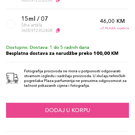
3605972352286
15ml / 07
46,00 KM
Šifra artikla
+5 PLAZA cvjetića
3605972352408
Dostupno. Dostava: 1 do 5 radnih dana
15ml / 01
46,00 KM
Besplatna dostava za narudžbe preko 100,00 KM
Šifra artikla
+5 PLAZA cvjetića
3605972352163
Fotografija proizvoda ne mora u potpunosti odgovarati
stvarnom izgledu i sadržaju proizvoda. U slučaju tehničkih
15ml / 16
pogrešaka Plaza parfumerija ne preuzima odgovornost za
49,00 KM
tačnost prikazanih cijena i fotografija.
Šifra artikla
+5 PLAZA cvjetića
3614274505122
15ml / 19
DODAJ U KORPU
49,00 KM
Šifra artikla
+5 PLAZA cvjetića
3614274505139