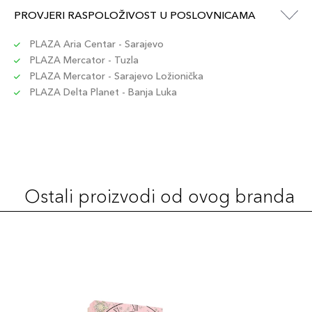
15ml / 20
PROVJERI RASPOLOŽIVOST U POSLOVNICAMA
49,00 KM
Šifra artikla
+5 PLAZA cvjetića
3614274585049
PLAZA Aria Centar - Sarajevo
PLAZA Mercator - Tuzla
PLAZA Mercator - Sarajevo Ložionička
15ml / 27
49,00 KM
PLAZA Delta Planet - Banja Luka
Šifra artikla
+5 PLAZA cvjetića
3614274789287
15ml / 15
49,00 KM
Šifra artikla
+5 PLAZA cvjetića
3614274789294
Ostali proizvodi od ovog branda