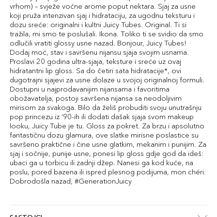
vrhom) – svježe voćne arome poput nektara. Sjaj za usne
koji pruža intenzivan sjaj i hidrataciju, za ugodnu teksturu i
dozu sreće: originalni i kultni Juicy Tubes. Original. Ti si
tražila, mi smo te poslušali. Ikona. Toliko ti se svidio da smo
odlučili vratiti glossy usne nazad. Bonjour, Juicy Tubes!
Dodaj moć, stav i savršenu nijansu sjaja svojim usnama.
Proslavi 20 godina ultra-sjaja, teksture i sreće uz ovaj
hidratantni lip gloss. Sa do četiri sata hidratacije*, ovi
dugotrajni sjajevi za usne dolaze u svojoj originalnoj formuli.
Dostupni u najprodavanijim nijansama i favoritima
obožavatelja, postoji savršena nijansa sa neodoljivim
mirisom za svakoga. Bilo da želiš probuditi svoju unutrašnju
pop princezu iz ’90-ih ili dodati dašak sjaja svom makeup
looku, Juicy Tube je tu. Gloss za pokret. Za brzu i apsolutno
fantastičnu dozu glamura, ove slatke mirisne poslastice su
savršeno praktične i čine usne glatkim, mekanim i punijim. Za
sjaj i sočnije, punije usne, ponesi lip gloss gdje god da ideš:
ubaci ga u torbicu ili zadnji džep. Nanesi ga kod kuće, na
poslu, pored bazena ili ispred plesnog podijuma, mon chéri.
Dobrodošla nazad, #GenerationJuicy