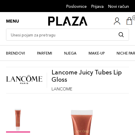
Poslovnice
Prijava
Novi račun
MENU
BRENDOVI
PARFEMI
NJEGA
MAKE-UP
NICHE PA
Lancome Juicy Tubes Lip
Gloss
LANCOME