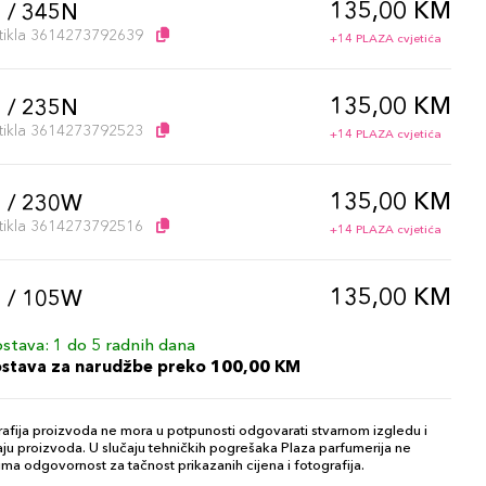
135,00 KM
 / 345N
artikla 3614273792639
+14 PLAZA cvjetića
135,00 KM
 / 235N
artikla 3614273792523
+14 PLAZA cvjetića
135,00 KM
 / 230W
artikla 3614273792516
+14 PLAZA cvjetića
135,00 KM
 / 105W
artikla 3614273792349
+14 PLAZA cvjetića
stava: 1 do 5 radnih dana
ostava za narudžbe preko 100,00 KM
135,00 KM
 / 330N
artikla 3614273792615
+14 PLAZA cvjetića
afija proizvoda ne mora u potpunosti odgovarati stvarnom izgledu i
ju proizvoda. U slučaju tehničkih pogrešaka Plaza parfumerija ne
ma odgovornost za tačnost prikazanih cijena i fotografija.