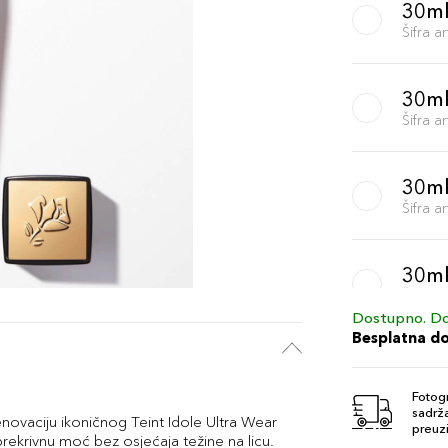
30ml
Šifra 
30ml
Šifra 
30ml
Šifra 
30ml
Šifra 
Dostupno. Do
Besplatna d
30ml
Šifra 
Fotogr
sadrža
enovaciju ikoničnog Teint Idole Ultra Wear
preuzi
ekrivnu moć bez osjećaja težine na licu.