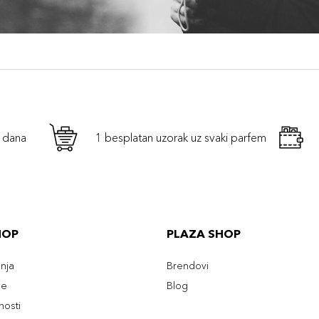
h dana
1 besplatan uzorak uz svaki parfem
HOP
PLAZA SHOP
enja
Brendovi
ve
Blog
tnosti