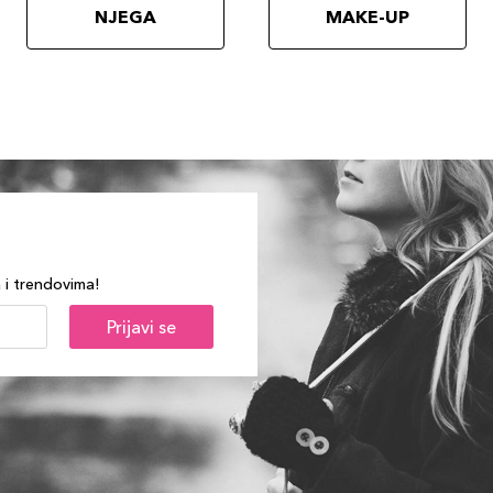
NJEGA
MAKE-UP
a i trendovima!
Prijavi se