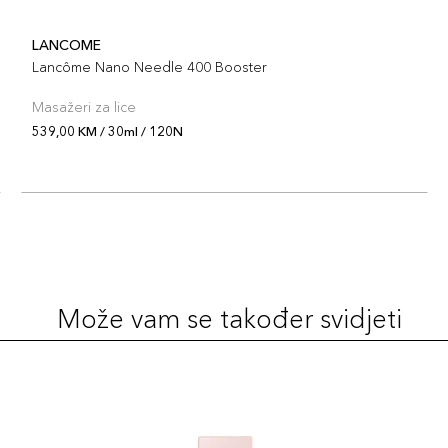
Šifra 
LANCOME
Lancôme Nano Needle 400 Booster
30ml
Šifra 
Masažeri za lice
539,00 KM / 30ml / 120N
30ml
Šifra 
30ml
Šifra 
Može vam se također svidjeti
30ml
Šifra 
30ml
Šifra 