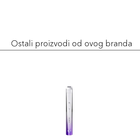
Šifra 
30ml
Šifra 
Ostali proizvodi od ovog branda
30ml
Šifra 
30ml
Šifra 
30ml
Šifra 
30ml