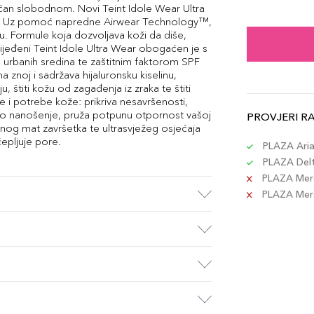
30ml
ećan slobodnom. Novi Teint Idole Wear Ultra
Šifra 
icu. Uz pomoć napredne Airwear Technology™,
icu. Formule koja dozvoljava koži da diše,
ijeđeni Teint Idole Ultra Wear obogaćen je s
 urbanih sredina te zaštitnim faktorom SPF
30ml
 znoj i sadržava hijaluronsku kiselinu,
Šifra 
u, štiti kožu od zagađenja iz zraka te štiti
e i potrebe kože: prikriva nesavršenosti,
evno nanošenje, pruža potpunu otpornost vašoj
PROVJERI R
30ml
rnog mat završetka te ultrasvježeg osjećaja
Šifra 
čepljuje pore.
PLAZA Aria 
PLAZA Delta
PLAZA Merc
30ml
PLAZA Merca
Šifra 
30ml
Šifra 
30ml