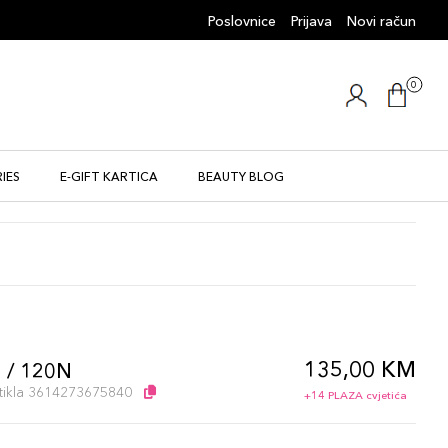
Poslovnice
Prijava
Novi račun
0
IES
E-GIFT KARTICA
BEAUTY BLOG
135,00 KM
 / 120N
artikla 3614273675840
+14 PLAZA cvjetića