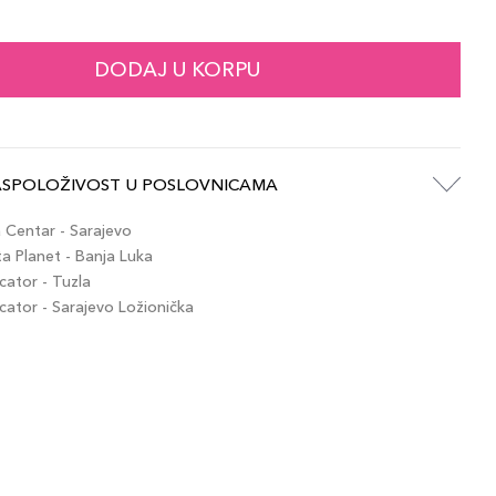
135,00 KM
 / 320C
artikla 3614273792592
+14 PLAZA cvjetića
DODAJ U KORPU
135,00 KM
 / 430C
artikla 3614273792721
+14 PLAZA cvjetića
ASPOLOŽIVOST U POSLOVNICAMA
135,00 KM
 / 245C
artikla 3614273792547
+14 PLAZA cvjetića
Centar - Sarajevo
 Planet - Banja Luka
ator - Tuzla
135,00 KM
 / 115C
tor - Sarajevo Ložionička
artikla 3614273792387
+14 PLAZA cvjetića
135,00 KM
 / 335W
artikla 3614273792622
+14 PLAZA cvjetića
135,00 KM
 / 225N