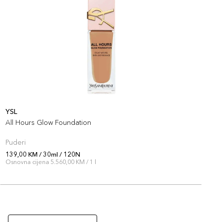
+14 PLAZA cvjetića
135,00 KM
 / 220C
artikla 3614273792493
+14 PLAZA cvjetića
YSL
Y
All Hours Glow Foundation
A
Puderi
P
139,00 KM / 30ml / 120N
1
Osnovna cijena 5.560,00 KM / 1 l
O