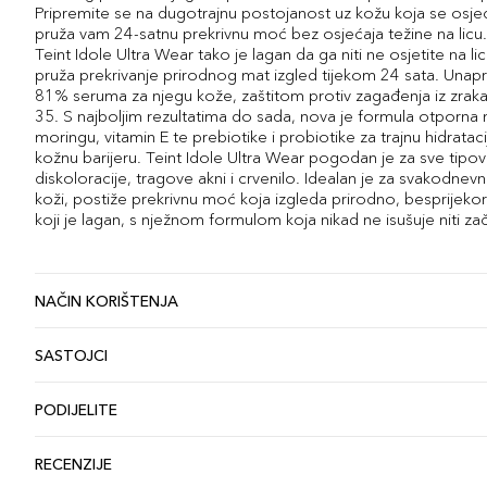
Pripremite se na dugotrajnu postojanost uz kožu koja se osj
pruža vam 24-satnu prekrivnu moć bez osjećaja težine na l
Teint Idole Ultra Wear tako je lagan da ga niti ne osjetite na l
pruža prekrivanje prirodnog mat izgled tijekom 24 sata. Unapr
81% seruma za njegu kože, zaštitom protiv zagađenja iz zraka
35. S najboljim rezultatima do sada, nova je formula otporna na
moringu, vitamin E te prebiotike i probiotike za trajnu hidratacij
kožnu barijeru. Teint Idole Ultra Wear pogodan je za sve tipov
diskoloracije, tragove akni i crvenilo. Idealan je za svakodn
koži, postiže prekrivnu moć koja izgleda prirodno, besprijeko
koji je lagan, s nježnom formulom koja nikad ne isušuje niti za
NAČIN KORIŠTENJA
SASTOJCI
PODIJELITE
RECENZIJE