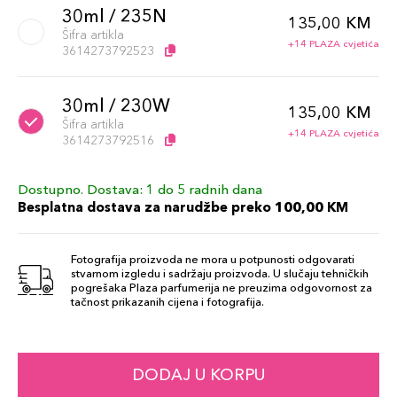
30ml / 235N
135,00 KM
Šifra artikla
+14 PLAZA cvjetića
3614273792523
30ml / 230W
135,00 KM
Šifra artikla
+14 PLAZA cvjetića
3614273792516
Dostupno. Dostava: 1 do 5 radnih dana
30ml / 105W
135,00 KM
Besplatna dostava za narudžbe preko 100,00 KM
Šifra artikla
+14 PLAZA cvjetića
3614273792349
Fotografija proizvoda ne mora u potpunosti odgovarati
stvarnom izgledu i sadržaju proizvoda. U slučaju tehničkih
30ml / 330N
pogrešaka Plaza parfumerija ne preuzima odgovornost za
135,00 KM
tačnost prikazanih cijena i fotografija.
Šifra artikla
+14 PLAZA cvjetića
3614273792615
30ml / 320C
DODAJ U KORPU
135,00 KM
Šifra artikla