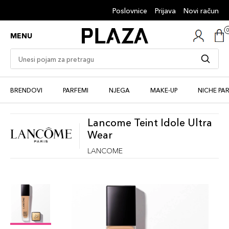
Poslovnice
Prijava
Novi račun
MENU
BRENDOVI
PARFEMI
NJEGA
MAKE-UP
NICHE PA
Lancome Teint Idole Ultra
Wear
LANCOME