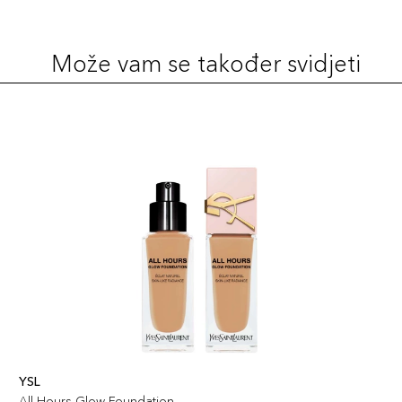
Šifra artikla
+14 PLAZA cvjetića
3614273792462
Može vam se također svidjeti
30ml / 120N
135,00 KM
Šifra artikla
+14 PLAZA cvjetića
3614273792400
30ml / 315C
135,00 KM
Šifra artikla
+14 PLAZA cvjetića
3614273792585
30ml / 250W
135,00 KM
Šifra artikla
+14 PLAZA cvjetića
3614273792554
30ml / 210C
135,00 KM
Šifra artikla
+14 PLAZA cvjetića
YSL
3614273792486
All Hours Glow Foundation