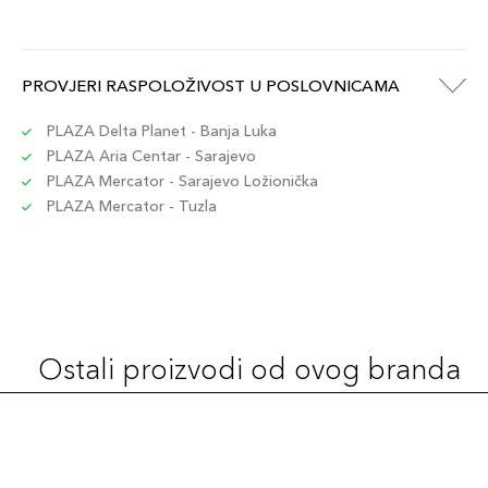
+14 PLAZA cvjetića
3614273792592
30ml / 430C
PROVJERI RASPOLOŽIVOST U POSLOVNICAMA
135,00 KM
Šifra artikla
+14 PLAZA cvjetića
3614273792721
PLAZA Delta Planet - Banja Luka
PLAZA Aria Centar - Sarajevo
PLAZA Mercator - Sarajevo Ložionička
30ml / 245C
135,00 KM
PLAZA Mercator - Tuzla
Šifra artikla
+14 PLAZA cvjetića
3614273792547
30ml / 115C
135,00 KM
Šifra artikla
+14 PLAZA cvjetića
3614273792387
Ostali proizvodi od ovog branda
30ml / 335W
135,00 KM
Šifra artikla
+14 PLAZA cvjetića
3614273792622