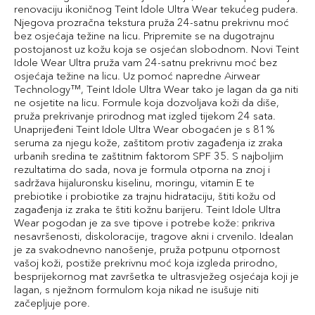
renovaciju ikoničnog Teint Idole Ultra Wear tekućeg pudera.
Njegova prozračna tekstura pruža 24-satnu prekrivnu moć
bez osjećaja težine na licu. Pripremite se na dugotrajnu
postojanost uz kožu koja se osjećan slobodnom. Novi Teint
Idole Wear Ultra pruža vam 24-satnu prekrivnu moć bez
osjećaja težine na licu. Uz pomoć napredne Airwear
Technology™, Teint Idole Ultra Wear tako je lagan da ga niti
ne osjetite na licu. Formule koja dozvoljava koži da diše,
pruža prekrivanje prirodnog mat izgled tijekom 24 sata.
Unaprijeđeni Teint Idole Ultra Wear obogaćen je s 81%
seruma za njegu kože, zaštitom protiv zagađenja iz zraka
urbanih sredina te zaštitnim faktorom SPF 35. S najboljim
rezultatima do sada, nova je formula otporna na znoj i
sadržava hijaluronsku kiselinu, moringu, vitamin E te
prebiotike i probiotike za trajnu hidrataciju, štiti kožu od
zagađenja iz zraka te štiti kožnu barijeru. Teint Idole Ultra
Wear pogodan je za sve tipove i potrebe kože: prikriva
nesavršenosti, diskoloracije, tragove akni i crvenilo. Idealan
je za svakodnevno nanošenje, pruža potpunu otpornost
vašoj koži, postiže prekrivnu moć koja izgleda prirodno,
besprijekornog mat završetka te ultrasvježeg osjećaja koji je
lagan, s nježnom formulom koja nikad ne isušuje niti
začepljuje pore.