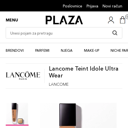
Poslovnice
Prijava
Novi račun
MENU
BRENDOVI
PARFEMI
NJEGA
MAKE-UP
NICHE PA
Lancome Teint Idole Ultra
Wear
LANCOME