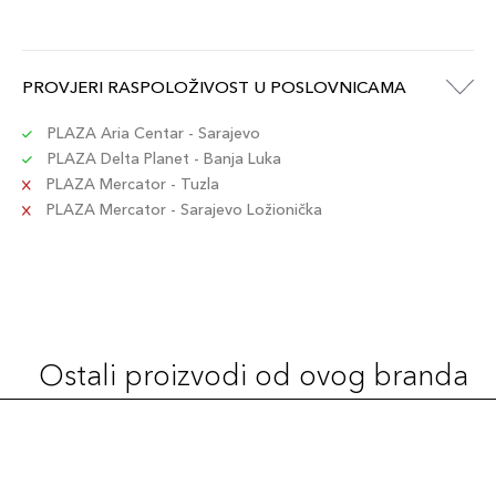
+14 PLAZA cvjetića
3614273792592
30ml / 430C
PROVJERI RASPOLOŽIVOST U POSLOVNICAMA
135,00 KM
Šifra artikla
+14 PLAZA cvjetića
3614273792721
PLAZA Aria Centar - Sarajevo
PLAZA Delta Planet - Banja Luka
PLAZA Mercator - Tuzla
30ml / 245C
135,00 KM
PLAZA Mercator - Sarajevo Ložionička
Šifra artikla
+14 PLAZA cvjetića
3614273792547
30ml / 115C
135,00 KM
Šifra artikla
+14 PLAZA cvjetića
3614273792387
Ostali proizvodi od ovog branda
30ml / 335W
135,00 KM
Šifra artikla
+14 PLAZA cvjetića
3614273792622