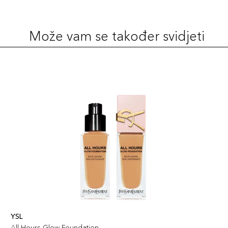
Šifra artikla
+14 PLAZA cvjetića
3614273792462
Može vam se također svidjeti
30ml / 120N
135,00 KM
Šifra artikla
+14 PLAZA cvjetića
3614273792400
30ml / 315C
135,00 KM
Šifra artikla
+14 PLAZA cvjetića
3614273792585
30ml / 250W
135,00 KM
Šifra artikla
+14 PLAZA cvjetića
3614273792554
30ml / 210C
135,00 KM
Šifra artikla
+14 PLAZA cvjetića
YSL
3614273792486
All Hours Glow Foundation