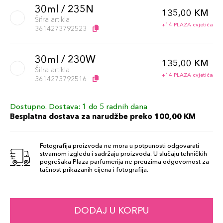
30ml / 235N
135,00 KM
Šifra artikla
+14 PLAZA cvjetića
3614273792523
30ml / 230W
135,00 KM
Šifra artikla
+14 PLAZA cvjetića
3614273792516
Dostupno. Dostava: 1 do 5 radnih dana
30ml / 105W
135,00 KM
Besplatna dostava za narudžbe preko 100,00 KM
Šifra artikla
+14 PLAZA cvjetića
3614273792349
Fotografija proizvoda ne mora u potpunosti odgovarati
stvarnom izgledu i sadržaju proizvoda. U slučaju tehničkih
30ml / 330N
pogrešaka Plaza parfumerija ne preuzima odgovornost za
135,00 KM
tačnost prikazanih cijena i fotografija.
Šifra artikla
+14 PLAZA cvjetića
3614273792615
30ml / 320C
DODAJ U KORPU
135,00 KM
Šifra artikla