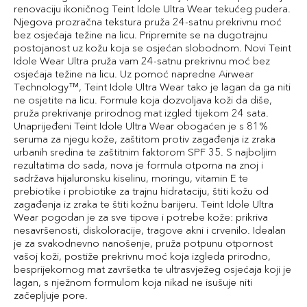
renovaciju ikoničnog Teint Idole Ultra Wear tekućeg pudera.
Njegova prozračna tekstura pruža 24-satnu prekrivnu moć
bez osjećaja težine na licu. Pripremite se na dugotrajnu
postojanost uz kožu koja se osjećan slobodnom. Novi Teint
Idole Wear Ultra pruža vam 24-satnu prekrivnu moć bez
osjećaja težine na licu. Uz pomoć napredne Airwear
Technology™, Teint Idole Ultra Wear tako je lagan da ga niti
ne osjetite na licu. Formule koja dozvoljava koži da diše,
pruža prekrivanje prirodnog mat izgled tijekom 24 sata.
Unaprijeđeni Teint Idole Ultra Wear obogaćen je s 81%
seruma za njegu kože, zaštitom protiv zagađenja iz zraka
urbanih sredina te zaštitnim faktorom SPF 35. S najboljim
rezultatima do sada, nova je formula otporna na znoj i
sadržava hijaluronsku kiselinu, moringu, vitamin E te
prebiotike i probiotike za trajnu hidrataciju, štiti kožu od
zagađenja iz zraka te štiti kožnu barijeru. Teint Idole Ultra
Wear pogodan je za sve tipove i potrebe kože: prikriva
nesavršenosti, diskoloracije, tragove akni i crvenilo. Idealan
je za svakodnevno nanošenje, pruža potpunu otpornost
vašoj koži, postiže prekrivnu moć koja izgleda prirodno,
besprijekornog mat završetka te ultrasvježeg osjećaja koji je
lagan, s nježnom formulom koja nikad ne isušuje niti
začepljuje pore.