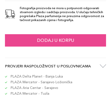
Fotografija proizvoda ne mora u potpunosti odgovarati
stvarnom izgledu i sadržaju proizvoda. U slučaju tehničkih
SHADE 37
pogrešaka Plaza parfumerija ne preuzima odgovornost za
99,00 KM
tačnost prikazanih cijena i fotografija.
Šifra artikla
+10 PLAZA cvjetića
3614274220681
DODAJ U KORPU
PROVJERI RASPOLOŽIVOST U POSLOVNICAMA
PLAZA Delta Planet - Banja Luka
PLAZA Mercator - Sarajevo Ložionička
PLAZA Aria Centar - Sarajevo
PLAZA Mercator - Tuzla