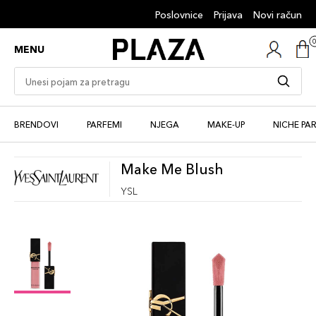
Poslovnice
Prijava
Novi račun
MENU
BRENDOVI
PARFEMI
NJEGA
MAKE-UP
NICHE PA
Make Me Blush
YSL