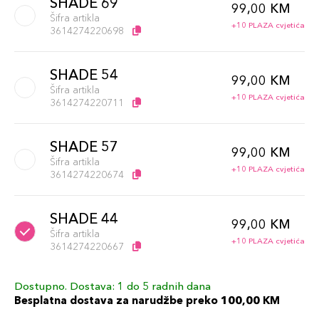
SHADE 69
99,00 KM
Šifra artikla
+10 PLAZA cvjetića
3614274220698
SHADE 54
99,00 KM
Šifra artikla
+10 PLAZA cvjetića
3614274220711
SHADE 57
99,00 KM
Šifra artikla
+10 PLAZA cvjetića
3614274220674
SHADE 44
99,00 KM
Šifra artikla
+10 PLAZA cvjetića
3614274220667
Dostupno. Dostava: 1 do 5 radnih dana
SHADE 66
99,00 KM
Besplatna dostava za narudžbe preko 100,00 KM
Šifra artikla
+10 PLAZA cvjetića
3614274220704