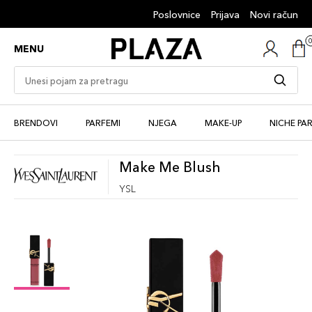
Poslovnice
Prijava
Novi račun
MENU
BRENDOVI
PARFEMI
NJEGA
MAKE-UP
NICHE PA
Make Me Blush
YSL