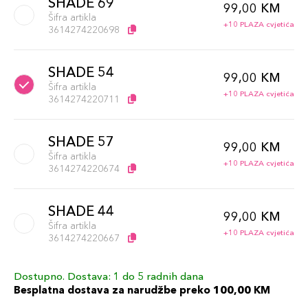
SHADE 69
99,00 KM
Šifra artikla
+10 PLAZA cvjetića
3614274220698
SHADE 54
99,00 KM
Šifra artikla
+10 PLAZA cvjetića
3614274220711
SHADE 57
99,00 KM
Šifra artikla
+10 PLAZA cvjetića
3614274220674
SHADE 44
99,00 KM
Šifra artikla
+10 PLAZA cvjetića
3614274220667
Dostupno. Dostava: 1 do 5 radnih dana
SHADE 66
99,00 KM
Besplatna dostava za narudžbe preko 100,00 KM
Šifra artikla
+10 PLAZA cvjetića
3614274220704