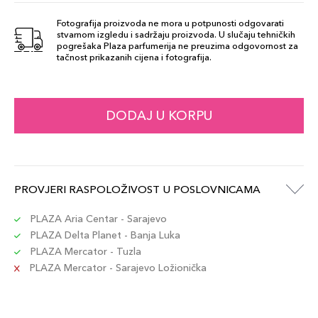
Fotografija proizvoda ne mora u potpunosti odgovarati
stvarnom izgledu i sadržaju proizvoda. U slučaju tehničkih
SHADE 37
pogrešaka Plaza parfumerija ne preuzima odgovornost za
99,00 KM
tačnost prikazanih cijena i fotografija.
Šifra artikla
+10 PLAZA cvjetića
3614274220681
DODAJ U KORPU
PROVJERI RASPOLOŽIVOST U POSLOVNICAMA
PLAZA Aria Centar - Sarajevo
PLAZA Delta Planet - Banja Luka
PLAZA Mercator - Tuzla
PLAZA Mercator - Sarajevo Ložionička