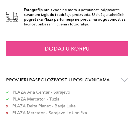
Fotografija proizvoda ne mora u potpunosti odgovarati
stvarnom izgledu i sadržaju proizvoda. U slučaju tehničkih
SHADE 37
pogrešaka Plaza parfumerija ne preuzima odgovornost za
99,00 KM
tačnost prikazanih cijena i fotografija.
Šifra artikla
+10 PLAZA cvjetića
3614274220681
DODAJ U KORPU
PROVJERI RASPOLOŽIVOST U POSLOVNICAMA
PLAZA Aria Centar - Sarajevo
PLAZA Mercator - Tuzla
PLAZA Delta Planet - Banja Luka
PLAZA Mercator - Sarajevo Ložionička