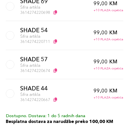
SHADE 69
99,00 KM
Šifra artikla
+10 PLAZA cvjetića
3614274220698
SHADE 54
99,00 KM
Šifra artikla
+10 PLAZA cvjetića
3614274220711
SHADE 57
99,00 KM
Šifra artikla
+10 PLAZA cvjetića
3614274220674
SHADE 44
99,00 KM
Šifra artikla
+10 PLAZA cvjetića
3614274220667
Dostupno. Dostava: 1 do 5 radnih dana
SHADE 66
99,00 KM
Besplatna dostava za narudžbe preko 100,00 KM
Šifra artikla
+10 PLAZA cvjetića
3614274220704