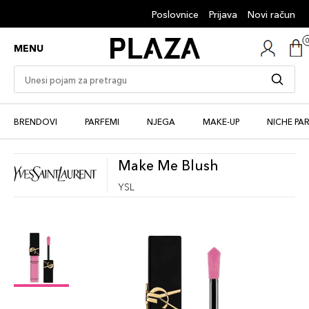
Poslovnice
Prijava
Novi račun
MENU
BRENDOVI
PARFEMI
NJEGA
MAKE-UP
NICHE PA
Make Me Blush
YSL