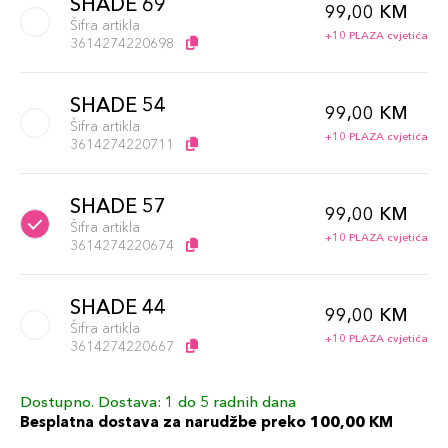
SHADE 69
99,00 KM
Šifra artikla
+10 PLAZA cvjetića
3614274220698
SHADE 54
99,00 KM
Šifra artikla
+10 PLAZA cvjetića
3614274220711
SHADE 57
99,00 KM
Šifra artikla
+10 PLAZA cvjetića
3614274220674
SHADE 44
99,00 KM
Šifra artikla
+10 PLAZA cvjetića
3614274220667
Dostupno. Dostava: 1 do 5 radnih dana
SHADE 66
99,00 KM
Besplatna dostava za narudžbe preko 100,00 KM
Šifra artikla
+10 PLAZA cvjetića
3614274220704