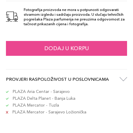
Fotografija proizvoda ne mora u potpunosti odgovarati
stvarnom izgledu i sadržaju proizvoda. U slučaju tehničkih
SHADE 37
pogrešaka Plaza parfumerija ne preuzima odgovornost za
99,00 KM
tačnost prikazanih cijena i fotografija.
Šifra artikla
+10 PLAZA cvjetića
3614274220681
DODAJ U KORPU
PROVJERI RASPOLOŽIVOST U POSLOVNICAMA
PLAZA Aria Centar - Sarajevo
PLAZA Delta Planet - Banja Luka
PLAZA Mercator - Tuzla
PLAZA Mercator - Sarajevo Ložionička