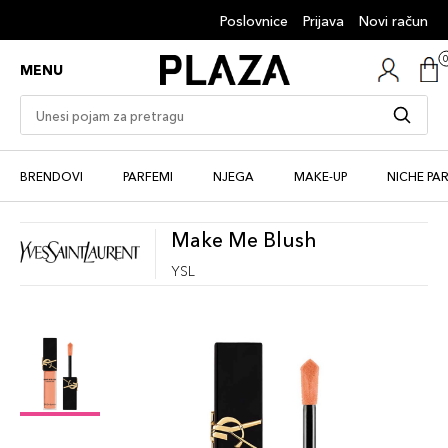
Poslovnice
Prijava
Novi račun
MENU
BRENDOVI
PARFEMI
NJEGA
MAKE-UP
NICHE PA
Make Me Blush
YSL