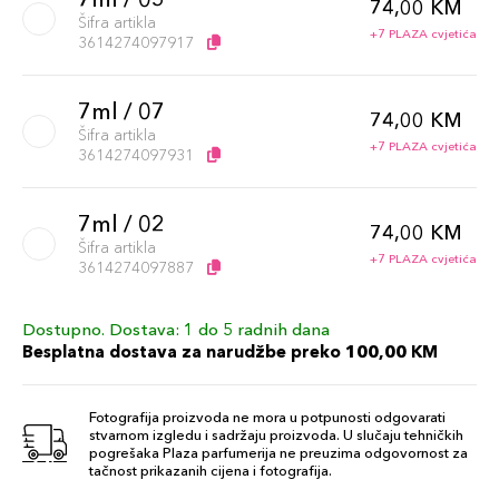
74,00 KM
Šifra artikla
+7 PLAZA cvjetića
3614274097917
7ml / 07
74,00 KM
Šifra artikla
+7 PLAZA cvjetića
3614274097931
7ml / 02
74,00 KM
Šifra artikla
+7 PLAZA cvjetića
3614274097887
Dostupno. Dostava: 1 do 5 radnih dana
7ml / 03
74,00 KM
Besplatna dostava za narudžbe preko 100,00 KM
Šifra artikla
+7 PLAZA cvjetića
3614274097894
Fotografija proizvoda ne mora u potpunosti odgovarati
stvarnom izgledu i sadržaju proizvoda. U slučaju tehničkih
7ml / 04
pogrešaka Plaza parfumerija ne preuzima odgovornost za
74,00 KM
tačnost prikazanih cijena i fotografija.
Šifra artikla
+7 PLAZA cvjetića
3614274097900