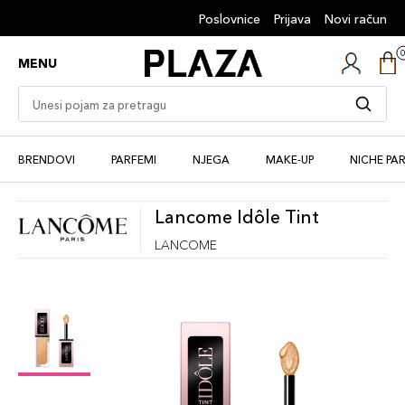
Poslovnice
Prijava
Novi račun
MENU
BRENDOVI
PARFEMI
NJEGA
MAKE-UP
NICHE PA
Lancome Idôle Tint
LANCOME