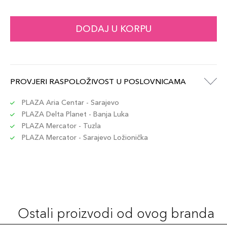
7ml / 06
DODAJ U KORPU
74,00 KM
Šifra artikla
+7 PLAZA cvjetića
3614274097924
7ml / 09
PROVJERI RASPOLOŽIVOST U POSLOVNICAMA
74,00 KM
Šifra artikla
+7 PLAZA cvjetića
3614274293524
PLAZA Aria Centar - Sarajevo
PLAZA Delta Planet - Banja Luka
PLAZA Mercator - Tuzla
7ml / 11
74,00 KM
PLAZA Mercator - Sarajevo Ložionička
Šifra artikla
+7 PLAZA cvjetića
3614274293548
7ml / 08
74,00 KM
Šifra artikla
+7 PLAZA cvjetića
3614274293517
Ostali proizvodi od ovog branda