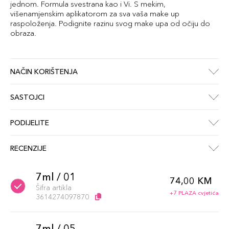
jednom. Formula svestrana kao i Vi. S mekim,
višenamjenskim aplikatorom za sva vaša make up
raspoloženja. Podignite razinu svog make upa od očiju do
obraza.
NAČIN KORIŠTENJA
SASTOJCI
PODIJELITE
RECENZIJE
7ml / 01
74,00 KM
Šifra artikla
+7 PLAZA cvjetića
3614274097870
7ml / 05