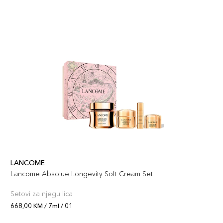
7ml / 10
74,00 KM
Šifra artikla
+7 PLAZA cvjetića
3614274293531
LANCOME
Lancome Absolue Longevity Soft Cream Set
Setovi za njegu lica
668,00 KM / 7ml / 01