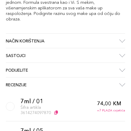
jednom. Formula svestrana kao i Vi. S mekim,
višenamjenskim aplikatorom za sva vaša make up
raspoloženja. Podignite razinu svog make upa od očiju do
obraza.
NAČIN KORIŠTENJA
SASTOJCI
PODIJELITE
RECENZIJE
7ml / 01
74,00 KM
Šifra artikla
+7 PLAZA cvjetića
3614274097870
7ml / 05