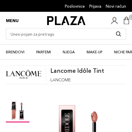
Poslovnice
Prijava
Novi račun
MENU
BRENDOVI
PARFEMI
NJEGA
MAKE-UP
NICHE PA
Lancome Idôle Tint
LANCOME