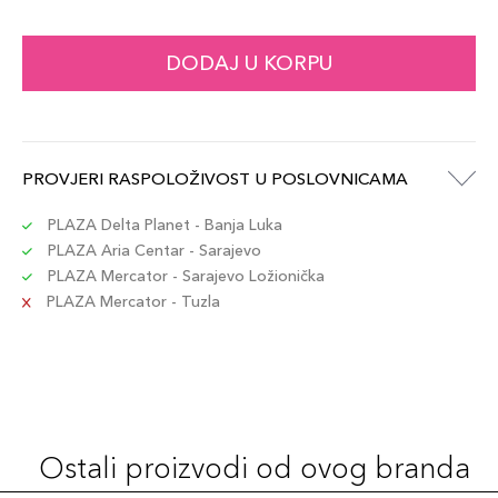
7ml / 06
DODAJ U KORPU
74,00 KM
Šifra artikla
+7 PLAZA cvjetića
3614274097924
7ml / 09
PROVJERI RASPOLOŽIVOST U POSLOVNICAMA
74,00 KM
Šifra artikla
+7 PLAZA cvjetića
3614274293524
PLAZA Delta Planet - Banja Luka
PLAZA Aria Centar - Sarajevo
PLAZA Mercator - Sarajevo Ložionička
7ml / 11
74,00 KM
PLAZA Mercator - Tuzla
Šifra artikla
+7 PLAZA cvjetića
3614274293548
7ml / 08
74,00 KM
Šifra artikla
+7 PLAZA cvjetića
3614274293517
Ostali proizvodi od ovog branda