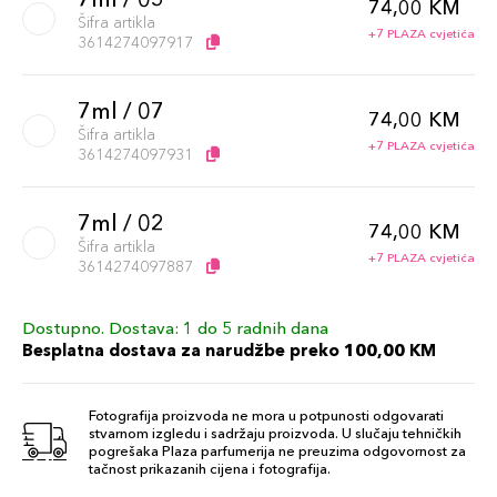
74,00 KM
Šifra artikla
+7 PLAZA cvjetića
3614274097917
7ml / 07
74,00 KM
Šifra artikla
+7 PLAZA cvjetića
3614274097931
7ml / 02
74,00 KM
Šifra artikla
+7 PLAZA cvjetića
3614274097887
Dostupno. Dostava: 1 do 5 radnih dana
7ml / 03
74,00 KM
Besplatna dostava za narudžbe preko 100,00 KM
Šifra artikla
+7 PLAZA cvjetića
3614274097894
Fotografija proizvoda ne mora u potpunosti odgovarati
stvarnom izgledu i sadržaju proizvoda. U slučaju tehničkih
7ml / 04
pogrešaka Plaza parfumerija ne preuzima odgovornost za
74,00 KM
tačnost prikazanih cijena i fotografija.
Šifra artikla
+7 PLAZA cvjetića
3614274097900