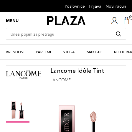
Poslovnice
Prijava
Novi račun
MENU
BRENDOVI
PARFEMI
NJEGA
MAKE-UP
NICHE PA
Lancome Idôle Tint
LANCOME