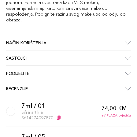
jednom. Formula svestrana kao i Vi. S mekim,
višenamjenskim aplikatorom za sva vaša make up
raspoloženja. Podignite razinu svog make upa od očiju do
obraza.
NAČIN KORIŠTENJA
SASTOJCI
PODIJELITE
RECENZIJE
7ml / 01
74,00 KM
Šifra artikla
+7 PLAZA cvjetića
3614274097870
7ml / 05