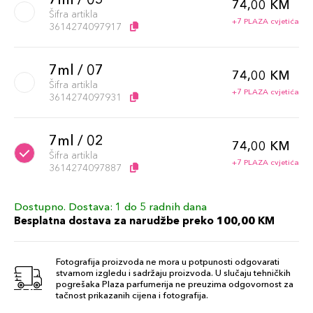
74,00 KM
Šifra artikla
+7 PLAZA cvjetića
3614274097917
7ml / 07
74,00 KM
Šifra artikla
+7 PLAZA cvjetića
3614274097931
7ml / 02
74,00 KM
Šifra artikla
+7 PLAZA cvjetića
3614274097887
Dostupno. Dostava: 1 do 5 radnih dana
7ml / 03
74,00 KM
Besplatna dostava za narudžbe preko 100,00 KM
Šifra artikla
+7 PLAZA cvjetića
3614274097894
Fotografija proizvoda ne mora u potpunosti odgovarati
stvarnom izgledu i sadržaju proizvoda. U slučaju tehničkih
7ml / 04
pogrešaka Plaza parfumerija ne preuzima odgovornost za
74,00 KM
tačnost prikazanih cijena i fotografija.
Šifra artikla
+7 PLAZA cvjetića
3614274097900