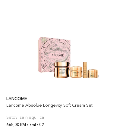
7ml / 10
74,00 KM
Šifra artikla
+7 PLAZA cvjetića
3614274293531
LANCOME
Lancome Absolue Longevity Soft Cream Set
Setovi za njegu lica
668,00 KM / 7ml / 02