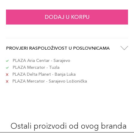
7ml / 06
DODAJ U KORPU
74,00 KM
Šifra artikla
+7 PLAZA cvjetića
3614274097924
7ml / 09
PROVJERI RASPOLOŽIVOST U POSLOVNICAMA
74,00 KM
Šifra artikla
+7 PLAZA cvjetića
3614274293524
PLAZA Aria Centar - Sarajevo
PLAZA Mercator - Tuzla
PLAZA Delta Planet - Banja Luka
7ml / 11
74,00 KM
PLAZA Mercator - Sarajevo Ložionička
Šifra artikla
+7 PLAZA cvjetića
3614274293548
7ml / 08
74,00 KM
Šifra artikla
+7 PLAZA cvjetića
3614274293517
Ostali proizvodi od ovog branda