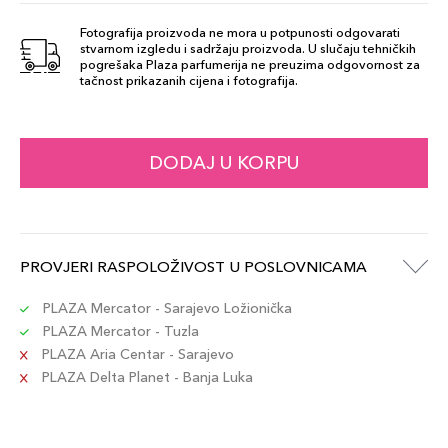
Fotografija proizvoda ne mora u potpunosti odgovarati
stvarnom izgledu i sadržaju proizvoda. U slučaju tehničkih
97 Red Orange
pogrešaka Plaza parfumerija ne preuzima odgovornost za
52,00 KM
tačnost prikazanih cijena i fotografija.
Šifra artikla
+5 PLAZA cvjetića
8017834863673
64 Nudes
DODAJ U KORPU
52,00 KM
Šifra artikla
+5 PLAZA cvjetića
8017834863635
88 Terracotta
PROVJERI RASPOLOŽIVOST U POSLOVNICAMA
52,00 KM
Šifra artikla
+5 PLAZA cvjetića
8017834811773
PLAZA Mercator - Sarajevo Ložionička
PLAZA Mercator - Tuzla
PLAZA Aria Centar - Sarajevo
90 Marsala
52,00 KM
PLAZA Delta Planet - Banja Luka
Šifra artikla
+5 PLAZA cvjetića
8017834814354