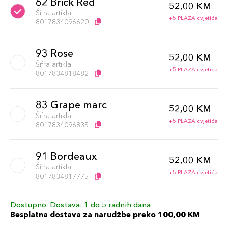
62 Brick Red
52,00 KM
Šifra artikla
+5 PLAZA cvjetića
8017834096620
93 Rose
52,00 KM
Šifra artikla
+5 PLAZA cvjetića
8017834818482
83 Grape marc
52,00 KM
Šifra artikla
+5 PLAZA cvjetića
8017834096835
91 Bordeaux
52,00 KM
Šifra artikla
+5 PLAZA cvjetića
8017834817775
Dostupno. Dostava: 1 do 5 radnih dana
61 Flesh Color
52,00 KM
Besplatna dostava za narudžbe preko 100,00 KM
Šifra artikla
+5 PLAZA cvjetića
8017834096613