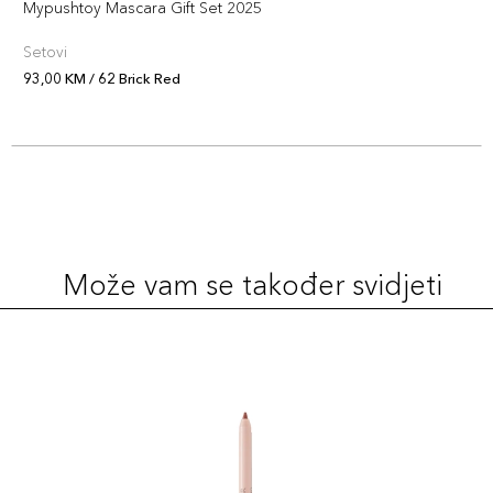
52,00 KM
Mypushtoy Mascara Gift Set 2025
Šifra artikla
+5 PLAZA cvjetića
8017834096712
Setovi
93,00 KM / 62 Brick Red
1
77,00 KM
Šifra artikla
+8 PLAZA cvjetića
4973167343678
6
77,00 KM
Šifra artikla
+8 PLAZA cvjetića
4973167343722
Može vam se također svidjeti
3
77,00 KM
Šifra artikla
+8 PLAZA cvjetića
4973167343692
2
77,00 KM
Šifra artikla
+8 PLAZA cvjetića
4973167343685