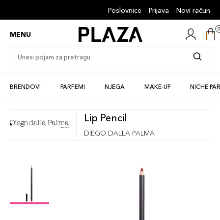
Poslovnice
Prijava
Novi račun
MENU
BRENDOVI
PARFEMI
NJEGA
MAKE-UP
NICHE PA
Lip Pencil
DIEGO DALLA PALMA