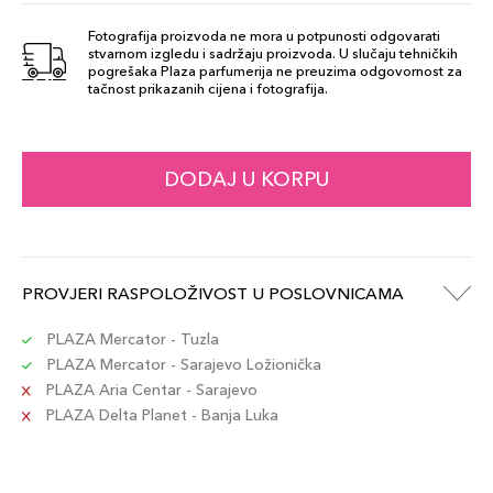
Fotografija proizvoda ne mora u potpunosti odgovarati
stvarnom izgledu i sadržaju proizvoda. U slučaju tehničkih
97 Red Orange
pogrešaka Plaza parfumerija ne preuzima odgovornost za
52,00 KM
tačnost prikazanih cijena i fotografija.
Šifra artikla
+5 PLAZA cvjetića
8017834863673
64 Nudes
DODAJ U KORPU
52,00 KM
Šifra artikla
+5 PLAZA cvjetića
8017834863635
88 Terracotta
PROVJERI RASPOLOŽIVOST U POSLOVNICAMA
52,00 KM
Šifra artikla
+5 PLAZA cvjetića
8017834811773
PLAZA Mercator - Tuzla
PLAZA Mercator - Sarajevo Ložionička
PLAZA Aria Centar - Sarajevo
90 Marsala
52,00 KM
PLAZA Delta Planet - Banja Luka
Šifra artikla
+5 PLAZA cvjetića
8017834814354