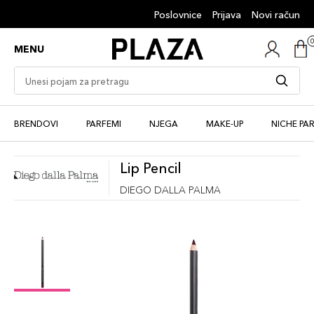
Poslovnice
Prijava
Novi račun
MENU
BRENDOVI
PARFEMI
NJEGA
MAKE-UP
NICHE PA
Lip Pencil
DIEGO DALLA PALMA