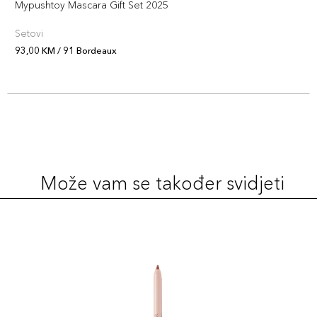
52,00 KM
Mypushtoy Mascara Gift Set 2025
Šifra artikla
+5 PLAZA cvjetića
8017834096712
Setovi
93,00 KM / 91 Bordeaux
1
77,00 KM
Šifra artikla
+8 PLAZA cvjetića
4973167343678
6
77,00 KM
Šifra artikla
+8 PLAZA cvjetića
4973167343722
Može vam se također svidjeti
3
77,00 KM
Šifra artikla
+8 PLAZA cvjetića
4973167343692
2
77,00 KM
Šifra artikla
+8 PLAZA cvjetića
4973167343685