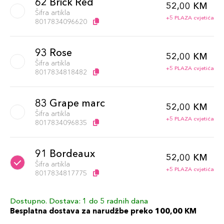
62 Brick Red
52,00 KM
Šifra artikla
+5 PLAZA cvjetića
8017834096620
93 Rose
52,00 KM
Šifra artikla
+5 PLAZA cvjetića
8017834818482
83 Grape marc
52,00 KM
Šifra artikla
+5 PLAZA cvjetića
8017834096835
91 Bordeaux
52,00 KM
Šifra artikla
+5 PLAZA cvjetića
8017834817775
Dostupno. Dostava: 1 do 5 radnih dana
61 Flesh Color
52,00 KM
Besplatna dostava za narudžbe preko 100,00 KM
Šifra artikla
+5 PLAZA cvjetića
8017834096613