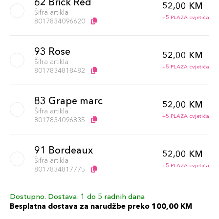
62 Brick Red
52,00 KM
Šifra artikla
+5 PLAZA cvjetića
8017834096620
93 Rose
52,00 KM
Šifra artikla
+5 PLAZA cvjetića
8017834818482
83 Grape marc
52,00 KM
Šifra artikla
+5 PLAZA cvjetića
8017834096835
91 Bordeaux
52,00 KM
Šifra artikla
+5 PLAZA cvjetića
8017834817775
Dostupno. Dostava: 1 do 5 radnih dana
61 Flesh Color
52,00 KM
Besplatna dostava za narudžbe preko 100,00 KM
Šifra artikla
+5 PLAZA cvjetića
8017834096613