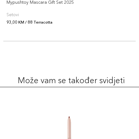
52,00 KM
Mypushtoy Mascara Gift Set 2025
Šifra artikla
+5 PLAZA cvjetića
8017834096712
Setovi
93,00 KM / 88 Terracotta
1
77,00 KM
Šifra artikla
+8 PLAZA cvjetića
4973167343678
6
77,00 KM
Šifra artikla
+8 PLAZA cvjetića
4973167343722
Može vam se također svidjeti
3
77,00 KM
Šifra artikla
+8 PLAZA cvjetića
4973167343692
2
77,00 KM
Šifra artikla
+8 PLAZA cvjetića
4973167343685