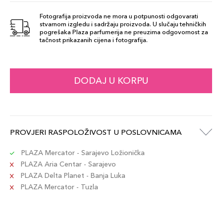
Fotografija proizvoda ne mora u potpunosti odgovarati
stvarnom izgledu i sadržaju proizvoda. U slučaju tehničkih
97 Red Orange
pogrešaka Plaza parfumerija ne preuzima odgovornost za
52,00 KM
tačnost prikazanih cijena i fotografija.
Šifra artikla
+5 PLAZA cvjetića
8017834863673
64 Nudes
DODAJ U KORPU
52,00 KM
Šifra artikla
+5 PLAZA cvjetića
8017834863635
88 Terracotta
PROVJERI RASPOLOŽIVOST U POSLOVNICAMA
52,00 KM
Šifra artikla
+5 PLAZA cvjetića
8017834811773
PLAZA Mercator - Sarajevo Ložionička
PLAZA Aria Centar - Sarajevo
PLAZA Delta Planet - Banja Luka
90 Marsala
52,00 KM
PLAZA Mercator - Tuzla
Šifra artikla
+5 PLAZA cvjetića
8017834814354