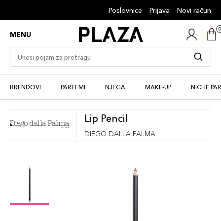
Poslovnice
Prijava
Novi račun
MENU
BRENDOVI
PARFEMI
NJEGA
MAKE-UP
NICHE PA
Lip Pencil
DIEGO DALLA PALMA