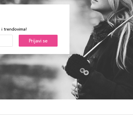
a i trendovima!
Prijavi se