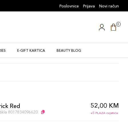
Poslovnice
Prijava
Novi račun
0
IES
E-GIFT KARTICA
BEAUTY BLOG
52,00 KM
rick Red
artikla 8017834096620
+5 PLAZA cvjetića