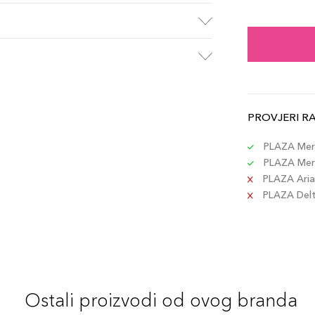
64 N
Šifra 
88 T
Šifra 
PROVJERI R
90 M
Šifra 
PLAZA Merc
PLAZA Merc
PLAZA Aria 
84 D
PLAZA Delta
Šifra 
82 R
Šifra 
Ostali proizvodi od ovog branda
80 A