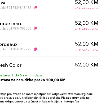
52,00 KM
ose
artikla 8017834818482
+5 PLAZA cvjetića
52,00 KM
rape marc
artikla 8017834096835
+5 PLAZA cvjetića
52,00 KM
ordeaux
artikla 8017834817775
+5 PLAZA cvjetića
52,00 KM
lesh Color
artikla 8017834096613
+5 PLAZA cvjetića
stava: 1 do 5 radnih dana
ostava za narudžbe preko 100,00 KM
52,00 KM
ed Orange
artikla 8017834863673
+5 PLAZA cvjetića
afija proizvoda ne mora u potpunosti odgovarati stvarnom izgledu i
ju proizvoda. U slučaju tehničkih pogrešaka Plaza parfumerija ne
ma odgovornost za tačnost prikazanih cijena i fotografija.