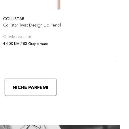
COLLISTAR
C
Collistar Twist Design Lip Pencil
C
Olovke za usne
O
48,00 KM / 83 Grape marc
4
NICHE PARFEMI