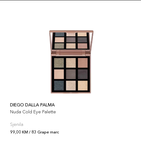
Šifra 
72 B
Šifra 
71 T
Šifra 
1
Šifra 
DIEGO DALLA PALMA
6
Nuda Cold Eye Palette
Šifra 
Sjenila
99,00 KM / 83 Grape marc
3