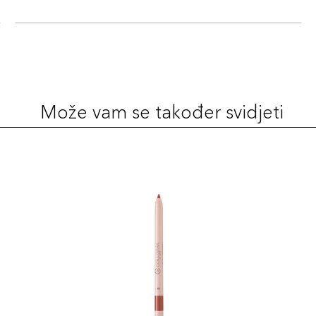
Šifra 
2
Šifra 
Može vam se također svidjeti