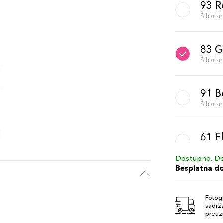
93 R
Šifra 
83 G
Šifra 
91 B
Šifra 
61 F
Šifra 
Dostupno. Do
Besplatna d
97 R
Šifra 
Fotogr
sadrža
preuzi