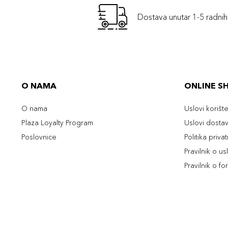
Dostava unutar 1-5 radni
O NAMA
ONLINE S
O nama
Uslovi korišt
Plaza Loyalty Program
Uslovi dosta
Poslovnice
Politika priva
Pravilnik o u
Pravilnik o fo