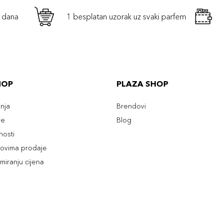
h dana
1 besplatan uzorak uz svaki parfem
HOP
PLAZA SHOP
enja
Brendovi
ve
Blog
tnosti
slovima prodaje
rmiranju cijena