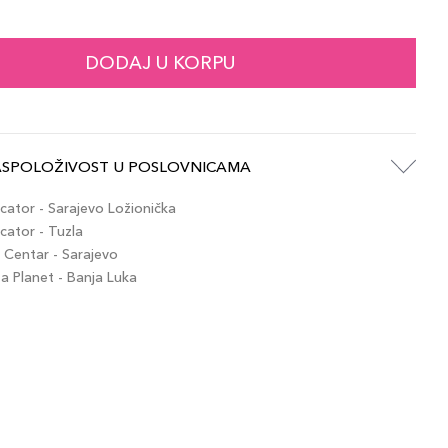
52,00 KM
udes
artikla 8017834863635
+5 PLAZA cvjetića
DODAJ U KORPU
52,00 KM
erracotta
artikla 8017834811773
+5 PLAZA cvjetića
ASPOLOŽIVOST U POSLOVNICAMA
52,00 KM
arsala
artikla 8017834814354
+5 PLAZA cvjetića
ator - Sarajevo Ložionička
ator - Tuzla
Centar - Sarajevo
52,00 KM
ark Antique Pink
 Planet - Banja Luka
artikla 8017834096842
+5 PLAZA cvjetića
52,00 KM
ed
artikla 8017834096828
+5 PLAZA cvjetića
52,00 KM
ntique Pink