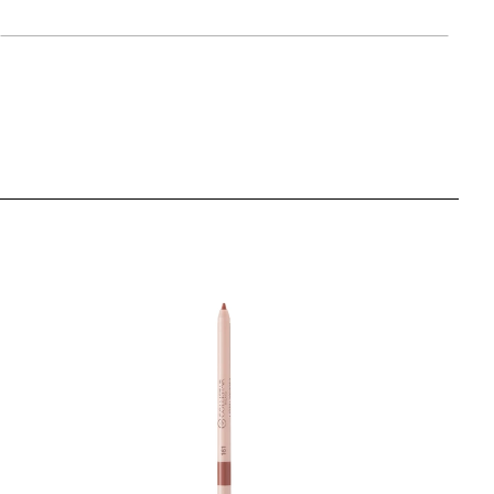
artikla 4973167343692
+8 PLAZA cvjetića
77,00 KM
artikla 4973167343685
+8 PLAZA cvjetića