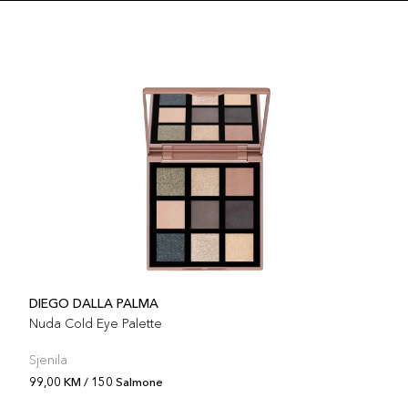
Šifra 
153 
Šifra 
148 
Šifra 
DIEGO DALLA PALMA
Nuda Cold Eye Palette
Sjenila
99,00 KM / 150 Salmone