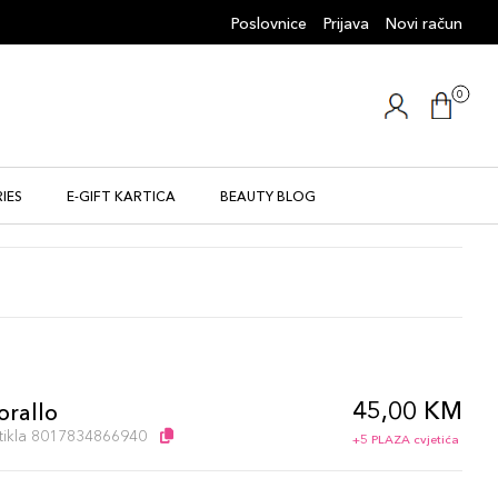
Poslovnice
Prijava
Novi račun
0
IES
E-GIFT KARTICA
BEAUTY BLOG
45,00 KM
orallo
artikla 8017834866940
+5 PLAZA cvjetića