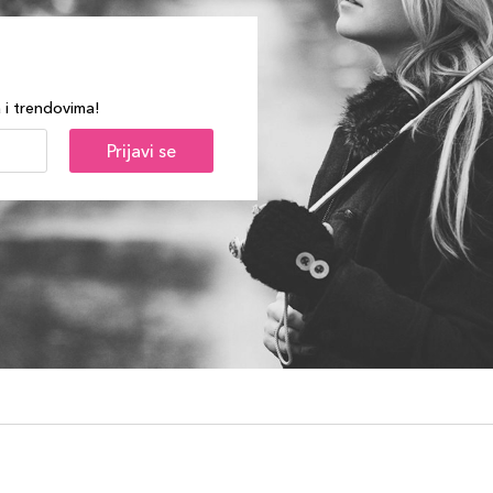
a i trendovima!
Prijavi se