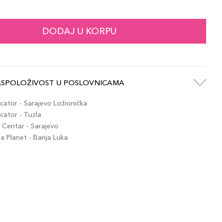
45,00 KM
ude Beige
artikla 8017834866902
+5 PLAZA cvjetića
DODAJ U KORPU
45,00 KM
erracotta
artikla 8017834866919
+5 PLAZA cvjetića
ASPOLOŽIVOST U POSLOVNICAMA
45,00 KM
Nudo Beige
artikla 8017834881714
+5 PLAZA cvjetića
ator - Sarajevo Ložionička
ator - Tuzla
Centar - Sarajevo
45,00 KM
osa Antico
 Planet - Banja Luka
artikla 8017834866933
+5 PLAZA cvjetića
45,00 KM
Salmone
artikla 8017834881677
+5 PLAZA cvjetića
45,00 KM
Marsala