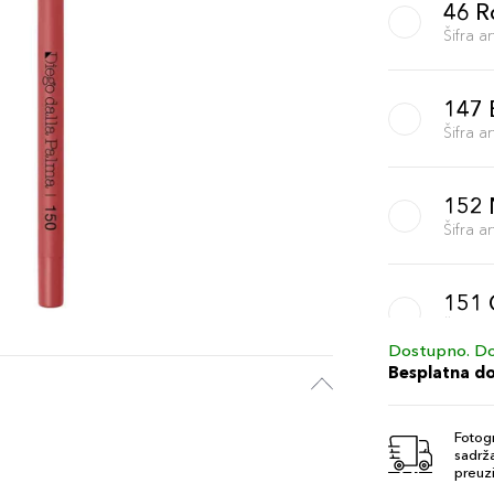
46 R
Šifra 
147 
Šifra 
152 
Šifra 
151 
Šifra 
Dostupno. Do
Besplatna d
43 
Šifra 
Fotogr
sadrža
preuzi