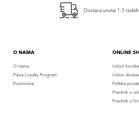
Dostava unutar 1-5 radni
O NAMA
ONLINE S
O nama
Uslovi korišt
Plaza Loyalty Program
Uslovi dosta
Poslovnice
Politika priva
Pravilnik o u
Pravilnik o fo