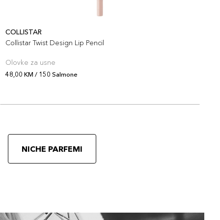
COLLISTAR
C
Collistar Twist Design Lip Pencil
C
Olovke za usne
O
48,00 KM / 150 Salmone
4
NICHE PARFEMI