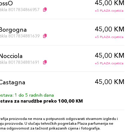
45,00 KM
ossO
artikla 8017834866957
+5 PLAZA cvjetića
45,00 KM
Borgogna
artikla 8017834881639
+5 PLAZA cvjetića
45,00 KM
Nocciola
artikla 8017834881691
+5 PLAZA cvjetića
45,00 KM
Castagna
artikla 8017834881684
+5 PLAZA cvjetića
stava: 1 do 5 radnih dana
ostava za narudžbe preko 100,00 KM
45,00 KM
Mauve
artikla 8017834866926
+5 PLAZA cvjetića
afija proizvoda ne mora u potpunosti odgovarati stvarnom izgledu i
ju proizvoda. U slučaju tehničkih pogrešaka Plaza parfumerija ne
ma odgovornost za tačnost prikazanih cijena i fotografija.