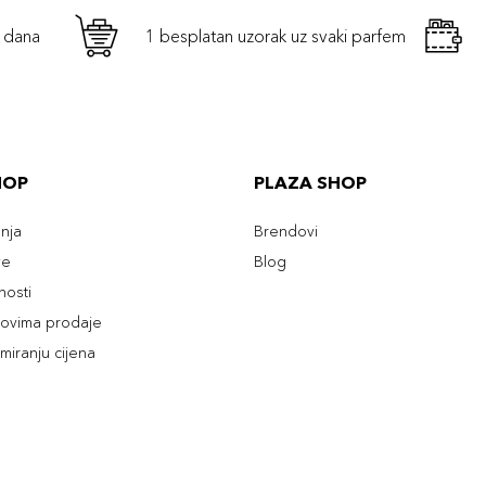
h dana
1 besplatan uzorak uz svaki parfem
HOP
PLAZA SHOP
enja
Brendovi
ve
Blog
tnosti
slovima prodaje
rmiranju cijena