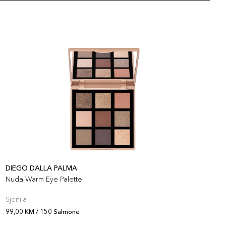
artikla 8017834881660
+5 PLAZA cvjetića
45,00 KM
Biscotto
artikla 8017834881707
+5 PLAZA cvjetića
45,00 KM
Granata
artikla 8017834881653
+5 PLAZA cvjetića
DIEGO DALLA PALMA
D
Nuda Warm Eye Palette
G
Sjenila
P
99,00 KM / 150 Salmone
9