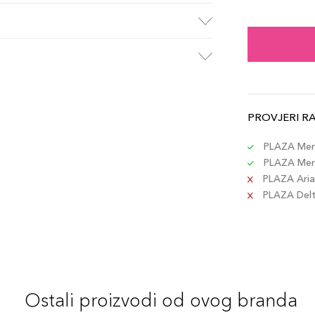
41 N
Šifra 
42 T
Šifra 
PROVJERI R
154 
Šifra 
PLAZA Merc
PLAZA Merc
PLAZA Aria 
44 R
PLAZA Delta
Šifra 
150 
Šifra 
Ostali proizvodi od ovog branda
149 