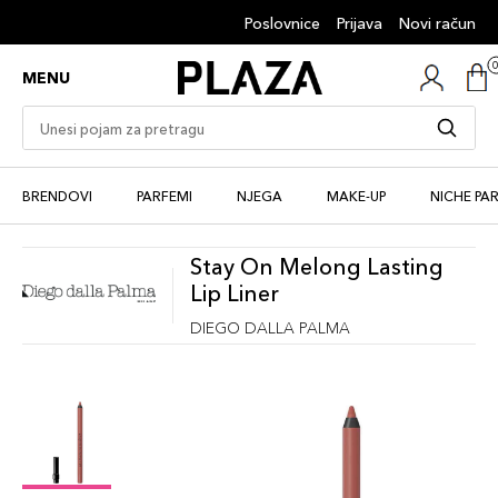
Poslovnice
Prijava
Novi račun
MENU
BRENDOVI
PARFEMI
NJEGA
MAKE-UP
NICHE PA
Stay On Melong Lasting
Lip Liner
DIEGO DALLA PALMA