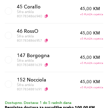
45 Corallo
45,00 KM
Šifra artikla
+5 PLAZA cvjetića
8017834866940
46 RossO
45,00 KM
Šifra artikla
+5 PLAZA cvjetića
8017834866957
147 Borgogna
45,00 KM
Šifra artikla
+5 PLAZA cvjetića
8017834881639
152 Nocciola
45,00 KM
Šifra artikla
+5 PLAZA cvjetića
8017834881691
Dostupno. Dostava: 1 do 5 radnih dana
151 Castagna
45,00 KM
Besplatna dostava za narudžbe preko 100,00 KM