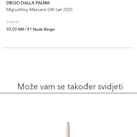
DIEGO DALLA PALMA
148 Granata
45,00 KM
Mypushtoy Mascara Gift Set 2025
Šifra artikla
+5 PLAZA cvjetića
8017834881653
Setovi
93,00 KM / 41 Nude Beige
Može vam se također svidjeti