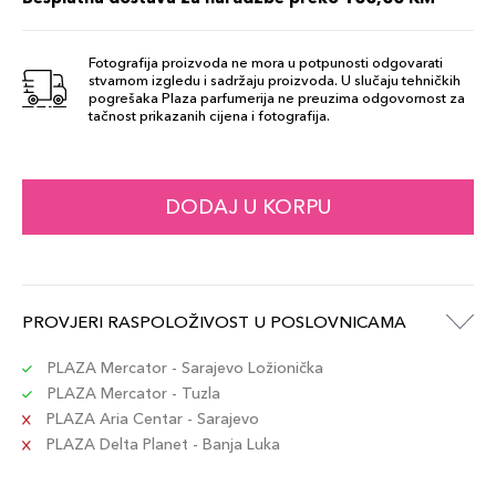
Šifra artikla
+5 PLAZA cvjetića
8017834881684
Fotografija proizvoda ne mora u potpunosti odgovarati
stvarnom izgledu i sadržaju proizvoda. U slučaju tehničkih
43 Mauve
pogrešaka Plaza parfumerija ne preuzima odgovornost za
45,00 KM
tačnost prikazanih cijena i fotografija.
Šifra artikla
+5 PLAZA cvjetića
8017834866926
41 Nude Beige
DODAJ U KORPU
45,00 KM
Šifra artikla
+5 PLAZA cvjetića
8017834866902
42 Terracotta
PROVJERI RASPOLOŽIVOST U POSLOVNICAMA
45,00 KM
Šifra artikla
+5 PLAZA cvjetića
8017834866919
PLAZA Mercator - Sarajevo Ložionička
PLAZA Mercator - Tuzla
PLAZA Aria Centar - Sarajevo
154 Nudo
PLAZA Delta Planet - Banja Luka
45,00 KM
Beige
Šifra artikla
+5 PLAZA cvjetića