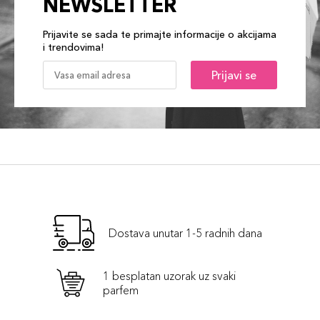
NEWSLETTER
148 Granata
45,00 KM
Šifra artikla
Prijavite se sada te primajte informacije o akcijama
+5 PLAZA cvjetića
8017834881653
i trendovima!
Prijavi se
Dostava unutar 1-5 radnih dana
1 besplatan uzorak uz svaki
parfem