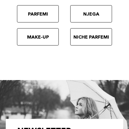
8017834881714
PARFEMI
NJEGA
44 Rosa Antico
45,00 KM
Šifra artikla
+5 PLAZA cvjetića
8017834866933
MAKE-UP
NICHE PARFEMI
150 Salmone
45,00 KM
Šifra artikla
+5 PLAZA cvjetića
8017834881677
149 Marsala
45,00 KM
Šifra artikla
+5 PLAZA cvjetića
8017834881660
153 Biscotto
45,00 KM
Šifra artikla
+5 PLAZA cvjetića
8017834881707