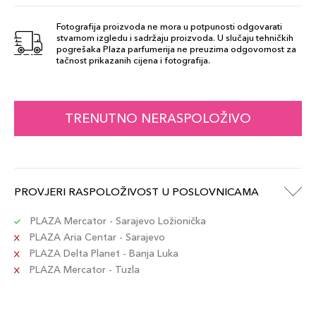
Šifra artikla
+5 PLAZA cvjetića
8017834881684
Fotografija proizvoda ne mora u potpunosti odgovarati
stvarnom izgledu i sadržaju proizvoda. U slučaju tehničkih
pogrešaka Plaza parfumerija ne preuzima odgovornost za
43 Mauve
tačnost prikazanih cijena i fotografija.
45,00 KM
Šifra artikla
+5 PLAZA cvjetića
8017834866926
TRENUTNO NERASPOLOŽIVO
41 Nude Beige
45,00 KM
Šifra artikla
+5 PLAZA cvjetića
8017834866902
PROVJERI RASPOLOŽIVOST U POSLOVNICAMA
42 Terracotta
45,00 KM
Šifra artikla
PLAZA Mercator - Sarajevo Ložionička
+5 PLAZA cvjetića
8017834866919
PLAZA Aria Centar - Sarajevo
PLAZA Delta Planet - Banja Luka
PLAZA Mercator - Tuzla
154 Nudo
45,00 KM
Beige
Šifra artikla
+5 PLAZA cvjetića