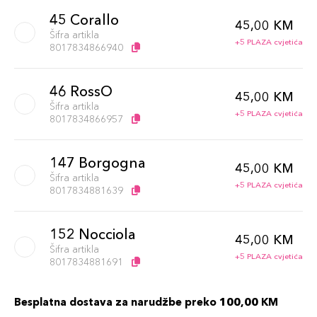
45 Corallo
45,00 KM
Šifra artikla
+5 PLAZA cvjetića
8017834866940
46 RossO
45,00 KM
Šifra artikla
+5 PLAZA cvjetića
8017834866957
147 Borgogna
45,00 KM
Šifra artikla
+5 PLAZA cvjetića
8017834881639
152 Nocciola
45,00 KM
Šifra artikla
+5 PLAZA cvjetića
8017834881691
Besplatna dostava za narudžbe preko 100,00 KM
151 Castagna
45,00 KM