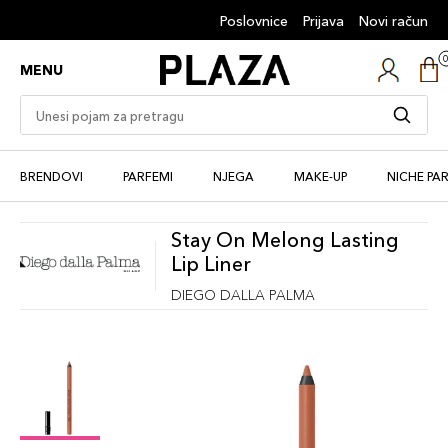
Poslovnice
Prijava
Novi račun
MENU
BRENDOVI
PARFEMI
NJEGA
MAKE-UP
NICHE PA
Stay On Melong Lasting
Lip Liner
DIEGO DALLA PALMA