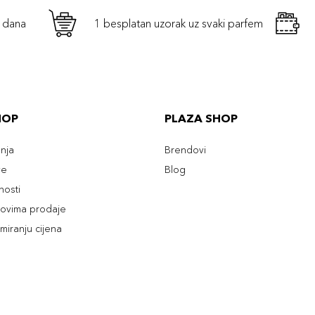
h dana
1 besplatan uzorak uz svaki parfem
HOP
PLAZA SHOP
enja
Brendovi
ve
Blog
tnosti
slovima prodaje
rmiranju cijena