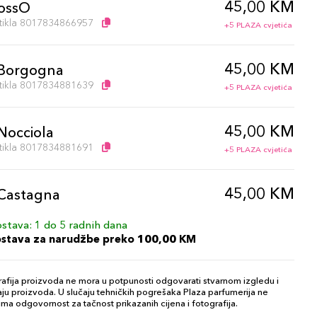
45,00 KM
ossO
artikla 8017834866957
+5 PLAZA cvjetića
45,00 KM
Borgogna
artikla 8017834881639
+5 PLAZA cvjetića
45,00 KM
Nocciola
artikla 8017834881691
+5 PLAZA cvjetića
45,00 KM
Castagna
artikla 8017834881684
+5 PLAZA cvjetića
stava: 1 do 5 radnih dana
ostava za narudžbe preko 100,00 KM
45,00 KM
Mauve
artikla 8017834866926
+5 PLAZA cvjetića
afija proizvoda ne mora u potpunosti odgovarati stvarnom izgledu i
ju proizvoda. U slučaju tehničkih pogrešaka Plaza parfumerija ne
ma odgovornost za tačnost prikazanih cijena i fotografija.