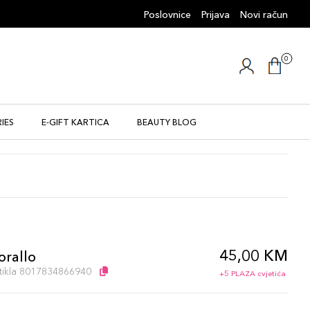
Poslovnice
Prijava
Novi račun
0
IES
E-GIFT KARTICA
BEAUTY BLOG
45,00 KM
orallo
artikla 8017834866940
+5 PLAZA cvjetića