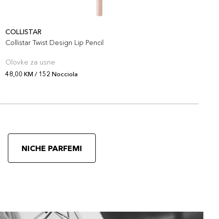
COLLISTAR
C
Collistar Twist Design Lip Pencil
C
Olovke za usne
O
48,00 KM / 152 Nocciola
4
NICHE PARFEMI