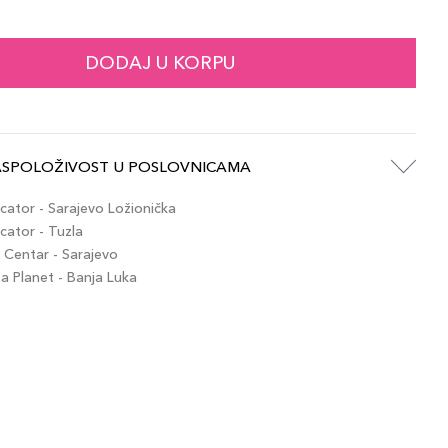
45,00 KM
ude Beige
artikla 8017834866902
+5 PLAZA cvjetića
DODAJ U KORPU
45,00 KM
erracotta
artikla 8017834866919
+5 PLAZA cvjetića
ASPOLOŽIVOST U POSLOVNICAMA
45,00 KM
Nudo Beige
artikla 8017834881714
+5 PLAZA cvjetića
ator - Sarajevo Ložionička
ator - Tuzla
Centar - Sarajevo
45,00 KM
osa Antico
 Planet - Banja Luka
artikla 8017834866933
+5 PLAZA cvjetića
45,00 KM
Salmone
artikla 8017834881677
+5 PLAZA cvjetića
45,00 KM
Marsala