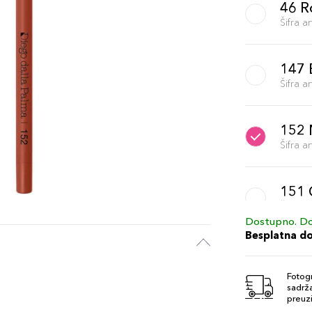
46 R
Šifra 
147 
Šifra 
152 
Šifra 
151 
Šifra 
Dostupno. Do
Besplatna d
43 
Šifra 
Fotogr
sadrža
preuzi