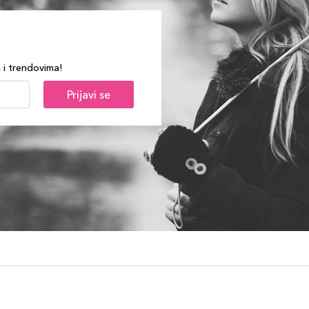
a i trendovima!
Prijavi se