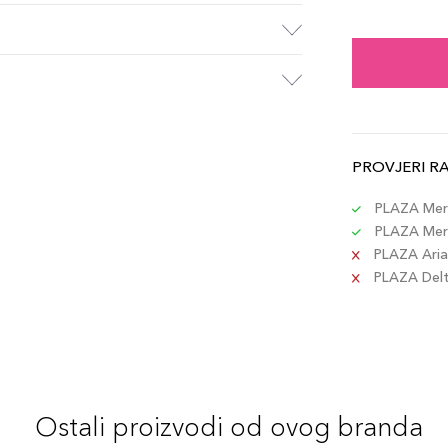
41 N
Šifra 
42 T
Šifra 
PROVJERI R
154 
Šifra 
PLAZA Merc
PLAZA Merc
PLAZA Aria 
44 R
PLAZA Delta
Šifra 
150 
Šifra 
Ostali proizvodi od ovog branda
149 