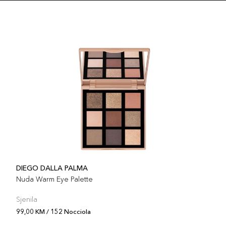
Šifra 
153 
Šifra 
148 
Šifra 
DIEGO DALLA PALMA
Nuda Warm Eye Palette
Sjenila
99,00 KM / 152 Nocciola