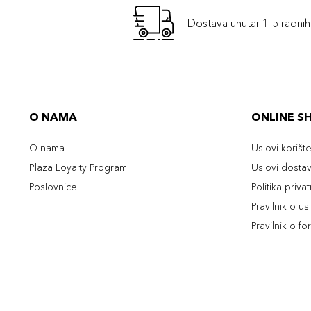
Dostava unutar 1-5 radni
O NAMA
ONLINE S
O nama
Uslovi korišt
Plaza Loyalty Program
Uslovi dosta
Poslovnice
Politika priva
Pravilnik o u
Pravilnik o fo