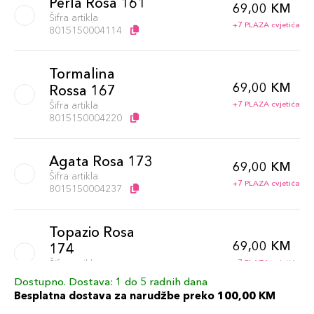
Perla Rosa 161
69,00 KM
Šifra artikla
+7 PLAZA cvjetića
8015150004114
Tormalina
69,00 KM
Rossa 167
Šifra artikla
+7 PLAZA cvjetića
8015150004220
Agata Rosa 173
69,00 KM
Šifra artikla
+7 PLAZA cvjetića
8015150004237
Topazio Rosa
69,00 KM
174
Šifra artikla
+7 PLAZA cvjetića
8015150004244
Dostupno. Dostava: 1 do 5 radnih dana
Besplatna dostava za narudžbe preko 100,00 KM