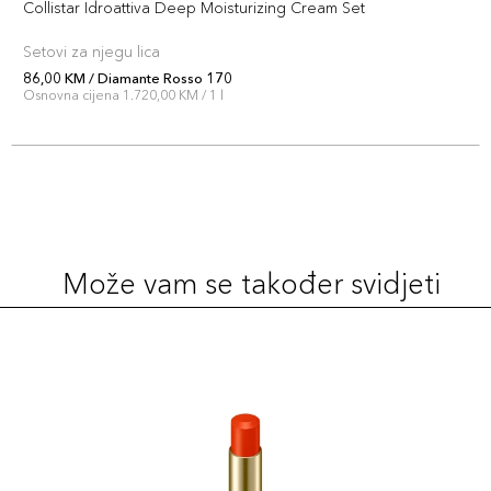
Collistar Idroattiva Deep Moisturizing Cream Set
Šifra artikla
+7 PLAZA cvjetića
8015150004213
Setovi za njegu lica
86,00 KM / Diamante Rosso 170
Rubellite 165
Osnovna cijena 1.720,00 KM / 1 l
69,00 KM
Šifra artikla
+7 PLAZA cvjetića
8015150004138
Zircone Rosa
69,00 KM
172
Šifra artikla
+7 PLAZA cvjetića
Može vam se također svidjeti
8015150004206