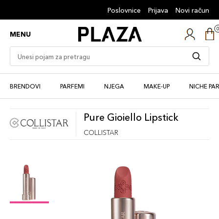
Poslovnice
Prijava
Novi račun
MENU
BRENDOVI
PARFEMI
NJEGA
MAKE-UP
NICHE PA
Pure Gioiello Lipstick
COLLISTAR