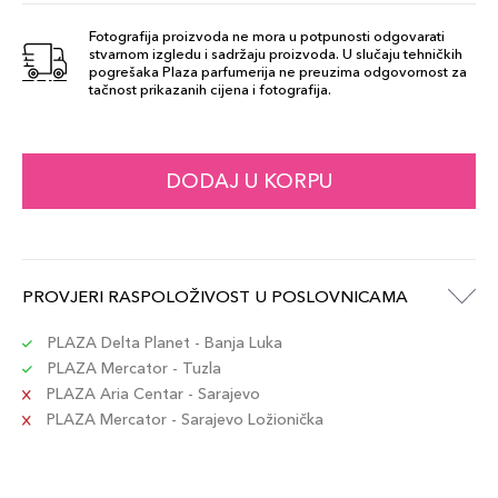
Quarzo Rosa
69,00 KM
164
Fotografija proizvoda ne mora u potpunosti odgovarati
stvarnom izgledu i sadržaju proizvoda. U slučaju tehničkih
Šifra artikla
+7 PLAZA cvjetića
pogrešaka Plaza parfumerija ne preuzima odgovornost za
8015150004169
tačnost prikazanih cijena i fotografija.
Granato Rosso
69,00 KM
171
DODAJ U KORPU
Šifra artikla
+7 PLAZA cvjetića
8015150004190
Zircone
PROVJERI RASPOLOŽIVOST U POSLOVNICAMA
69,00 KM
Cannella 162
Šifra artikla
+7 PLAZA cvjetića
PLAZA Delta Planet - Banja Luka
8015150004121
PLAZA Mercator - Tuzla
PLAZA Aria Centar - Sarajevo
PLAZA Mercator - Sarajevo Ložionička
Agata Rossa
69,00 KM
168
Šifra artikla
+7 PLAZA cvjetića
8015150004145